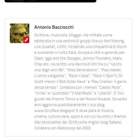
Antonio Bacciocchi
Scrittore, musicista, blogger. Ha militato come
batterista in una ventina di gruppi (tra cui Not Moving,
Link Quartet, Lilith), incidendo una cinquantina di dischi
e suonando in tutta Italia, Europa e USA e aprendo per
Clash, Iggy and the Stooges, Johnny Thunders, Manu
Chao etc. Ha scritto una decina di libri tra cui "Uscito
vivo dagli anni 80", "Mod Generations", "Paul Weller,
L’uomo cangiante", "Rock n Goal", "Rock n Spor"t, Gil
Scott-Heron Il Bob Dylan Nero" e "Ray Charles- Il genio
senza tempo". Collabora con i mensili “Classic Rock”,
"Vinile" e i quotidiani “Il Manifesto” e “Libertà”. E' tra i
giurati del Premio Tenco e del Rockol Awards. Da sedici
anni aggiorna quotidianamente il suo blog
www.tonyface.blogspot.it dove parla di musica,
cinema, culture varie, sport e con cui ha vinto il Premio
Mei Musicletter del 2016 come miglior blog italiano.
Collabora con Radiocoop dal 2003.