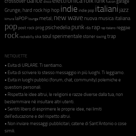
elettronica
dance
folk
funk
crossover
garage
fusion
disco
indie
italiani
jazz
hip hop
Grunge;
hard rock
indie pop
new wave
metal;
nuova musica italiana
laPOP
lounge
kimura
pop
punk
rap
psichedelia
reggae
prog
post rock
r&b
rap italiano
rock
soul
sperimentale
trap
stoner
ska
swing
rockabilly
NETIQUETTE
• Evita di URLARE. Ti sentiamo.
• Evita di scrivere lo stesso messaggio in più luoghi. Ti leggiamo.
• Evita in luoghi pubblici (forum, chat, community) polemiche e
questioni personali.
• Rispetta le idee altrui, le religioni e razze diverse dalla tua, non
bestemmiare né insultare altri utenti.
• Sentiti libero di esprimere le proprie idee, nei limiti
dell'educazione e del rispetto altrui.
• Non inviare messaggi pubblicitari, catene di Sant'Antonio o cose
simili.