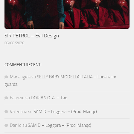
SIR PETROL – Evil Design
06/08/2026
COMMENTI RECENTI
Mariangela
su
SELLY BABY MODELLA ITALIA – Luna lei mi
guarda
Fabrizio
su
DORIAN O. A. – Tao
Valentina
su
SAM D – Leggera – (Prod. Manqc)
Danilo
su
SAM D – Leggera – (Prod. Manqc)