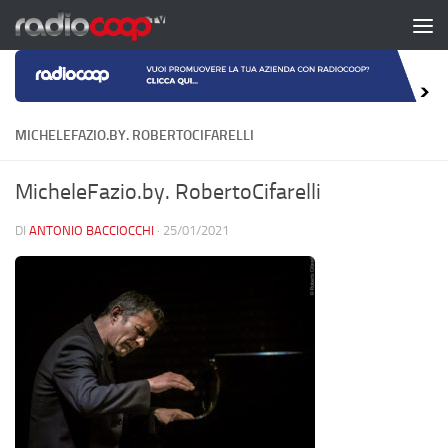
Salta al contenuto
MICHELEFAZIO.BY. ROBERTOCIFARELLI
MicheleFazio.by. RobertoCifarelli
DI
ANTONIO BACCIOCCHI
·
25/01/2021