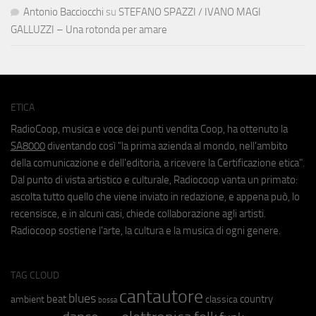
Antonio Bacciocchi
su
STEFANO SPAZZI / IVANO MAGI
GALLUZZI – Una rotonda per amare
ETICA
RadioCoop, musica e voce dei punti vendita Coop, ha ottenuto la
SA8000
diventando così "la prima azienda al mondo, nell'ambito
della comunicazione e dell'editoria, a ricevere la Certificazione etica".
Dal punto di vista artistico e culturale, Radiocoop vanta un primato:
ascolta tutto quello che viene inviato in redazione, e appena può, lo
recensisce, e in alcuni casi, chiede collaborazione agli artisti.
Radiocoop sostiene l'arte, la cultura e la musica di ogni genere.
TAG CLOUD
cantautore
blues
beat
country
ambient
classica
bossa