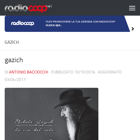
Salta al contenuto
GAZICH
gazich
DI
ANTONIO BACCIOCCHI
· PUBBLICATO
10/10/2016
· AGGIORNATO
03/04/2017