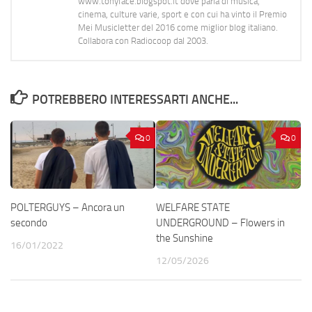
www.tonyface.blogspot.it dove parla di musica,
cinema, culture varie, sport e con cui ha vinto il Premio
Mei Musicletter del 2016 come miglior blog italiano.
Collabora con Radiocoop dal 2003.
POTREBBERO INTERESSARTI ANCHE...
0
0
POLTERGUYS – Ancora un
WELFARE STATE
secondo
UNDERGROUND – Flowers in
the Sunshine
16/01/2022
12/05/2026