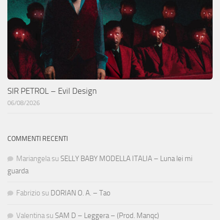
SIR PETROL – Evil Design
06/08/2026
COMMENTI RECENTI
Mariangela
su
SELLY BABY MODELLA ITALIA – Luna lei mi
guarda
Fabrizio
su
DORIAN O. A. – Tao
Valentina
su
SAM D – Leggera – (Prod. Manqc)