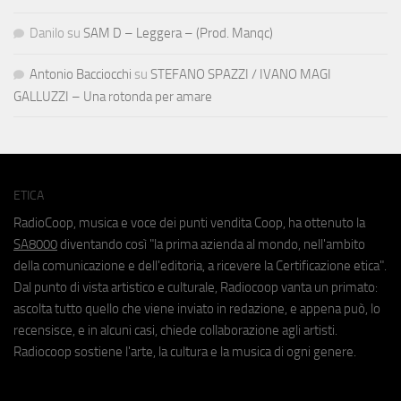
Danilo
su
SAM D – Leggera – (Prod. Manqc)
Antonio Bacciocchi
su
STEFANO SPAZZI / IVANO MAGI
GALLUZZI – Una rotonda per amare
ETICA
RadioCoop, musica e voce dei punti vendita Coop, ha ottenuto la
SA8000
diventando così "la prima azienda al mondo, nell'ambito
della comunicazione e dell'editoria, a ricevere la Certificazione etica".
Dal punto di vista artistico e culturale, Radiocoop vanta un primato:
ascolta tutto quello che viene inviato in redazione, e appena può, lo
recensisce, e in alcuni casi, chiede collaborazione agli artisti.
Radiocoop sostiene l'arte, la cultura e la musica di ogni genere.