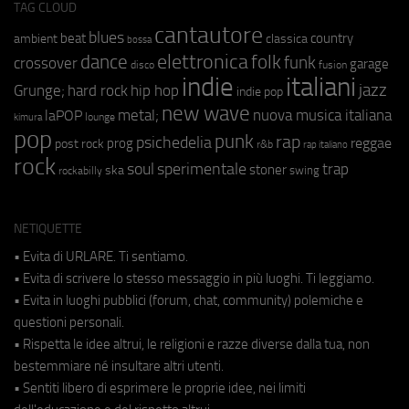
TAG CLOUD
cantautore
blues
beat
country
ambient
classica
bossa
elettronica
dance
folk
funk
crossover
garage
fusion
disco
indie
italiani
jazz
hip hop
Grunge;
hard rock
indie pop
new wave
metal;
nuova musica italiana
laPOP
lounge
kimura
pop
punk
rap
psichedelia
reggae
prog
post rock
r&b
rap italiano
rock
soul
sperimentale
trap
stoner
ska
swing
rockabilly
NETIQUETTE
• Evita di URLARE. Ti sentiamo.
• Evita di scrivere lo stesso messaggio in più luoghi. Ti leggiamo.
• Evita in luoghi pubblici (forum, chat, community) polemiche e
questioni personali.
• Rispetta le idee altrui, le religioni e razze diverse dalla tua, non
bestemmiare né insultare altri utenti.
• Sentiti libero di esprimere le proprie idee, nei limiti