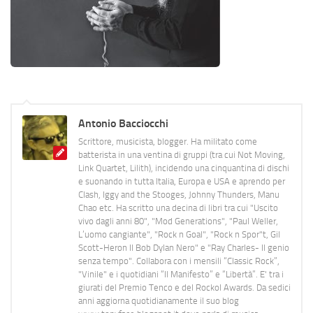
Antonio Bacciocchi
Scrittore, musicista, blogger. Ha militato come
batterista in una ventina di gruppi (tra cui Not Moving,
Link Quartet, Lilith), incidendo una cinquantina di dischi
e suonando in tutta Italia, Europa e USA e aprendo per
Clash, Iggy and the Stooges, Johnny Thunders, Manu
Chao etc. Ha scritto una decina di libri tra cui "Uscito
vivo dagli anni 80", "Mod Generations", "Paul Weller,
L’uomo cangiante", "Rock n Goal", "Rock n Spor"t, Gil
Scott-Heron Il Bob Dylan Nero" e "Ray Charles- Il genio
senza tempo". Collabora con i mensili “Classic Rock”,
"Vinile" e i quotidiani “Il Manifesto” e “Libertà”. E' tra i
giurati del Premio Tenco e del Rockol Awards. Da sedici
anni aggiorna quotidianamente il suo blog