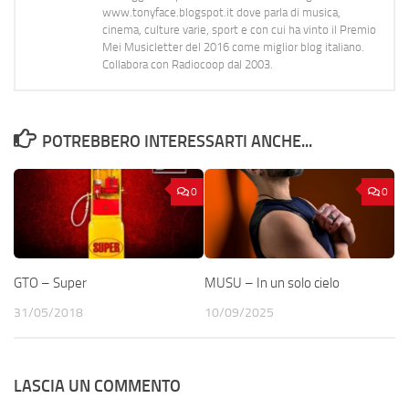
www.tonyface.blogspot.it dove parla di musica,
cinema, culture varie, sport e con cui ha vinto il Premio
Mei Musicletter del 2016 come miglior blog italiano.
Collabora con Radiocoop dal 2003.
POTREBBERO INTERESSARTI ANCHE...
0
0
GTO – Super
MUSU – In un solo cielo
31/05/2018
10/09/2025
LASCIA UN COMMENTO