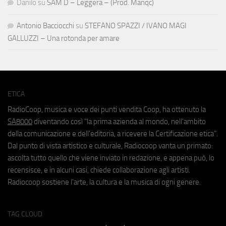
Danilo
su
SAM D – Leggera – (Prod. Manqc)
Antonio Bacciocchi
su
STEFANO SPAZZI / IVANO MAGI
GALLUZZI – Una rotonda per amare
ETICA
RadioCoop, musica e voce dei punti vendita Coop, ha ottenuto la
SA8000
diventando così "la prima azienda al mondo, nell'ambito
della comunicazione e dell'editoria, a ricevere la Certificazione etica".
Dal punto di vista artistico e culturale, Radiocoop vanta un primato:
ascolta tutto quello che viene inviato in redazione, e appena può, lo
recensisce, e in alcuni casi, chiede collaborazione agli artisti.
Radiocoop sostiene l'arte, la cultura e la musica di ogni genere.
TAG CLOUD