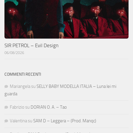
SIR PETROL – Evil Design
06/08/2026
COMMENTI RECENTI
Mariangela
su
SELLY BABY MODELLA ITALIA – Luna lei mi
guarda
Fabrizio
su
DORIAN O. A. – Tao
Valentina
su
SAM D – Leggera – (Prod. Manqc)