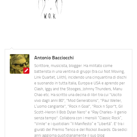
Antonio Bacciocchi
Scrittore, musicista, blogger. Ha militato come
batterista in una ventina di gruppi (tra cui Not Moving,
Link Quartet, Lilith), incidendo una cinquantina di dischi
e suonando in tutta Italia, Europa e USA e aprendo per
Clash, Iggy and the Stooges, Johnny Thunders, Manu
Chao etc. Ha scritto una decina di libri tra cui "Uscito
vivo dagli anni 80", "Mod Generations", "Paul Weller,
L’uomo cangiante", "Rock n Goal", "Rock n Spor"t, Gil
Scott-Heron Il Bob Dylan Nero" e "Ray Charles- Il genio
senza tempo". Collabora con i mensili “Classic Rock”,
"Vinile" e i quotidiani “Il Manifesto” e “Libertà”. E' tra i
giurati del Premio Tenco e del Rockol Awards. Da sedici
anni aggiorna quotidianamente il suo blog