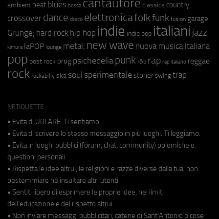
cantautore
blues
beat
country
ambient
classica
bossa
elettronica
dance
folk
funk
crossover
garage
fusion
disco
indie
italiani
jazz
hip hop
Grunge;
hard rock
indie pop
new wave
metal;
nuova musica italiana
laPOP
lounge
kimura
pop
punk
rap
psichedelia
reggae
prog
post rock
r&b
rap italiano
rock
soul
sperimentale
trap
stoner
ska
swing
rockabilly
NETIQUETTE
• Evita di URLARE. Ti sentiamo.
• Evita di scrivere lo stesso messaggio in più luoghi. Ti leggiamo.
• Evita in luoghi pubblici (forum, chat, community) polemiche e
questioni personali.
• Rispetta le idee altrui, le religioni e razze diverse dalla tua, non
bestemmiare né insultare altri utenti.
• Sentiti libero di esprimere le proprie idee, nei limiti
dell'educazione e del rispetto altrui.
• Non inviare messaggi pubblicitari, catene di Sant'Antonio o cose