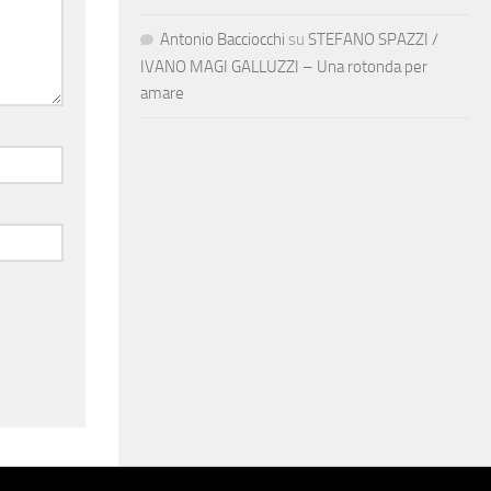
Antonio Bacciocchi
su
STEFANO SPAZZI /
IVANO MAGI GALLUZZI – Una rotonda per
amare