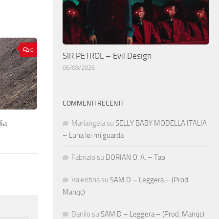
0
SIR PETROL – Evil Design
06/08/2026
COMMENTI RECENTI
ia
Mariangela
su
SELLY BABY MODELLA ITALIA
– Luna lei mi guarda
Fabrizio
su
DORIAN O. A. – Tao
Valentina
su
SAM D – Leggera – (Prod.
Manqc)
Danilo
su
SAM D – Leggera – (Prod. Manqc)