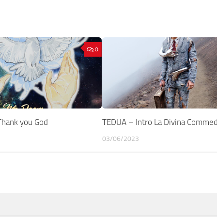
0
hank you God
TEDUA – Intro La Divina Commed
03/06/2023