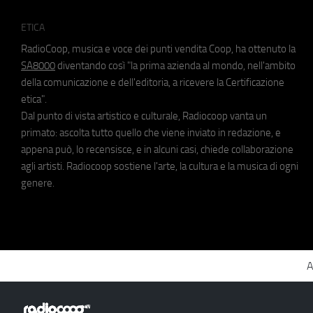
ETICA
RadioCoop, musica e voce dei punti vendita Coop, ha ottenuto la
SA8000
diventando così "la prima azienda al mondo, nell'ambito
della comunicazione e dell'editoria, a ricevere la Certificazione
etica".
Dal punto di vista artistico e culturale, Radiocoop vanta un
primato: ascolta tutto quello che viene inviato in redazione, e
appena può, lo recensisce, e in alcuni casi, chiede collaborazione
agli artisti. Radiocoop sostiene l'arte, la cultura e la musica di ogni
genere.
A