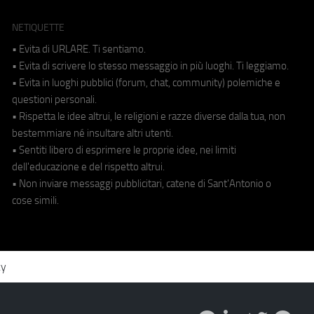
NETIQUETTE
• Evita di URLARE. Ti sentiamo.
• Evita di scrivere lo stesso messaggio in più luoghi. Ti leggiamo.
• Evita in luoghi pubblici (forum, chat, community) polemiche e
questioni personali.
• Rispetta le idee altrui, le religioni e razze diverse dalla tua, non
bestemmiare né insultare altri utenti.
• Sentiti libero di esprimere le proprie idee, nei limiti
dell'educazione e del rispetto altrui.
• Non inviare messaggi pubblicitari, catene di Sant'Antonio o
cose simili.
cy