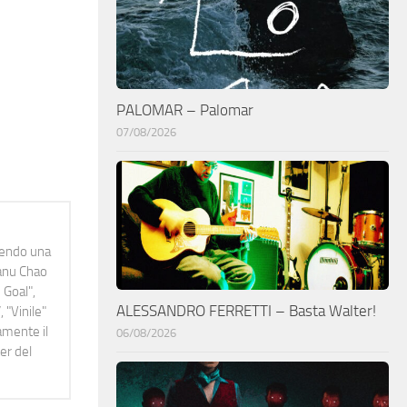
PALOMAR – Palomar
07/08/2026
idendo una
Manu Chao
 Goal",
ALESSANDRO FERRETTI – Basta Walter!
 "Vinile"
namente il
06/08/2026
er del