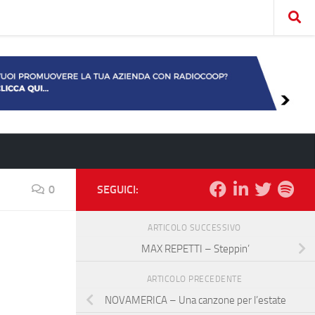
0
SEGUICI:
ARTICOLO SUCCESSIVO
MAX REPETTI – Steppin’
ARTICOLO PRECEDENTE
NOVAMERICA – Una canzone per l’estate