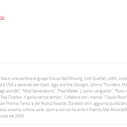
ok
ista in una ventina di gruppi (tra cui Not Moving, Link Quartet, Lilith), inc
uropa e USA e aprendo per Clash, Iggy and the Stooges, Johnny Thunders, 
o dagli anni 80", "Mod Generations", "Paul Weller, L’uomo cangiante", "Rock n
Ray Charles- Il genio senza tempo". Collabora con i mensili “Classic Rock”,
urati del Premio Tenco e del Rockol Awards. Da sedici anni aggiorna quotidia
a, cinema, culture varie, sport e con cui ha vinto il Premio Mei Musiclett
ocoop dal 2003.