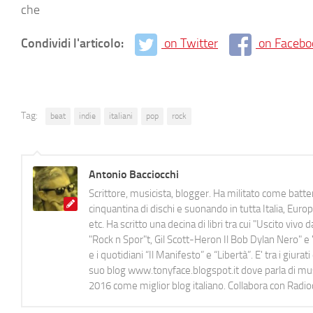
che
Condividi l'articolo:
on Twitter
on Facebo
Tag:
beat
indie
italiani
pop
rock
Antonio Bacciocchi
Scrittore, musicista, blogger. Ha militato come batter
cinquantina di dischi e suonando in tutta Italia, E
etc. Ha scritto una decina di libri tra cui "Uscito viv
"Rock n Spor"t, Gil Scott-Heron Il Bob Dylan Nero" e "
e i quotidiani “Il Manifesto” e “Libertà”. E' tra i gi
suo blog www.tonyface.blogspot.it dove parla di music
2016 come miglior blog italiano. Collabora con Radi