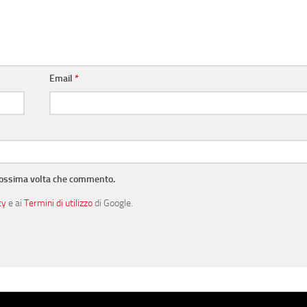
Email
*
prossima volta che commento.
cy
e ai
Termini di utilizzo
di Google.