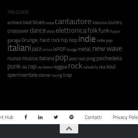
TAG CLOUD
cantautore
blues
beat
country
ambient
classica
bossa
elettronica
dance
folk
funk
crossover
fusion
disco
indie
hip hop
Grunge;
hard rock
garage
indie pop
italiani
new wave
jazz
metal;
laPOP
lounge
kimura
pop
psichedelia
nuova musica italiana
prog
post rock
rock
punk
rap
soul
reggae
ska
r&b
rockabilly
rap italiano
sperimentale
trap
stoner
swing
rt Hub
Contatti
Privacy Poli