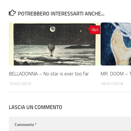
POTREBBERO INTERESSARTI ANCHE...
0
BELLADONNA – No star is ever too far
MR. DOOM – T
15/02/2019
18/01/2018
LASCIA UN COMMENTO
Commento
*