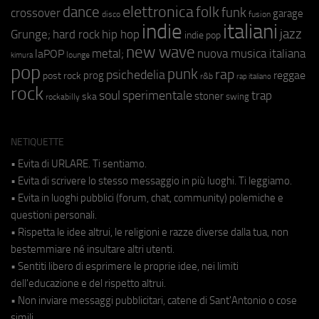
elettronica
dance
folk
funk
crossover
garage
fusion
disco
indie
italiani
jazz
hip hop
Grunge;
hard rock
indie pop
new wave
metal;
nuova musica italiana
laPOP
lounge
kimura
pop
punk
rap
psichedelia
reggae
prog
post rock
r&b
rap italiano
rock
soul
sperimentale
trap
stoner
ska
swing
rockabilly
NETIQUETTE
• Evita di URLARE. Ti sentiamo.
• Evita di scrivere lo stesso messaggio in più luoghi. Ti leggiamo.
• Evita in luoghi pubblici (forum, chat, community) polemiche e
questioni personali.
• Rispetta le idee altrui, le religioni e razze diverse dalla tua, non
bestemmiare né insultare altri utenti.
• Sentiti libero di esprimere le proprie idee, nei limiti
dell'educazione e del rispetto altrui.
• Non inviare messaggi pubblicitari, catene di Sant'Antonio o cose
simili.