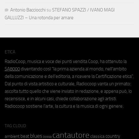
Antonio Bacciocchi
su
STEFANO SPAZZI / IVANO MAGI
GALLUZZI – Una rotonda per amare
ETICA
RadioCoop, musica e voce dei punti vendita Coop, ha ottenuto la
SA8000
diventando così "la prima azienda al mondo, nell'ambito
della comunicazione e dell'editoria, a ricevere la Certificazione etica".
Dal punto di vista artistico e culturale, Radiocoop vanta un primato:
ascolta tutto quello che viene inviato in redazione, e appena può, lo
recensisce, e in alcuni casi, chiede collaborazione agli artisti.
Radiocoop sostiene l'arte, la cultura e la musica di ogni genere.
TAG CLOUD
cantautore
blues
beat
country
ambient
classica
bossa