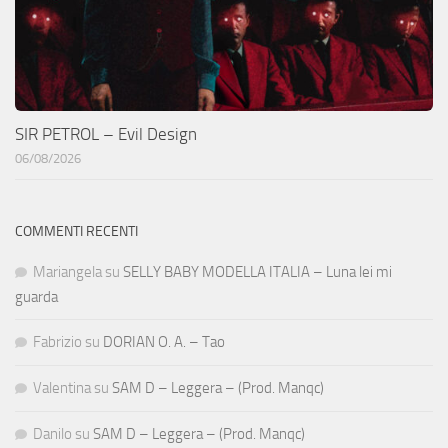
SIR PETROL – Evil Design
06/08/2026
COMMENTI RECENTI
Mariangela
su
SELLY BABY MODELLA ITALIA – Luna lei mi
guarda
Fabrizio
su
DORIAN O. A. – Tao
Valentina
su
SAM D – Leggera – (Prod. Manqc)
Danilo
su
SAM D – Leggera – (Prod. Manqc)