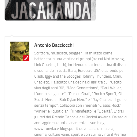
Antonio Bacciocchi
Scrittore, musicista, blogger. Ha militato come
batterista in una ventina di gruppi (tra cui Not Moving,
Link Quartet, Lilith), incidendo una cinquantina di dischi
e suonando in tutta Italia, Europa e USA e aprendo per
Clash, Iggy and the Stooges, Johnny Thunders, Manu
Chao etc. Ha scritto una decina di libri tra cui "Uscito
vivo dagli anni 80", "Mod Generations", "Paul Weller,
L’uomo cangiante", "Rock n Goal", "Rock n Spor"t, Gil
Scott-Heron Il Bob Dylan Nero" e "Ray Charles- Il genio
senza tempo". Collabora con i mensili “Classic Rock”,
"Vinile" e i quotidiani “Il Manifesto” e “Libertà”. E' tra i
giurati del Premio Tenco e del Rockol Awards. Da sedici
anni aggiorna quotidianamente il suo blog
www.tonyface.blogspot.it dove parla di musica,
cinema, culture varie, sport e con cui ha vinto il Premio