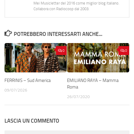
Mei Musicletter del 2016 come miglior blog italiano.
Collabora con Radiocoop dal 2003.
POTREBBERO INTERESSARTI ANCHE...
0
0
FERRINIS – Sud America
EMILIANO RAYA – Mamma
Roma
09/07/2026
26/07/2020
LASCIA UN COMMENTO