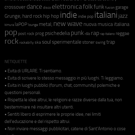
elettronica
dance
folk
funk
crossover
garage
fusion
disco
indie
italiani
jazz
hip hop
Grunge;
hard rock
indie pop
new wave
metal;
nuova musica italiana
laPOP
lounge
kimura
pop
punk
rap
psichedelia
reggae
prog
post rock
r&b
rap italiano
rock
soul
sperimentale
trap
stoner
ska
swing
rockabilly
NETIQUETTE
• Evita di URLARE. Ti sentiamo.
• Evita di scrivere lo stesso messaggio in più luoghi. Ti leggiamo.
• Evita in luoghi pubblici (forum, chat, community) polemiche e
questioni personali.
• Rispetta le idee altrui, le religioni e razze diverse dalla tua, non
bestemmiare né insultare altri utenti.
• Sentiti libero di esprimere le proprie idee, nei limiti
dell'educazione e del rispetto altrui.
• Non inviare messaggi pubblicitari, catene di Sant'Antonio o cose