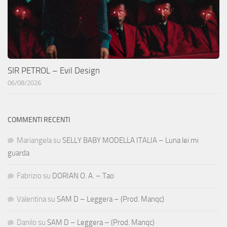
SIR PETROL – Evil Design
06/08/2026
COMMENTI RECENTI
Mariangela
su
SELLY BABY MODELLA ITALIA – Luna lei mi
guarda
Fabrizio
su
DORIAN O. A. – Tao
Valentina
su
SAM D – Leggera – (Prod. Manqc)
Danilo
su
SAM D – Leggera – (Prod. Manqc)