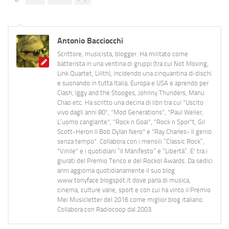
Antonio Bacciocchi
Scrittore, musicista, blogger. Ha militato come
batterista in una ventina di gruppi (tra cui Not Moving,
Link Quartet, Lilith), incidendo una cinquantina di dischi
e suonando in tutta Italia, Europa e USA e aprendo per
Clash, Iggy and the Stooges, Johnny Thunders, Manu
Chao etc. Ha scritto una decina di libri tra cui "Uscito
vivo dagli anni 80", "Mod Generations", "Paul Weller,
L’uomo cangiante", "Rock n Goal", "Rock n Spor"t, Gil
Scott-Heron Il Bob Dylan Nero" e "Ray Charles- Il genio
senza tempo". Collabora con i mensili “Classic Rock”,
"Vinile" e i quotidiani “Il Manifesto” e “Libertà”. E' tra i
giurati del Premio Tenco e del Rockol Awards. Da sedici
anni aggiorna quotidianamente il suo blog
www.tonyface.blogspot.it dove parla di musica,
cinema, culture varie, sport e con cui ha vinto il Premio
Mei Musicletter del 2016 come miglior blog italiano.
Collabora con Radiocoop dal 2003.