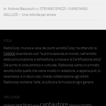
Antonio Bacciocchi
su
STEFANO SPAZZI / IVANO MAGI
GALLUZZI – Una rotonda per amare
ETICA
RadioCoop, musica e voce dei punti vendita Coop, ha ottenuto la
SA8000
diventando così "la prima azienda al mondo, nell'ambito
della comunicazione e dell'editoria, a ricevere la Certificazione etica".
Dal punto di vista artistico e culturale, Radiocoop vanta un primato:
ascolta tutto quello che viene inviato in redazione, e appena può, lo
recensisce, e in alcuni casi, chiede collaborazione agli artisti.
Radiocoop sostiene l'arte, la cultura e la musica di ogni genere.
TAG CLOUD
cantautore
blues
beat
country
ambient
classica
bossa