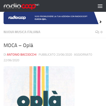
Salta al contenuto
NUOVA MUSICA ITALIANA
0
MOCA – Oplà
DI
ANTONIO BACCIOCCHI
· PUBBLICATO
23/06/2020
· AGGIORNATO
22/06/2020