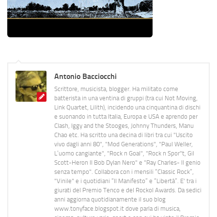
Antonio Bacciocchi
Scrittore, musicista, blogger. Ha militato come
batterista in una ventina di gruppi (tra cui Not Moving,
Link Quartet, Lilith), incidendo una cinquantina di dischi
e suonando in tutta Italia, Europa e USA e aprendo per
Clash, Iggy and the Stooges, Johnny Thunders, Manu
Chao etc. Ha scritto una decina di libri tra cui "Uscito
vivo dagli anni 80", "Mod Generations", "Paul Weller,
L’uomo cangiante", "Rock n Goal", "Rock n Spor"t, Gil
Scott-Heron Il Bob Dylan Nero" e "Ray Charles- Il genio
senza tempo". Collabora con i mensili “Classic Rock”,
"Vinile" e i quotidiani “Il Manifesto” e “Libertà”. E' tra i
giurati del Premio Tenco e del Rockol Awards. Da sedici
anni aggiorna quotidianamente il suo blog
www.tonyface.blogspot.it dove parla di musica,