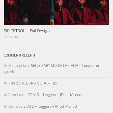
SIR PETROL – Evil Design
06/08/2026
COMMENTI RECENTI
Mariangela
su
SELLY BABY MODELLA ITALIA – Luna lei mi
guarda
Fabrizio
su
DORIAN O. A. – Tao
Valentina
su
SAM D – Leggera – (Prod. Manqc)
Danilo
su
SAM D – Leggera – (Prod. Manqc)