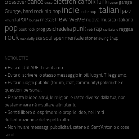
elettronica
dance
folk
funk
crossover
garage
fusion
disco
indie
italiani
jazz
hip hop
Grunge;
hard rock
indie pop
new wave
metal;
nuova musica italiana
laPOP
lounge
kimura
pop
punk
rap
psichedelia
reggae
prog
post rock
r&b
rap italiano
rock
soul
sperimentale
trap
stoner
ska
swing
rockabilly
NETIQUETTE
• Evita di URLARE. Ti sentiamo.
• Evita di scrivere lo stesso messaggio in più luoghi. Ti leggiamo.
• Evita in luoghi pubblici (forum, chat, community) polemiche e
questioni personali.
• Rispetta le idee altrui, le religioni e razze diverse dalla tua, non
bestemmiare né insultare altri utenti.
• Sentiti libero di esprimere le proprie idee, nei limiti
dell'educazione e del rispetto altrui.
• Non inviare messaggi pubblicitari, catene di Sant'Antonio o cose
simili.