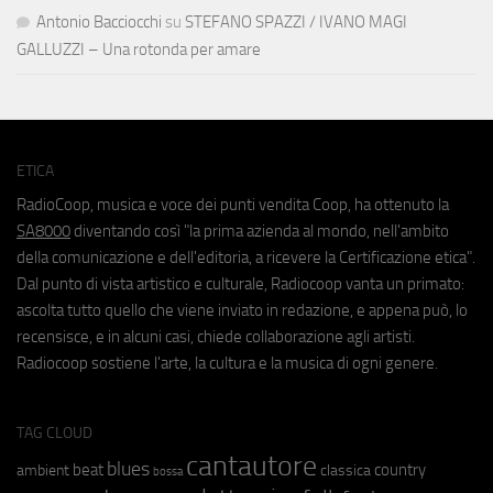
Antonio Bacciocchi
su
STEFANO SPAZZI / IVANO MAGI
GALLUZZI – Una rotonda per amare
ETICA
RadioCoop, musica e voce dei punti vendita Coop, ha ottenuto la
SA8000
diventando così "la prima azienda al mondo, nell'ambito
della comunicazione e dell'editoria, a ricevere la Certificazione etica".
Dal punto di vista artistico e culturale, Radiocoop vanta un primato:
ascolta tutto quello che viene inviato in redazione, e appena può, lo
recensisce, e in alcuni casi, chiede collaborazione agli artisti.
Radiocoop sostiene l'arte, la cultura e la musica di ogni genere.
TAG CLOUD
cantautore
blues
beat
country
ambient
classica
bossa