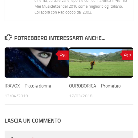
cinema, culture varie, sport e con cui ha vinto il Premio
Mei Musicletter del 2016 come miglior blog italiano.
Collabora con Radiocoop dal 2003.
POTREBBERO INTERESSARTI ANCHE...
0
0
IRAVOX – Piccole donne
OUROBORICA – Prometeo
13/04/2019
17/03/2018
LASCIA UN COMMENTO