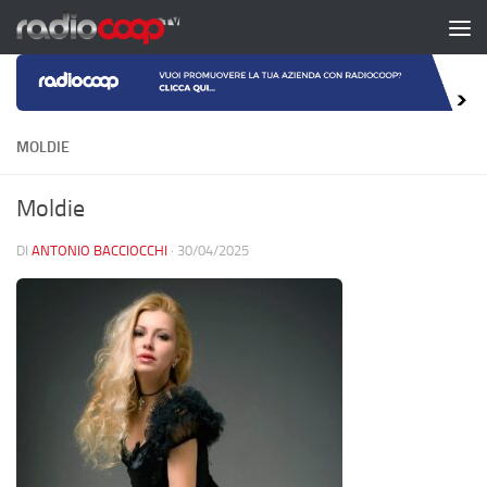
Salta al contenuto
MOLDIE
Moldie
DI
ANTONIO BACCIOCCHI
·
30/04/2025