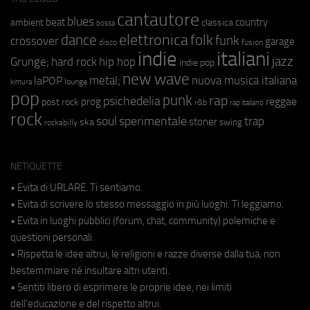
cantautore
blues
beat
country
ambient
classica
bossa
elettronica
dance
folk
funk
crossover
garage
fusion
disco
indie
italiani
jazz
hip hop
Grunge;
hard rock
indie pop
new wave
metal;
nuova musica italiana
laPOP
lounge
kimura
pop
punk
rap
psichedelia
reggae
prog
post rock
r&b
rap italiano
rock
soul
sperimentale
trap
stoner
ska
swing
rockabilly
NETIQUETTE
• Evita di URLARE. Ti sentiamo.
• Evita di scrivere lo stesso messaggio in più luoghi. Ti leggiamo.
• Evita in luoghi pubblici (forum, chat, community) polemiche e
questioni personali.
• Rispetta le idee altrui, le religioni e razze diverse dalla tua, non
bestemmiare né insultare altri utenti.
• Sentiti libero di esprimere le proprie idee, nei limiti
dell'educazione e del rispetto altrui.