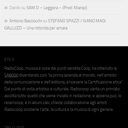
Danilo
su
SAM D – Leggera – (Prod. Manqc)
Antonio Bacciocchi
su
STEFANO SPAZZI / IVANO MAGI
GALLUZZI – Una rotonda per amare
ETICA
RadioCoop, musica e voce dei punti vendita Coop, ha ottenuto la
SA8000
diventando così "la prima azienda al mondo, nell'ambito
della comunicazione e dell'editoria, a ricevere la Certificazione etica".
Dal punto di vista artistico e culturale, Radiocoop vanta un primato:
ascolta tutto quello che viene inviato in redazione, e appena può, lo
recensisce, e in alcuni casi, chiede collaborazione agli artisti.
Radiocoop sostiene l'arte, la cultura e la musica di ogni genere.
TAG CLOUD