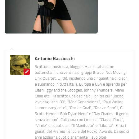
Antonio Bacciocchi
Scrittore, musicista, blogger. Ha militato come
batterista in una ventina di gruppi (tra cui Not Moving,
Link Quartet, Lilith), incidendo una cinquantina di dischi
e suonando in tutta Italia, Europa e USA e aprendo per
Clash, Iggy and the Stooges, Johnny Thunders, Manu
Chao etc. Ha scritto una decina di libri tra cui "Uscito
vivo dagli anni 80", "Mod Generations", "Paul Weller,
L’uomo cangiante", "Rock n Goal", "Rock n Spor"t, Gil
Scott-Heron Il Bob Dylan Nero" e "Ray Charles- Il genio
senza tempo". Collabora con i mensili “Classic Rock”,
"Vinile" e i quotidiani “Il Manifesto” e “Libertà”. E' tra i
giurati del Premio Tenco e del Rockol Awards. Da sedici
anni aggiorna quotidianamente il suo blog