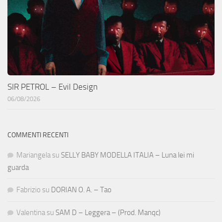
SIR PETROL – Evil Design
06/08/2026
COMMENTI RECENTI
Mariangela
su
SELLY BABY MODELLA ITALIA – Luna lei mi
guarda
Fabrizio
su
DORIAN O. A. – Tao
Valentina
su
SAM D – Leggera – (Prod. Manqc)