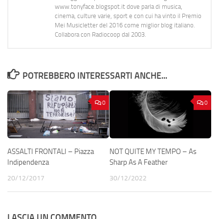
www.tonyface.blogspot.it dove parla di musica,
cinema, culture varie, sport e con cui ha vinto il Premio
Mei Musicletter del 2016 come miglior blog italiano.
Collabora con Radiocoop dal 2003.
POTREBBERO INTERESSARTI ANCHE...
0
0
ASSALTI FRONTALI – Piazza
NOT QUITE MY TEMPO – As
Indipendenza
Sharp As A Feather
20/12/2017
30/12/2022
LASCIA UN COMMENTO