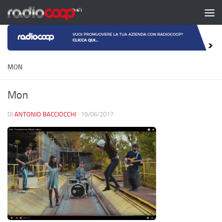
Salta al contenuto
MON
Mon
DI
ANTONIO BACCIOCCHI
·
19/06/2017