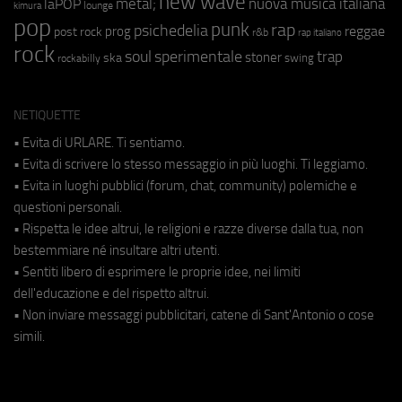
new wave
metal;
nuova musica italiana
laPOP
lounge
kimura
pop
punk
rap
psichedelia
reggae
prog
post rock
r&b
rap italiano
rock
soul
sperimentale
trap
stoner
ska
swing
rockabilly
NETIQUETTE
• Evita di URLARE. Ti sentiamo.
• Evita di scrivere lo stesso messaggio in più luoghi. Ti leggiamo.
• Evita in luoghi pubblici (forum, chat, community) polemiche e
questioni personali.
• Rispetta le idee altrui, le religioni e razze diverse dalla tua, non
bestemmiare né insultare altri utenti.
• Sentiti libero di esprimere le proprie idee, nei limiti
dell'educazione e del rispetto altrui.
• Non inviare messaggi pubblicitari, catene di Sant'Antonio o cose
simili.