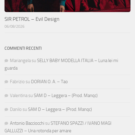
SIR PETROL – Evil Design
06/08/2026
COMMENTI RECENTI
Mariangela
su
SELLY BABY MODELLA ITALIA – Luna lei mi
guarda
Fabrizio
su
DORIAN O. A. – Tao
Valentina
su
SAM D – Leggera – (Prod. Manqc)
Danilo
su
SAM D – Leggera – (Prod. Manqc)
Antonio Bacciocchi
su
STEFANO SPAZZI / IVANO MAGI
GALLUZZI – Una rotonda per amare