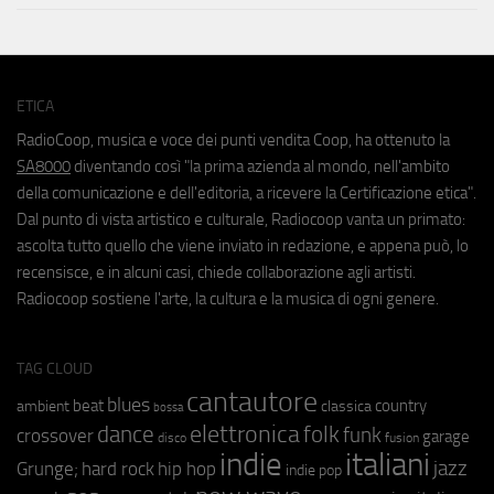
ETICA
RadioCoop, musica e voce dei punti vendita Coop, ha ottenuto la
SA8000
diventando così "la prima azienda al mondo, nell'ambito
della comunicazione e dell'editoria, a ricevere la Certificazione etica".
Dal punto di vista artistico e culturale, Radiocoop vanta un primato:
ascolta tutto quello che viene inviato in redazione, e appena può, lo
recensisce, e in alcuni casi, chiede collaborazione agli artisti.
Radiocoop sostiene l'arte, la cultura e la musica di ogni genere.
TAG CLOUD
cantautore
blues
beat
country
ambient
classica
bossa
elettronica
dance
folk
funk
crossover
garage
fusion
disco
indie
italiani
jazz
hip hop
Grunge;
hard rock
indie pop