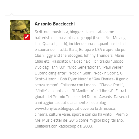
Antonio Bacciocchi
Scrittore, musicista, blogger. Ha militato come
batterista in una ventina di gruppi (tra cui Not Moving,
Link Quartet, Lilith), incidendo una cinquantina di dischi
e suonando in tutta Italia, Europa e USA e aprendo per
Clash, Iggy and the Stooges, Johnny Thunders, Manu
Chao etc. Ha scritto una decina di libri tra cui "Uscito
vivo dagli anni 80", "Mod Generations", "Paul Weller,
L’uomo cangiante", "Rock n Goal", "Rock n Spor"t, Gil
Scott-Heron Il Bob Dylan Nero" e "Ray Charles- Il genio
senza tempo". Collabora con i mensili “Classic Rock”,
"Vinile" e i quotidiani “Il Manifesto” e “Libertà”. E' tra i
giurati del Premio Tenco e del Rockol Awards. Da sedici
anni aggiorna quotidianamente il suo blog
www.tonyface.blogspot.it dove parla di musica,
cinema, culture varie, sport e con cui ha vinto il Premio
Mei Musicletter del 2016 come miglior blog italiano.
Collabora con Radiocoop dal 2003.