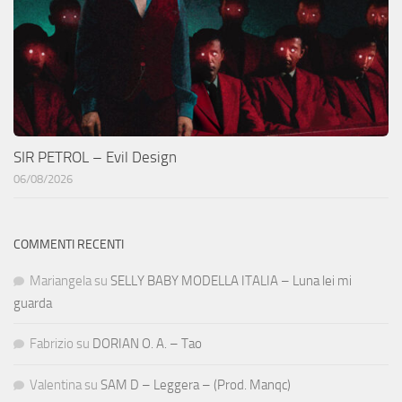
SIR PETROL – Evil Design
06/08/2026
COMMENTI RECENTI
Mariangela
su
SELLY BABY MODELLA ITALIA – Luna lei mi
guarda
Fabrizio
su
DORIAN O. A. – Tao
Valentina
su
SAM D – Leggera – (Prod. Manqc)