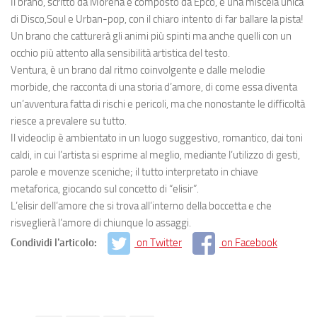
Il brano, scritto da Morena e composto da Epco, è una miscela unica
di Disco,Soul e Urban-pop, con il chiaro intento di far ballare la pista!
Un brano che catturerà gli animi più spinti ma anche quelli con un
occhio più attento alla sensibilità artistica del testo.
Ventura, è un brano dal ritmo coinvolgente e dalle melodie
morbide, che racconta di una storia d’amore, di come essa diventa
un’avventura fatta di rischi e pericoli, ma che nonostante le difficoltà
riesce a prevalere su tutto.
Il videoclip è ambientato in un luogo suggestivo, romantico, dai toni
caldi, in cui l’artista si esprime al meglio, mediante l’utilizzo di gesti,
parole e movenze sceniche; il tutto interpretato in chiave
metaforica, giocando sul concetto di “elisir”.
L’elisir dell’amore che si trova all’interno della boccetta e che
risveglierà l’amore di chiunque lo assaggi.
Condividi l'articolo:
on Twitter
on Facebook