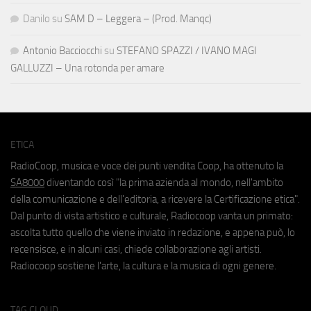
Danilo
su
SAM D – Leggera – (Prod. Manqc)
Antonio Bacciocchi
su
STEFANO SPAZZI / IVANO MAGI
GALLUZZI – Una rotonda per amare
ETICA
RadioCoop, musica e voce dei punti vendita Coop, ha ottenuto la
SA8000
diventando così "la prima azienda al mondo, nell'ambito
della comunicazione e dell'editoria, a ricevere la Certificazione etica".
Dal punto di vista artistico e culturale, Radiocoop vanta un primato:
ascolta tutto quello che viene inviato in redazione, e appena può, lo
recensisce, e in alcuni casi, chiede collaborazione agli artisti.
Radiocoop sostiene l'arte, la cultura e la musica di ogni genere.
TAG CLOUD