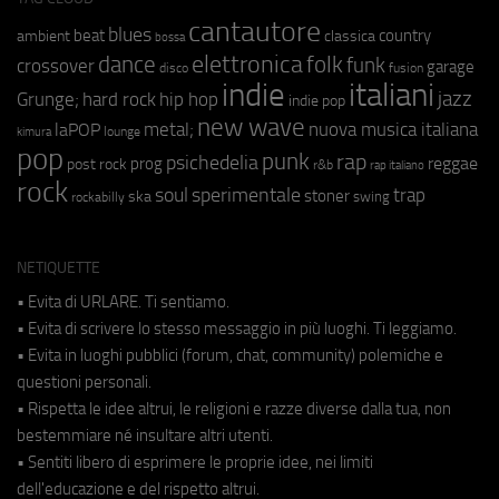
cantautore
blues
beat
country
ambient
classica
bossa
elettronica
dance
folk
funk
crossover
garage
fusion
disco
indie
italiani
jazz
hip hop
Grunge;
hard rock
indie pop
new wave
metal;
nuova musica italiana
laPOP
lounge
kimura
pop
punk
rap
psichedelia
reggae
prog
post rock
r&b
rap italiano
rock
soul
sperimentale
trap
stoner
ska
swing
rockabilly
NETIQUETTE
• Evita di URLARE. Ti sentiamo.
• Evita di scrivere lo stesso messaggio in più luoghi. Ti leggiamo.
• Evita in luoghi pubblici (forum, chat, community) polemiche e
questioni personali.
• Rispetta le idee altrui, le religioni e razze diverse dalla tua, non
bestemmiare né insultare altri utenti.
• Sentiti libero di esprimere le proprie idee, nei limiti
dell'educazione e del rispetto altrui.