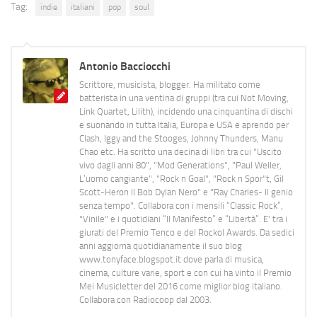
Tag:
indie
italiani
pop
soul
Antonio Bacciocchi
Scrittore, musicista, blogger. Ha militato come
batterista in una ventina di gruppi (tra cui Not Moving,
Link Quartet, Lilith), incidendo una cinquantina di dischi
e suonando in tutta Italia, Europa e USA e aprendo per
Clash, Iggy and the Stooges, Johnny Thunders, Manu
Chao etc. Ha scritto una decina di libri tra cui "Uscito
vivo dagli anni 80", "Mod Generations", "Paul Weller,
L’uomo cangiante", "Rock n Goal", "Rock n Spor"t, Gil
Scott-Heron Il Bob Dylan Nero" e "Ray Charles- Il genio
senza tempo". Collabora con i mensili “Classic Rock”,
"Vinile" e i quotidiani “Il Manifesto” e “Libertà”. E' tra i
giurati del Premio Tenco e del Rockol Awards. Da sedici
anni aggiorna quotidianamente il suo blog
www.tonyface.blogspot.it dove parla di musica,
cinema, culture varie, sport e con cui ha vinto il Premio
Mei Musicletter del 2016 come miglior blog italiano.
Collabora con Radiocoop dal 2003.