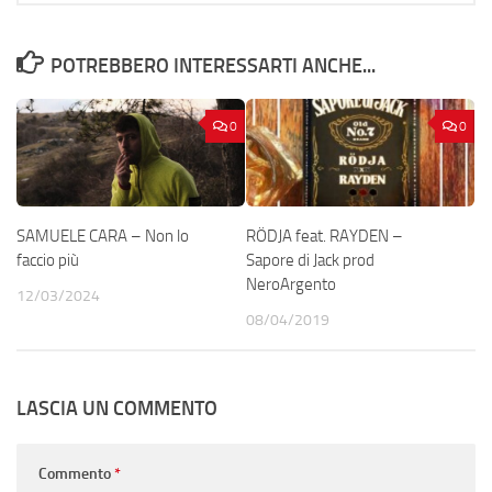
POTREBBERO INTERESSARTI ANCHE...
0
0
SAMUELE CARA – Non lo
RÖDJA feat. RAYDEN –
faccio più
Sapore di Jack prod
NeroArgento
12/03/2024
08/04/2019
LASCIA UN COMMENTO
Commento
*