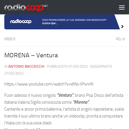
Salta al contenuto
VIDEO
0
MORENA – Ventura
DI
ANTONIO BACCIOCCHI
· PUBBLICATO
01/03/2023
· AGGIORNATO
27/02/2023
https://www.youtube.com/watch?v=dINv1P4nrKI
Fuori adesso il nuovo singolo
“Ventura”
, brano Pop Disco dell’artista
italiana Valeria Sigillo conosciuta come
“Morena”
.
Cantante e ancor prima ballerina, l’artista di origini napoletane, svela
tramite il suo ultimo brano anche un videoclip, pronta a conquistare
l’Italia con la sua voce black.