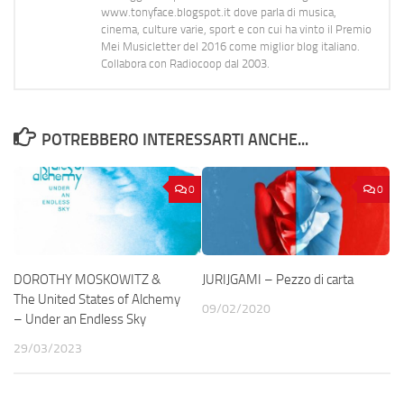
www.tonyface.blogspot.it dove parla di musica,
cinema, culture varie, sport e con cui ha vinto il Premio
Mei Musicletter del 2016 come miglior blog italiano.
Collabora con Radiocoop dal 2003.
POTREBBERO INTERESSARTI ANCHE...
0
0
DOROTHY MOSKOWITZ &
JURIJGAMI – Pezzo di carta
The United States of Alchemy
09/02/2020
– Under an Endless Sky
29/03/2023