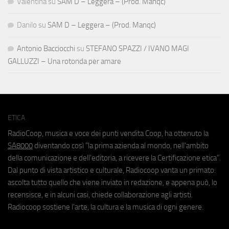
Valentina
su
SAM D – Leggera – (Prod. Manqc)
Danilo
su
SAM D – Leggera – (Prod. Manqc)
Antonio Bacciocchi
su
STEFANO SPAZZI / IVANO MAGI
GALLUZZI – Una rotonda per amare
ETICA
RadioCoop, musica e voce dei punti vendita Coop, ha ottenuto la
SA8000
diventando così "la prima azienda al mondo, nell'ambito
della comunicazione e dell'editoria, a ricevere la Certificazione etica".
Dal punto di vista artistico e culturale, Radiocoop vanta un primato:
ascolta tutto quello che viene inviato in redazione, e appena può, lo
recensisce, e in alcuni casi, chiede collaborazione agli artisti.
Radiocoop sostiene l'arte, la cultura e la musica di ogni genere.