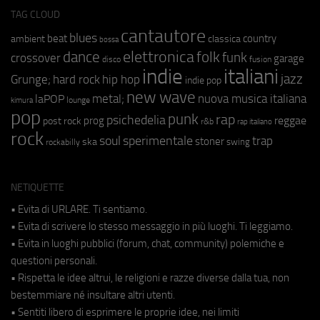
TAG CLOUD
cantautore
blues
beat
country
ambient
classica
bossa
elettronica
dance
folk
funk
crossover
garage
fusion
disco
indie
italiani
jazz
hip hop
Grunge;
hard rock
indie pop
new wave
metal;
nuova musica italiana
laPOP
lounge
kimura
pop
punk
rap
psichedelia
reggae
prog
post rock
r&b
rap italiano
rock
soul
sperimentale
trap
stoner
ska
swing
rockabilly
NETIQUETTE
• Evita di URLARE. Ti sentiamo.
• Evita di scrivere lo stesso messaggio in più luoghi. Ti leggiamo.
• Evita in luoghi pubblici (forum, chat, community) polemiche e
questioni personali.
• Rispetta le idee altrui, le religioni e razze diverse dalla tua, non
bestemmiare né insultare altri utenti.
• Sentiti libero di esprimere le proprie idee, nei limiti