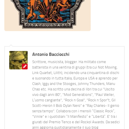
Antonio Bacciocchi
Scrittore, musicista, blogger. Ha militato come
batterista in una ventina di gruppi (tra cui Not Moving,
Link Quartet, Lilith), incidendo una cinquantina di dischi
e suonando in tutta Italia, Europa e USA e aprendo per
Clash, Iggy and the Stooges, Johnny Thunders, Manu
Chao etc. Ha scritto una decina di libri tra cui "Uscito
vivo dagli anni 80", "Mod Generations", "Paul Weller,
L’uomo cangiante", "Rock n Goal", "Rock n Spor"t, Gil
Scott-Heron Il Bob Dylan Nero" e "Ray Charles- Il genio
senza tempo". Collabora con i mensili “Classic Rock”,
"Vinile" e i quotidiani “Il Manifesto” e “Libertà”. E' tra i
giurati del Premio Tenco e del Rockol Awards. Da sedici
anni aggiorna quotidianamente il suo blog