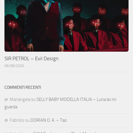
SIR PETROL – Evil Design
06/08/2026
COMMENTI RECENTI
Mariangela
su
SELLY BABY MODELLA ITALIA – Luna lei mi
guarda
Fabrizio
su
DORIAN O. A. – Tao