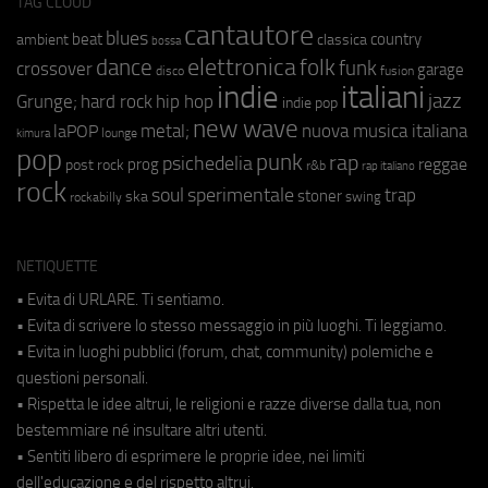
TAG CLOUD
cantautore
blues
beat
country
ambient
classica
bossa
elettronica
dance
folk
funk
crossover
garage
fusion
disco
indie
italiani
jazz
hip hop
Grunge;
hard rock
indie pop
new wave
metal;
nuova musica italiana
laPOP
lounge
kimura
pop
punk
rap
psichedelia
reggae
prog
post rock
r&b
rap italiano
rock
soul
sperimentale
trap
stoner
ska
swing
rockabilly
NETIQUETTE
• Evita di URLARE. Ti sentiamo.
• Evita di scrivere lo stesso messaggio in più luoghi. Ti leggiamo.
• Evita in luoghi pubblici (forum, chat, community) polemiche e
questioni personali.
• Rispetta le idee altrui, le religioni e razze diverse dalla tua, non
bestemmiare né insultare altri utenti.
• Sentiti libero di esprimere le proprie idee, nei limiti
dell'educazione e del rispetto altrui.