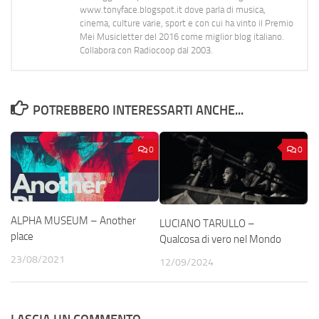
www.tonyface.blogspot.it dove parla di musica,
cinema, culture varie, sport e con cui ha vinto il Premio
Mei Musicletter del 2016 come miglior blog italiano.
Collabora con Radiocoop dal 2003.
POTREBBERO INTERESSARTI ANCHE...
0
0
ALPHA MUSEUM – Another
LUCIANO TARULLO –
place
Qualcosa di vero nel Mondo
23/08/2021
12/09/2024