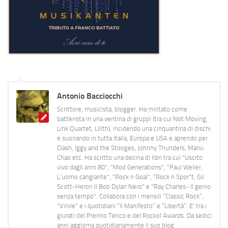
Antonio Bacciocchi
Scrittore, musicista, blogger. Ha militato come
batterista in una ventina di gruppi (tra cui Not Moving,
Link Quartet, Lilith), incidendo una cinquantina di dischi
e suonando in tutta Italia, Europa e USA e aprendo per
Clash, Iggy and the Stooges, Johnny Thunders, Manu
Chao etc. Ha scritto una decina di libri tra cui "Uscito
vivo dagli anni 80", "Mod Generations", "Paul Weller,
L’uomo cangiante", "Rock n Goal", "Rock n Spor"t, Gil
Scott-Heron Il Bob Dylan Nero" e "Ray Charles- Il genio
senza tempo". Collabora con i mensili “Classic Rock”,
"Vinile" e i quotidiani “Il Manifesto” e “Libertà”. E' tra i
giurati del Premio Tenco e del Rockol Awards. Da sedici
anni aggiorna quotidianamente il suo blog