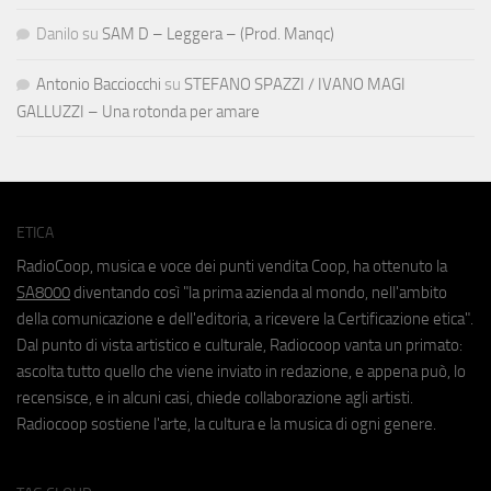
Danilo
su
SAM D – Leggera – (Prod. Manqc)
Antonio Bacciocchi
su
STEFANO SPAZZI / IVANO MAGI
GALLUZZI – Una rotonda per amare
ETICA
RadioCoop, musica e voce dei punti vendita Coop, ha ottenuto la
SA8000
diventando così "la prima azienda al mondo, nell'ambito
della comunicazione e dell'editoria, a ricevere la Certificazione etica".
Dal punto di vista artistico e culturale, Radiocoop vanta un primato:
ascolta tutto quello che viene inviato in redazione, e appena può, lo
recensisce, e in alcuni casi, chiede collaborazione agli artisti.
Radiocoop sostiene l'arte, la cultura e la musica di ogni genere.