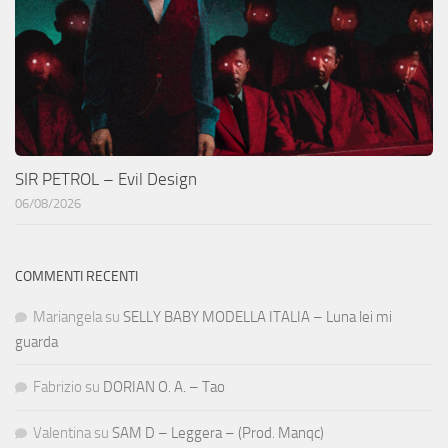
SIR PETROL – Evil Design
06/08/2026
COMMENTI RECENTI
Mariangela
su
SELLY BABY MODELLA ITALIA – Luna lei mi
guarda
Fabrizio
su
DORIAN O. A. – Tao
Valentina
su
SAM D – Leggera – (Prod. Manqc)