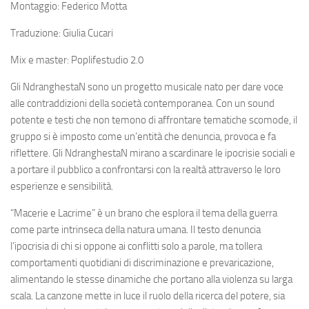
Montaggio: Federico Motta
Traduzione: Giulia Cucari
Mix e master: Poplifestudio 2.0
Gli NdranghestaN sono un progetto musicale nato per dare voce
alle contraddizioni della società contemporanea. Con un sound
potente e testi che non temono di affrontare tematiche scomode, il
gruppo si è imposto come un’entità che denuncia, provoca e fa
riflettere. Gli NdranghestaN mirano a scardinare le ipocrisie sociali e
a portare il pubblico a confrontarsi con la realtà attraverso le loro
esperienze e sensibilità.
“Macerie e Lacrime” è un brano che esplora il tema della guerra
come parte intrinseca della natura umana. Il testo denuncia
l’ipocrisia di chi si oppone ai conflitti solo a parole, ma tollera
comportamenti quotidiani di discriminazione e prevaricazione,
alimentando le stesse dinamiche che portano alla violenza su larga
scala. La canzone mette in luce il ruolo della ricerca del potere, sia