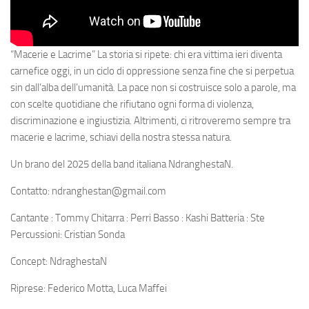
“Macerie e Lacrime” La storia si ripete: chi era vittima ieri diventa
carnefice oggi, in un ciclo di oppressione senza fine che si perpetua
sin dall’alba dell’umanità. La pace non si costruisce solo a parole, ma
con scelte quotidiane che rifiutano ogni forma di violenza,
discriminazione e ingiustizia. Altrimenti, ci ritroveremo sempre tra
macerie e lacrime, schiavi della nostra stessa natura.
Un brano del 2025 della band italiana NdranghestaN.
Contatto: ndranghestan@gmail.com
Cantante : Tommy Chitarra : Perri Basso : Kashi Batteria : Ste
Percussioni: Cristian Sonda
Concept: NdraghestaN
Riprese: Federico Motta, Luca Maffei