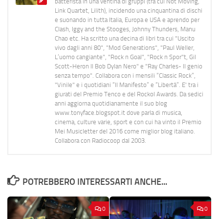
batterista in una ventina di gruppi (tra cui Not Moving,
Link Quartet, Lilith), incidendo una cinquantina di dischi
e suonando in tutta Italia, Europa e USA e aprendo per
Clash, Iggy and the Stooges, Johnny Thunders, Manu
Chao etc. Ha scritto una decina di libri tra cui "Uscito
vivo dagli anni 80", "Mod Generations", "Paul Weller,
L’uomo cangiante", "Rock n Goal", "Rock n Spor"t, Gil
Scott-Heron Il Bob Dylan Nero" e "Ray Charles- Il genio
senza tempo". Collabora con i mensili “Classic Rock”,
"Vinile" e i quotidiani “Il Manifesto” e “Libertà”. E' tra i
giurati del Premio Tenco e del Rockol Awards. Da sedici
anni aggiorna quotidianamente il suo blog
www.tonyface.blogspot.it dove parla di musica,
cinema, culture varie, sport e con cui ha vinto il Premio
Mei Musicletter del 2016 come miglior blog italiano.
Collabora con Radiocoop dal 2003.
POTREBBERO INTERESSARTI ANCHE...
0
0