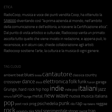
ETICA
RadioCoop, musica e voce dei punti vendita Coop, ha ottenuto la
SA8000
diventando così "la prima azienda al mondo, nell'ambito
della comunicazione e dell'editoria, a ricevere la Certificazione etica".
Dal punto di vista artistico e culturale, Radiocoop vanta un primato:
ascolta tutto quello che viene inviato in redazione, e appena può, lo
recensisce, e in alcuni casi, chiede collaborazione agli artisti.
Radiocoop sostiene l'arte, la cultura e la musica di ogni genere.
TAG CLOUD
cantautore
blues
beat
country
ambient
classica
bossa
elettronica
dance
folk
funk
crossover
garage
fusion
disco
indie
italiani
jazz
hip hop
Grunge;
hard rock
indie pop
new wave
metal;
nuova musica italiana
laPOP
lounge
kimura
pop
punk
rap
psichedelia
reggae
prog
post rock
r&b
rap italiano
rock
soul
sperimentale
trap
stoner
ska
swing
rockabilly