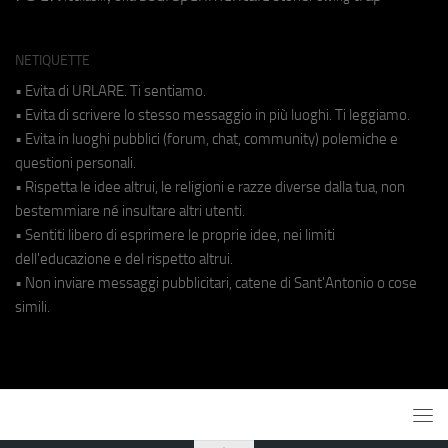
NETIQUETTE
• Evita di URLARE. Ti sentiamo.
• Evita di scrivere lo stesso messaggio in più luoghi. Ti leggiamo.
• Evita in luoghi pubblici (forum, chat, community) polemiche e
questioni personali.
• Rispetta le idee altrui, le religioni e razze diverse dalla tua, non
bestemmiare né insultare altri utenti.
• Sentiti libero di esprimere le proprie idee, nei limiti
dell'educazione e del rispetto altrui.
• Non inviare messaggi pubblicitari, catene di Sant'Antonio o cose
simili.