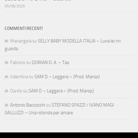
05/08/2026
COMMENTI RECENTI
Mariangela
su
SELLY BABY MODELLA ITALIA – Luna lei mi
guarda
Fabrizio
su
DORIAN O. A. – Tao
Valentina
su
SAM D – Leggera – (Prod. Manqc)
Danilo
su
SAM D – Leggera – (Prod. Manqc)
Antonio Bacciocchi
su
STEFANO SPAZZI / IVANO MAGI
GALLUZZI – Una rotonda per amare