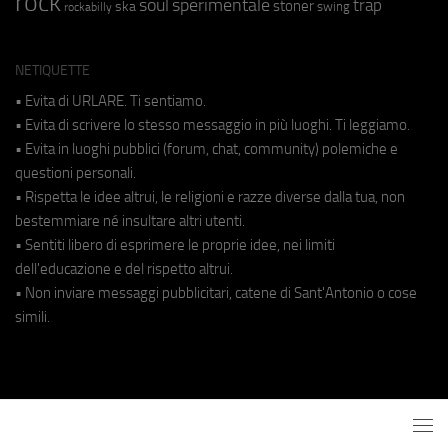
rock
soul
sperimentale
trap
stoner
ska
swing
rockabilly
NETIQUETTE
• Evita di URLARE. Ti sentiamo.
• Evita di scrivere lo stesso messaggio in più luoghi. Ti leggiamo.
• Evita in luoghi pubblici (forum, chat, community) polemiche e
questioni personali.
• Rispetta le idee altrui, le religioni e razze diverse dalla tua, non
bestemmiare né insultare altri utenti.
• Sentiti libero di esprimere le proprie idee, nei limiti
dell'educazione e del rispetto altrui.
• Non inviare messaggi pubblicitari, catene di Sant'Antonio o cose
simili.