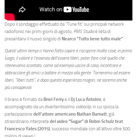
Dopo il sondaggio effettuato da “Tune fit” sui principali network
radiofonici nei primi giorni di agosto,
PMS Studio
è lieta di
presentarvi il nuovo singolo di
Nearco “Tutto bene tutto male”
Questi ultimi tempi ci hanno fatto capire e riscoprire molte cose, in primo
luogo, il valore e l’essenza dell’essere liberi, poter fare cioè quello che
ritenevamo scontato: come ad esempio uscire di casa, incontrare e
abbracciare gli amici o ballare in mezzo alla gente. Torneremo ad essere
liberi, “liberi tutti”, e dopo questa esperienza magari, ne saremo anche
più consapevoli.
Il brano è firmato da
Briel Ferry
e il
Dj Luca Antolini
, è
accompagnato da un divertentissimo
videoclip
, in cui spicca la
partecipazione
dell’attore americano Nathan Barnatt
, già
straordinario interprete
del video “Sugar” di Robin Schulz feat
Francesco Yates (2015)
, successo mondiale con all’attivo oltre 500
milioni di views !