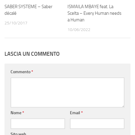
SABER SYSTEME – Saber
ISMAILA MBAYE feat. La
décalé
Scelta – Every Human needs
a Human
25/10/2017
10/06/2022
LASCIA UN COMMENTO
Commento
*
Nome
*
Email
*
Sito web