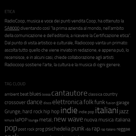
ETICA
RadioCoop, musica e voce dei punti vendita Coop, ha ottenuto la
SA8000
diventando così "la prima azienda al mondo, nell'ambito
della comunicazione e dell'editoria, a ricevere la Certificazione etica".
Dal punto di vista artistico e culturale, Radiocoop vanta un primato:
ascolta tutto quello che viene inviato in redazione, e appena può, lo
recensisce, e in alcuni casi, chiede collaborazione agli artisti.
Radiocoop sostiene l'arte, la cultura e la musica di ogni genere.
TAG CLOUD
cantautore
blues
beat
country
ambient
classica
bossa
elettronica
dance
folk
funk
crossover
garage
fusion
disco
indie
italiani
jazz
hip hop
Grunge;
hard rock
indie pop
new wave
metal;
nuova musica italiana
laPOP
lounge
kimura
pop
punk
rap
psichedelia
reggae
prog
post rock
r&b
rap italiano