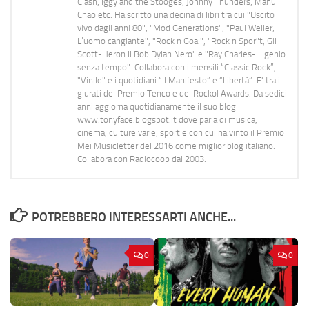
Clash, Iggy and the Stooges, Johnny Thunders, Manu
Chao etc. Ha scritto una decina di libri tra cui "Uscito
vivo dagli anni 80", "Mod Generations", "Paul Weller,
L’uomo cangiante", "Rock n Goal", "Rock n Spor"t, Gil
Scott-Heron Il Bob Dylan Nero" e "Ray Charles- Il genio
senza tempo". Collabora con i mensili “Classic Rock”,
"Vinile" e i quotidiani “Il Manifesto” e “Libertà”. E' tra i
giurati del Premio Tenco e del Rockol Awards. Da sedici
anni aggiorna quotidianamente il suo blog
www.tonyface.blogspot.it dove parla di musica,
cinema, culture varie, sport e con cui ha vinto il Premio
Mei Musicletter del 2016 come miglior blog italiano.
Collabora con Radiocoop dal 2003.
POTREBBERO INTERESSARTI ANCHE...
0
0