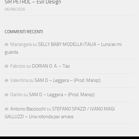
SIR PETROL – Evil Design
06/08/2026
COMMENTI RECENTI
Mariangela
su
SELLY BABY MODELLA ITALIA – Luna lei mi
guarda
Fabrizio
su
DORIAN O. A. – Tao
Valentina
su
SAM D – Leggera – (Prod. Manqc)
Danilo
su
SAM D – Leggera – (Prod. Manqc)
Antonio Bacciocchi
su
STEFANO SPAZZI / IVANO MAGI
GALLUZZI – Una rotonda per amare