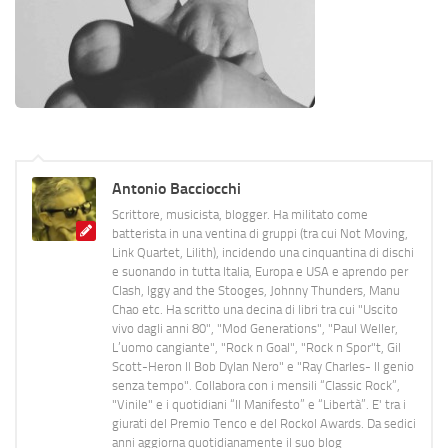
Antonio Bacciocchi
Scrittore, musicista, blogger. Ha militato come
batterista in una ventina di gruppi (tra cui Not Moving,
Link Quartet, Lilith), incidendo una cinquantina di dischi
e suonando in tutta Italia, Europa e USA e aprendo per
Clash, Iggy and the Stooges, Johnny Thunders, Manu
Chao etc. Ha scritto una decina di libri tra cui "Uscito
vivo dagli anni 80", "Mod Generations", "Paul Weller,
L’uomo cangiante", "Rock n Goal", "Rock n Spor"t, Gil
Scott-Heron Il Bob Dylan Nero" e "Ray Charles- Il genio
senza tempo". Collabora con i mensili “Classic Rock”,
"Vinile" e i quotidiani “Il Manifesto” e “Libertà”. E' tra i
giurati del Premio Tenco e del Rockol Awards. Da sedici
anni aggiorna quotidianamente il suo blog