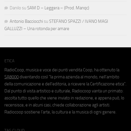
Danilo
su
SAM D – Leggera – (Prod. Manqc)
Antonio Bacciocchi
su
STEFANO SPAZZI / IVANO MAGI
GALLUZZI – Una rotonda per amare
ETICA
RadioCoop, musica e voce dei punti vendita Coop, ha ottenuto la
SA8000
diventando così "la prima azienda al mondo, nell'ambito
della comunicazione e dell'editoria, a ricevere la Certificazione etica".
Dal punto di vista artistico e culturale, Radiocoop vanta un primato:
ascolta tutto quello che viene inviato in redazione, e appena può, lo
recensisce, e in alcuni casi, chiede collaborazione agli artisti.
Radiocoop sostiene l'arte, la cultura e la musica di ogni genere.
TAG CLOUD