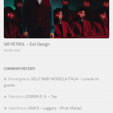
SIR PETROL – Evil Design
06/08/2026
COMMENTI RECENTI
Mariangela
su
SELLY BABY MODELLA ITALIA – Luna lei mi
guarda
Fabrizio
su
DORIAN O. A. – Tao
Valentina
su
SAM D – Leggera – (Prod. Manqc)