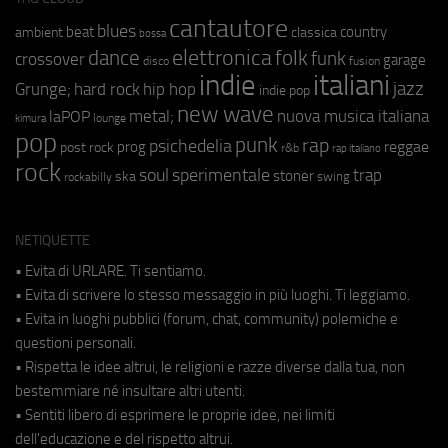
cantautore
blues
beat
country
ambient
classica
bossa
elettronica
dance
folk
funk
crossover
garage
fusion
disco
indie
italiani
jazz
hip hop
Grunge;
hard rock
indie pop
new wave
metal;
nuova musica italiana
laPOP
lounge
kimura
pop
punk
rap
psichedelia
reggae
prog
post rock
r&b
rap italiano
rock
soul
sperimentale
trap
stoner
ska
swing
rockabilly
NETIQUETTE
• Evita di URLARE. Ti sentiamo.
• Evita di scrivere lo stesso messaggio in più luoghi. Ti leggiamo.
• Evita in luoghi pubblici (forum, chat, community) polemiche e
questioni personali.
• Rispetta le idee altrui, le religioni e razze diverse dalla tua, non
bestemmiare né insultare altri utenti.
• Sentiti libero di esprimere le proprie idee, nei limiti
dell'educazione e del rispetto altrui.