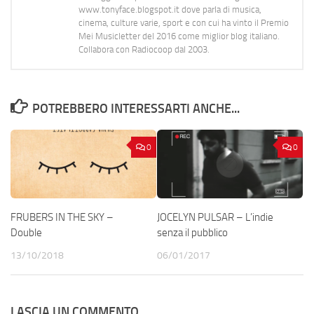
www.tonyface.blogspot.it dove parla di musica,
cinema, culture varie, sport e con cui ha vinto il Premio
Mei Musicletter del 2016 come miglior blog italiano.
Collabora con Radiocoop dal 2003.
POTREBBERO INTERESSARTI ANCHE...
0
0
FRUBERS IN THE SKY –
JOCELYN PULSAR – L’indie
Double
senza il pubblico
13/10/2018
06/01/2017
LASCIA UN COMMENTO