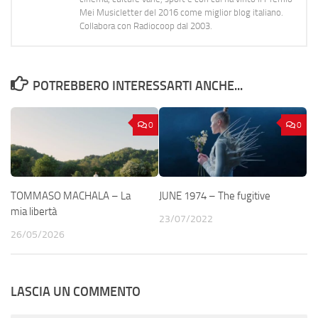
Mei Musicletter del 2016 come miglior blog italiano.
Collabora con Radiocoop dal 2003.
POTREBBERO INTERESSARTI ANCHE...
0
0
TOMMASO MACHALA – La
JUNE 1974 – The fugitive
mia libertà
23/07/2022
26/05/2026
LASCIA UN COMMENTO