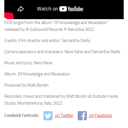
First single from the album “Of Knowledge and Revelation”
released by ℗ Subsound Records © Narcotica 2022
Credits: Film director and editor: Samantha Stella
Camera operators and characters: Nero Kane and Samantha Stella
Music and lyrics: Nero Kane
Album: Of Knowledge and Revelation
Produced by Matt Bordin
Recorded, mixed and mastered by Matt Bordin at Outside Inside
Studio, Montebelluna, Italy, 2022
Condividi l'articolo:
on Twitter
on Facebook