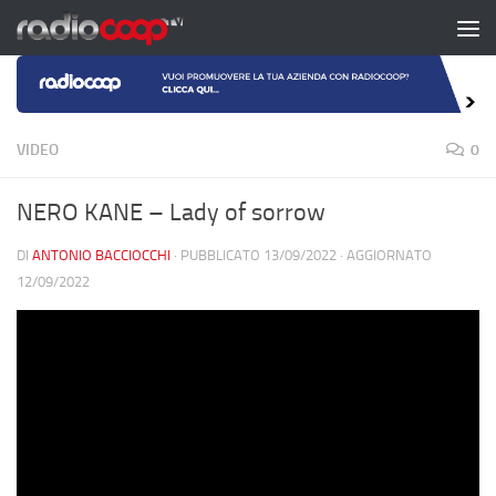
Salta al contenuto
VIDEO
0
NERO KANE – Lady of sorrow
DI
ANTONIO BACCIOCCHI
· PUBBLICATO
13/09/2022
· AGGIORNATO
12/09/2022