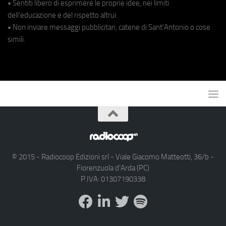
• Sentiti libero di esprimere le proprie idee, nei limiti
dell'educazione e del rispetto altrui.
• Non inviare messaggi pubblicitari, catene di Sant'Antonio o cose
simili.
© 2015 - Radiocoop Edizioni srl - Viale Giacomo Matteotti, 36/b -
Fiorenzuola d'Arda (PC)
P.IVA: 01307190338