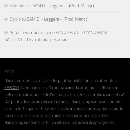
Valentina
su
SAM D – Leggera – (Prod. Manqc)
Danilo
su
SAM D – Leggera – (Prod. Manqc)
Antonio Bacciocchi
su
STEFANO SPAZZI / IVANO MAGI
GALLUZZI – Una rotonda per amare
ETICA
RadioCoop, musica e voce dei punti vendita Coop, ha ottenuto la
SA8000
diventando così "la prima azienda al mondo, nell'ambito
della comunicazione e dell'editoria, a ricevere la Certificazione etica".
Dal punto di vista artistico e culturale, Radiocoop vanta un primato:
ascolta tutto quello che viene inviato in redazione, e appena può, lo
recensisce, e in alcuni casi, chiede collaborazione agli artisti.
Radiocoop sostiene l'arte, la cultura e la musica di ogni genere.