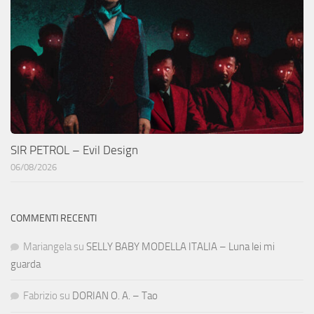
SIR PETROL – Evil Design
06/08/2026
COMMENTI RECENTI
Mariangela
su
SELLY BABY MODELLA ITALIA – Luna lei mi
guarda
Fabrizio
su
DORIAN O. A. – Tao