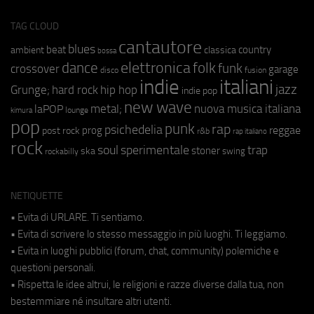
TAG CLOUD
cantautore
blues
beat
country
ambient
classica
bossa
elettronica
dance
folk
funk
crossover
garage
fusion
disco
indie
italiani
jazz
hip hop
Grunge;
hard rock
indie pop
new wave
metal;
nuova musica italiana
laPOP
lounge
kimura
pop
punk
rap
psichedelia
reggae
prog
post rock
r&b
rap italiano
rock
soul
sperimentale
trap
stoner
ska
swing
rockabilly
NETIQUETTE
• Evita di URLARE. Ti sentiamo.
• Evita di scrivere lo stesso messaggio in più luoghi. Ti leggiamo.
• Evita in luoghi pubblici (forum, chat, community) polemiche e
questioni personali.
• Rispetta le idee altrui, le religioni e razze diverse dalla tua, non
bestemmiare né insultare altri utenti.