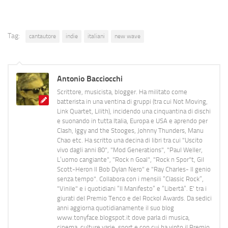
Tag:
cantautore
indie
italiani
new wave
Antonio Bacciocchi
Scrittore, musicista, blogger. Ha militato come
batterista in una ventina di gruppi (tra cui Not Moving,
Link Quartet, Lilith), incidendo una cinquantina di dischi
e suonando in tutta Italia, Europa e USA e aprendo per
Clash, Iggy and the Stooges, Johnny Thunders, Manu
Chao etc. Ha scritto una decina di libri tra cui "Uscito
vivo dagli anni 80", "Mod Generations", "Paul Weller,
L’uomo cangiante", "Rock n Goal", "Rock n Spor"t, Gil
Scott-Heron Il Bob Dylan Nero" e "Ray Charles- Il genio
senza tempo". Collabora con i mensili “Classic Rock”,
"Vinile" e i quotidiani “Il Manifesto” e “Libertà”. E' tra i
giurati del Premio Tenco e del Rockol Awards. Da sedici
anni aggiorna quotidianamente il suo blog
www.tonyface.blogspot.it dove parla di musica,
cinema, culture varie, sport e con cui ha vinto il Premio