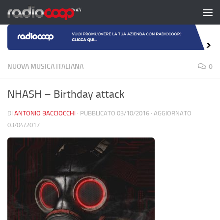
Salta al contenuto
NUOVA MUSICA ITALIANA
0
NHASH – Birthday attack
DI
ANTONIO BACCIOCCHI
· PUBBLICATO
03/10/2016
· AGGIORNATO
03/04/2017