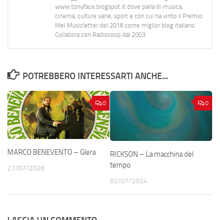
www.tonyface.blogspot.it dove parla di musica,
cinema, culture varie, sport e con cui ha vinto il Premio
Mei Musicletter del 2016 come miglior blog italiano.
Collabora con Radiocoop dal 2003.
POTREBBERO INTERESSARTI ANCHE...
0
0
MARCO BENEVENTO – Glera
RICKSON – La macchina del
tempo
27/07/2026
02/07/2024