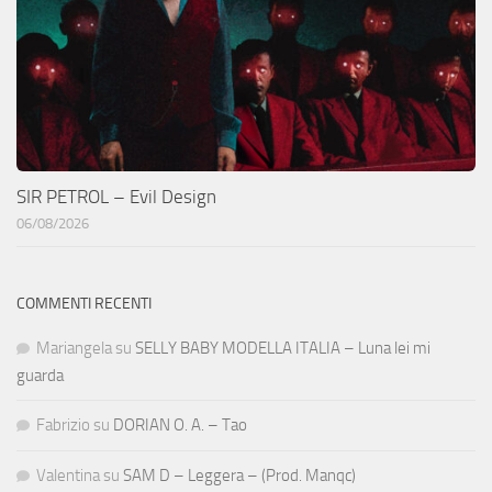
SIR PETROL – Evil Design
06/08/2026
COMMENTI RECENTI
Mariangela
su
SELLY BABY MODELLA ITALIA – Luna lei mi
guarda
Fabrizio
su
DORIAN O. A. – Tao
Valentina
su
SAM D – Leggera – (Prod. Manqc)