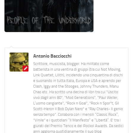
Antonio Bacciocchi
Scrittore, musicista, blogger. Ha militato come
batterista in una ventina di gruppi (tra cui Not Moving,
Link Quartet, Lilith), incidendo una cinquantina di dischi
e suonando in tutta Italia, Europa e USA e aprendo per
Clash, Iggy and the Stooges, Johnny Thunders, Manu
Chao etc. Ha scritto una decina di libri tra cui "Uscito
vivo dagli anni 80", "Mod Generations", "Paul Weller,
L’uomo cangiante", "Rock n Goal", "Rock n Spor"t, Gil
Scott-Heron Il Bob Dylan Nero" e "Ray Charles- Il genio
senza tempo". Collabora con i mensili “Classic Rock”,
"Vinile" e i quotidiani “Il Manifesto” e “Libertà”. E' tra i
giurati del Premio Tenco e del Rockol Awards. Da sedici
anni aggiorna quotidianamente il suo blog