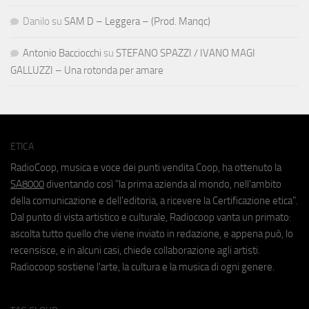
Danilo
su
SAM D – Leggera – (Prod. Manqc)
Antonio Bacciocchi
su
STEFANO SPAZZI / IVANO MAGI
GALLUZZI – Una rotonda per amare
ETICA
RadioCoop, musica e voce dei punti vendita Coop, ha ottenuto la
SA8000
diventando così "la prima azienda al mondo, nell'ambito
della comunicazione e dell'editoria, a ricevere la Certificazione etica".
Dal punto di vista artistico e culturale, Radiocoop vanta un primato:
ascolta tutto quello che viene inviato in redazione, e appena può, lo
recensisce, e in alcuni casi, chiede collaborazione agli artisti.
Radiocoop sostiene l'arte, la cultura e la musica di ogni genere.