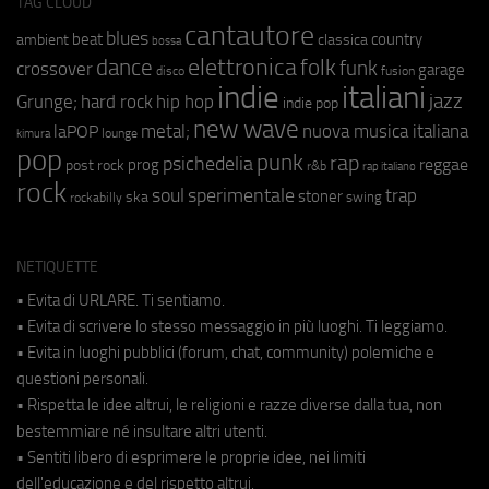
TAG CLOUD
cantautore
blues
beat
country
ambient
classica
bossa
elettronica
dance
folk
funk
crossover
garage
fusion
disco
indie
italiani
jazz
hip hop
Grunge;
hard rock
indie pop
new wave
metal;
nuova musica italiana
laPOP
lounge
kimura
pop
punk
rap
psichedelia
reggae
prog
post rock
r&b
rap italiano
rock
soul
sperimentale
trap
stoner
ska
swing
rockabilly
NETIQUETTE
• Evita di URLARE. Ti sentiamo.
• Evita di scrivere lo stesso messaggio in più luoghi. Ti leggiamo.
• Evita in luoghi pubblici (forum, chat, community) polemiche e
questioni personali.
• Rispetta le idee altrui, le religioni e razze diverse dalla tua, non
bestemmiare né insultare altri utenti.
• Sentiti libero di esprimere le proprie idee, nei limiti
dell'educazione e del rispetto altrui.