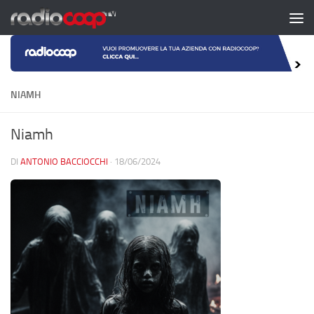
Salta al contenuto
NIAMH
Niamh
DI
ANTONIO BACCIOCCHI
·
18/06/2024