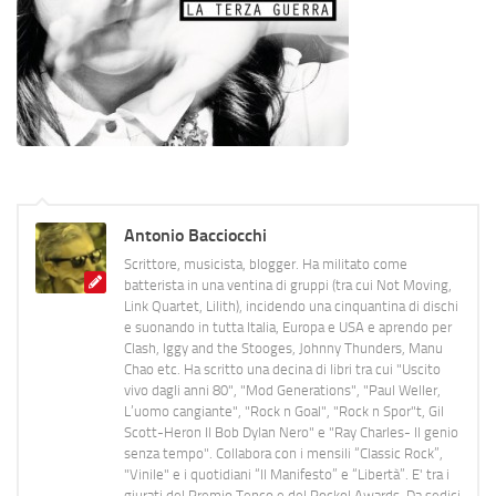
Antonio Bacciocchi
Scrittore, musicista, blogger. Ha militato come
batterista in una ventina di gruppi (tra cui Not Moving,
Link Quartet, Lilith), incidendo una cinquantina di dischi
e suonando in tutta Italia, Europa e USA e aprendo per
Clash, Iggy and the Stooges, Johnny Thunders, Manu
Chao etc. Ha scritto una decina di libri tra cui "Uscito
vivo dagli anni 80", "Mod Generations", "Paul Weller,
L’uomo cangiante", "Rock n Goal", "Rock n Spor"t, Gil
Scott-Heron Il Bob Dylan Nero" e "Ray Charles- Il genio
senza tempo". Collabora con i mensili “Classic Rock”,
"Vinile" e i quotidiani “Il Manifesto” e “Libertà”. E' tra i
giurati del Premio Tenco e del Rockol Awards. Da sedici