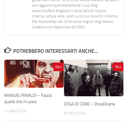
anni aggiorna quotidianamente il suo blog
www.tonyface.blogspot.it dove parla di musica,
cinema, culture varie, sport e con cui ha vinto il Premio
Mei Musicletter del 2016 come miglior blog italiano.
Collabora con Radiocoop dal 2003.
POTREBBERO INTERESSARTI ANCHE...
0
0
MANUEL RINALDI – Faccio
quello che mi pare
OSSA DI CANE – OssaDicane
11/06/2016
01/07/2024