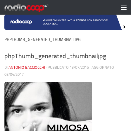
Salta al contenuto
PHPTHUMB_GENERATED_THUMBNAILJPG
phpThumb_generated_thumbnailjpg
DI
ANTONIO BACCIOCCHI
· PUBBLICATO
13/07/2015
· AGGIORNATO
03/04/2017