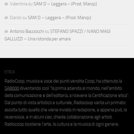
Valentina
su
SAM D – Leggera – (Prod. Manqc)
Danilo
su
SAM D – Leggera – (Prod. Manqc)
Antonio Bacciocchi
su
STEFANO SPAZZI / IVANO MAGI
GALLUZZI – Una rotonda per amare
ETICA
RadioCoop, musica e voce dei punti vendita Coop, ha ottenuto la
SA8000
diventando così "la prima azienda al mondo, nell'ambito
della comunicazione e dell'editoria, a ricevere la Certificazione etica".
Dal punto di vista artistico e culturale, Radiocoop vanta un primato:
ascolta tutto quello che viene inviato in redazione, e appena può, lo
recensisce, e in alcuni casi, chiede collaborazione agli artisti.
Radiocoop sostiene l'arte, la cultura e la musica di ogni genere.