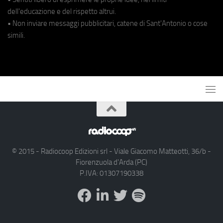
dell'educazione e del rispetto altrui.
• Non inviare messaggi pubblicitari, catene di Sant'Antonio o cose
simili.
© 2015 - Radiocoop Edizioni srl - Viale Giacomo Matteotti, 36/b -
Fiorenzuola d'Arda (PC)
P.IVA: 01307190338