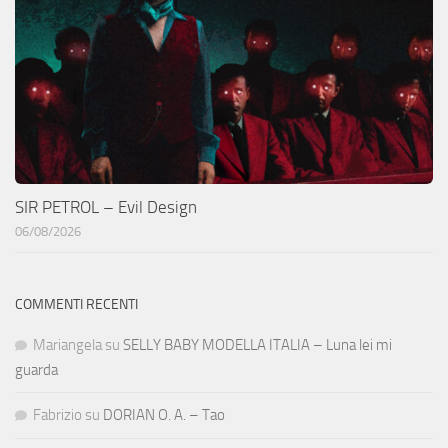
SIR PETROL – Evil Design
06/08/2026
COMMENTI RECENTI
Mariangela
su
SELLY BABY MODELLA ITALIA – Luna lei mi
guarda
Fabrizio
su
DORIAN O. A. – Tao