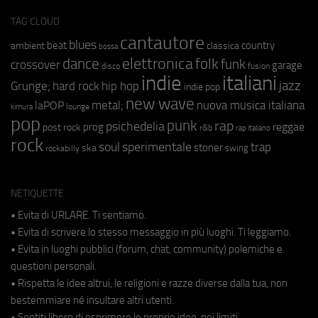
TAG CLOUD
cantautore
blues
beat
country
ambient
classica
bossa
elettronica
dance
folk
funk
crossover
garage
fusion
disco
indie
italiani
jazz
hip hop
Grunge;
hard rock
indie pop
new wave
metal;
nuova musica italiana
laPOP
lounge
kimura
pop
punk
rap
psichedelia
reggae
prog
post rock
r&b
rap italiano
rock
soul
sperimentale
trap
stoner
ska
swing
rockabilly
NETIQUETTE
• Evita di URLARE. Ti sentiamo.
• Evita di scrivere lo stesso messaggio in più luoghi. Ti leggiamo.
• Evita in luoghi pubblici (forum, chat, community) polemiche e
questioni personali.
• Rispetta le idee altrui, le religioni e razze diverse dalla tua, non
bestemmiare né insultare altri utenti.
• Sentiti libero di esprimere le proprie idee, nei limiti