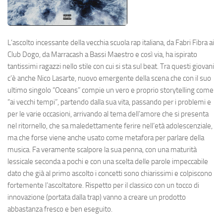
L’ascolto incessante della vecchia scuola rap italiana, da Fabri Fibra ai
Club Dogo, da Marracash a Bassi Maestro e così via, ha ispirato
tantissimi ragazzi nello stile con cui si sta sul beat. Tra questi giovani
c’è anche Nico Lasarte, nuovo emergente della scena che con il suo
ultimo singolo “Oceans” compie un vero e proprio storytelling come
“ai vecchi tempi”, partendo dalla sua vita, passando per i problemi e
per le varie occasioni, arrivando al tema dell’amore che si presenta
nel ritornello, che sa maledettamente ferire nell’età adolescenziale,
ma che forse viene anche usato come metafora per parlare della
musica. Fa veramente scalpore la sua penna, con una maturità
lessicale seconda a pochi e con una scelta delle parole impeccabile
dato che già al primo ascolto i concetti sono chiarissimi e colpiscono
fortemente l’ascoltatore. Rispetto per il classico con un tocco di
innovazione (portata dalla trap) vanno a creare un prodotto
abbastanza fresco e ben eseguito.