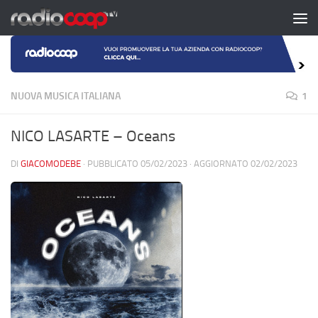
Salta al contenuto
NUOVA MUSICA ITALIANA
1
NICO LASARTE – Oceans
DI
GIACOMODEBE
· PUBBLICATO
05/02/2023
· AGGIORNATO
02/02/2023