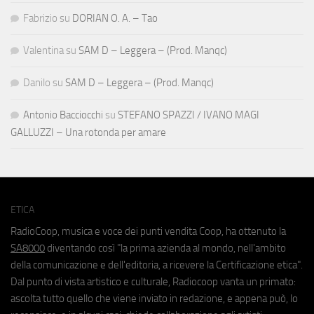
Fabrizio
su
DORIAN O. A. – Tao
Valentina
su
SAM D – Leggera – (Prod. Manqc)
Danilo
su
SAM D – Leggera – (Prod. Manqc)
Antonio Bacciocchi
su
STEFANO SPAZZI / IVANO MAGI
GALLUZZI – Una rotonda per amare
ETICA
RadioCoop, musica e voce dei punti vendita Coop, ha ottenuto la
SA8000
diventando così "la prima azienda al mondo, nell'ambito
della comunicazione e dell'editoria, a ricevere la Certificazione etica".
Dal punto di vista artistico e culturale, Radiocoop vanta un primato:
ascolta tutto quello che viene inviato in redazione, e appena può, lo