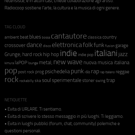
recensisce, e in alcuni casi, chiede collaborazione agli artisti.
Radiocoop sostiene l'arte, la cultura e la musica di ogni genere.
TAG CLOUD
cantautore
blues
beat
country
ambient
classica
bossa
elettronica
dance
folk
funk
crossover
garage
fusion
disco
indie
italiani
jazz
hip hop
Grunge;
hard rock
indie pop
new wave
metal;
nuova musica italiana
laPOP
lounge
kimura
pop
punk
rap
psichedelia
reggae
prog
post rock
r&b
rap italiano
rock
soul
sperimentale
trap
stoner
ska
swing
rockabilly
NETIQUETTE
• Evita di URLARE. Ti sentiamo.
• Evita di scrivere lo stesso messaggio in più luoghi. Ti leggiamo.
• Evita in luoghi pubblici (forum, chat, community) polemiche e
questioni personali.