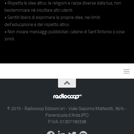
• Rispetta le idee altrui, le religioni e razze diverse dalla tua, non
bestemmiare né insultare altri utenti.
• Sentiti libero di esprimere le proprie idee, nei limiti
dell'educazione e del rispetto altrui.
• Non inviare messaggi pubblicitari, catene di Sant'Antonio o cose
simili.
© 2015 - Radiocoop Edizioni srl - Viale Giacomo Matteotti, 36/b -
Fiorenzuola d'Arda (PC)
P.IVA: 01307190338