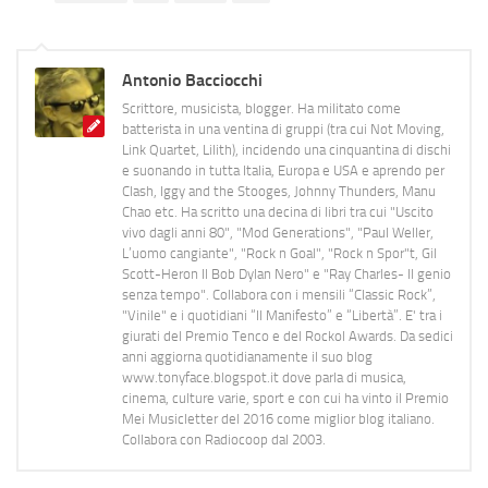
Antonio Bacciocchi
Scrittore, musicista, blogger. Ha militato come
batterista in una ventina di gruppi (tra cui Not Moving,
Link Quartet, Lilith), incidendo una cinquantina di dischi
e suonando in tutta Italia, Europa e USA e aprendo per
Clash, Iggy and the Stooges, Johnny Thunders, Manu
Chao etc. Ha scritto una decina di libri tra cui "Uscito
vivo dagli anni 80", "Mod Generations", "Paul Weller,
L’uomo cangiante", "Rock n Goal", "Rock n Spor"t, Gil
Scott-Heron Il Bob Dylan Nero" e "Ray Charles- Il genio
senza tempo". Collabora con i mensili “Classic Rock”,
"Vinile" e i quotidiani “Il Manifesto” e “Libertà”. E' tra i
giurati del Premio Tenco e del Rockol Awards. Da sedici
anni aggiorna quotidianamente il suo blog
www.tonyface.blogspot.it dove parla di musica,
cinema, culture varie, sport e con cui ha vinto il Premio
Mei Musicletter del 2016 come miglior blog italiano.
Collabora con Radiocoop dal 2003.