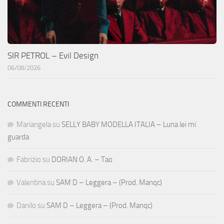
SIR PETROL – Evil Design
06/08/2026
COMMENTI RECENTI
Mariangela
su
SELLY BABY MODELLA ITALIA – Luna lei mi
guarda
Fabrizio
su
DORIAN O. A. – Tao
Valentina
su
SAM D – Leggera – (Prod. Manqc)
Danilo
su
SAM D – Leggera – (Prod. Manqc)