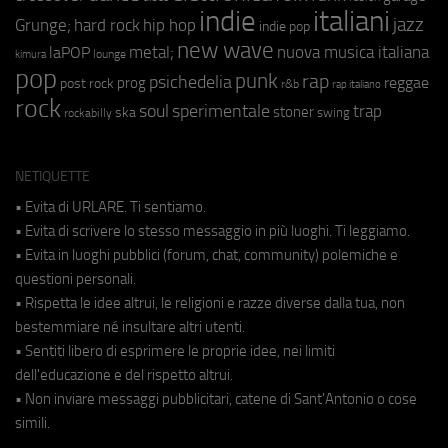
indie
italiani
jazz
hip hop
Grunge;
hard rock
indie pop
new wave
metal;
nuova musica italiana
laPOP
lounge
kimura
pop
punk
rap
psichedelia
reggae
prog
post rock
r&b
rap italiano
rock
soul
sperimentale
trap
stoner
ska
swing
rockabilly
NETIQUETTE
• Evita di URLARE. Ti sentiamo.
• Evita di scrivere lo stesso messaggio in più luoghi. Ti leggiamo.
• Evita in luoghi pubblici (forum, chat, community) polemiche e
questioni personali.
• Rispetta le idee altrui, le religioni e razze diverse dalla tua, non
bestemmiare né insultare altri utenti.
• Sentiti libero di esprimere le proprie idee, nei limiti
dell'educazione e del rispetto altrui.
• Non inviare messaggi pubblicitari, catene di Sant'Antonio o cose
simili.