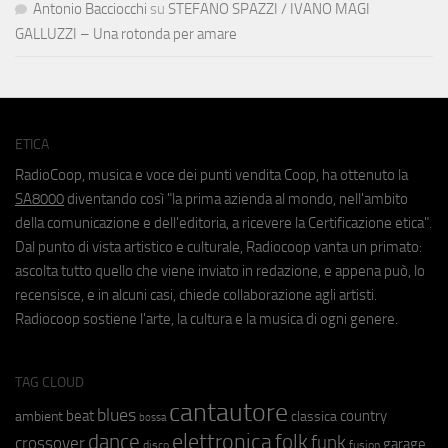
Antonio Bacciocchi
su
STEFANO SPAZZI / IVANO MAGI
GALLUZZI – Una rotonda per amare
ETICA
RadioCoop, musica e voce dei punti vendita Coop, ha ottenuto la
SA8000
diventando così "la prima azienda al mondo, nell'ambito
della comunicazione e dell'editoria, a ricevere la Certificazione etica".
Dal punto di vista artistico e culturale, Radiocoop vanta un primato:
ascolta tutto quello che viene inviato in redazione, e appena può, lo
recensisce, e in alcuni casi, chiede collaborazione agli artisti.
Radiocoop sostiene l'arte, la cultura e la musica di ogni genere.
TAG CLOUD
cantautore
blues
beat
country
ambient
classica
bossa
elettronica
dance
folk
funk
crossover
garage
fusion
disco