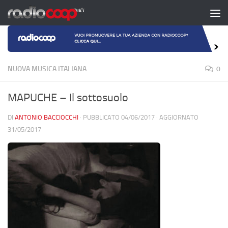
Salta al contenuto
NUOVA MUSICA ITALIANA
0
MAPUCHE – Il sottosuolo
DI
ANTONIO BACCIOCCHI
· PUBBLICATO
04/06/2017
· AGGIORNATO
31/05/2017