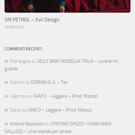
SIR PETROL – Evil Design
06/08/2026
COMMENTI RECENTI
Mariangela
su
SELLY BABY MODELLA ITALIA – Luna lei mi
guarda
Fabrizio
su
DORIAN O. A. – Tao
Valentina
su
SAM D – Leggera – (Prod. Manqc)
Danilo
su
SAM D – Leggera – (Prod. Manqc)
Antonio Bacciocchi
su
STEFANO SPAZZI / IVANO MAGI
GALLUZZI – Una rotonda per amare