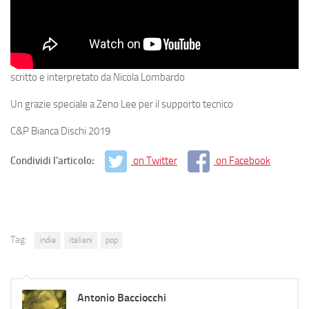
scritto e interpretato da Nicola Lombardo
Un grazie speciale a Zeno Lee per il supporto tecnico
C&P Bianca Dischi 2019
Condividi l'articolo:
on Twitter
on Facebook
Tag:
indie
italiani
pop
Antonio Bacciocchi