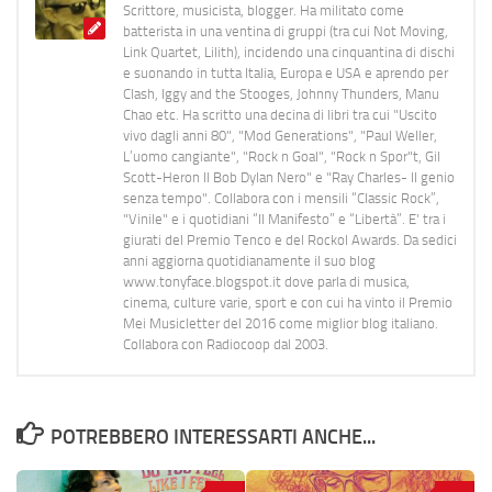
Scrittore, musicista, blogger. Ha militato come
batterista in una ventina di gruppi (tra cui Not Moving,
Link Quartet, Lilith), incidendo una cinquantina di dischi
e suonando in tutta Italia, Europa e USA e aprendo per
Clash, Iggy and the Stooges, Johnny Thunders, Manu
Chao etc. Ha scritto una decina di libri tra cui "Uscito
vivo dagli anni 80", "Mod Generations", "Paul Weller,
L’uomo cangiante", "Rock n Goal", "Rock n Spor"t, Gil
Scott-Heron Il Bob Dylan Nero" e "Ray Charles- Il genio
senza tempo". Collabora con i mensili “Classic Rock”,
"Vinile" e i quotidiani “Il Manifesto” e “Libertà”. E' tra i
giurati del Premio Tenco e del Rockol Awards. Da sedici
anni aggiorna quotidianamente il suo blog
www.tonyface.blogspot.it dove parla di musica,
cinema, culture varie, sport e con cui ha vinto il Premio
Mei Musicletter del 2016 come miglior blog italiano.
Collabora con Radiocoop dal 2003.
POTREBBERO INTERESSARTI ANCHE...