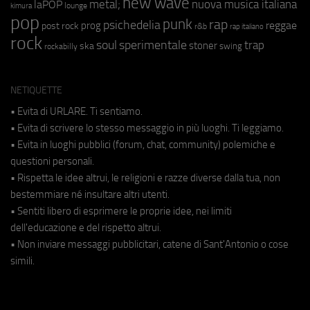
new wave
metal;
nuova musica italiana
laPOP
lounge
kimura
pop
punk
rap
psichedelia
reggae
prog
post rock
r&b
rap italiano
rock
soul
sperimentale
trap
stoner
ska
swing
rockabilly
NETIQUETTE
• Evita di URLARE. Ti sentiamo.
• Evita di scrivere lo stesso messaggio in più luoghi. Ti leggiamo.
• Evita in luoghi pubblici (forum, chat, community) polemiche e
questioni personali.
• Rispetta le idee altrui, le religioni e razze diverse dalla tua, non
bestemmiare né insultare altri utenti.
• Sentiti libero di esprimere le proprie idee, nei limiti
dell'educazione e del rispetto altrui.
• Non inviare messaggi pubblicitari, catene di Sant'Antonio o cose
simili.