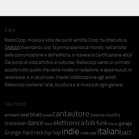
ETICA
RadioCoop, musica e voce dei punti vendita Coop, ha ottenuto la
SA8000
diventando così "la prima azienda al mondo, nell'ambito
della comunicazione e dell'editoria, a ricevere la Certificazione etica".
Dal punto di vista artistico e culturale, Radiocoop vanta un primato:
ascolta tutto quello che viene inviato in redazione, e appena può, lo
recensisce, e in alcuni casi, chiede collaborazione agli artisti.
Radiocoop sostiene l'arte, la cultura e la musica di ogni genere.
TAG CLOUD
cantautore
blues
beat
country
ambient
classica
bossa
elettronica
dance
folk
funk
crossover
garage
fusion
disco
indie
italiani
jazz
hip hop
Grunge;
hard rock
indie pop