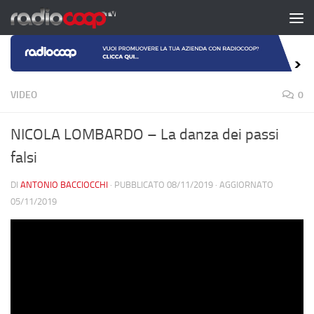
Salta al contenuto
VIDEO
0
NICOLA LOMBARDO – La danza dei passi
falsi
DI
ANTONIO BACCIOCCHI
· PUBBLICATO
08/11/2019
· AGGIORNATO
05/11/2019