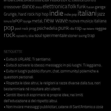
ambient
classica
bossa
elettronica
dance
folk
funk
crossover
garage
fusion
disco
indie
italiani
jazz
hip hop
Grunge;
hard rock
indie pop
new wave
metal;
nuova musica italiana
laPOP
lounge
kimura
pop
punk
rap
psichedelia
reggae
prog
post rock
r&b
rap italiano
rock
soul
sperimentale
trap
stoner
ska
swing
rockabilly
NETIQUETTE
• Evita di URLARE. Ti sentiamo.
• Evita di scrivere lo stesso messaggio in più luoghi. Ti leggiamo.
• Evita in luoghi pubblici (forum, chat, community) polemiche e
questioni personali.
• Rispetta le idee altrui, le religioni e razze diverse dalla tua, non
bestemmiare né insultare altri utenti.
• Sentiti libero di esprimere le proprie idee, nei limiti
dell'educazione e del rispetto altrui.
• Non inviare messaggi pubblicitari, catene di Sant'Antonio o cose