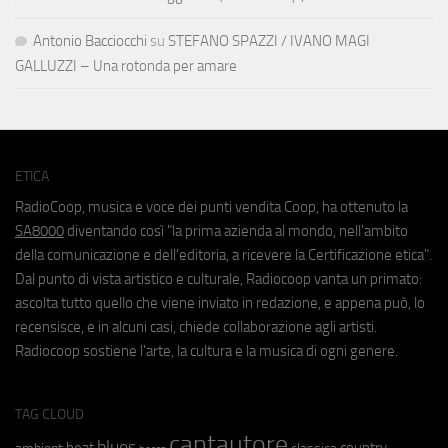
Antonio Bacciocchi
su
STEFANO SPAZZI / IVANO MAGI
GALLUZZI – Una rotonda per amare
ETICA
RadioCoop, musica e voce dei punti vendita Coop, ha ottenuto la
SA8000
diventando così "la prima azienda al mondo, nell'ambito
della comunicazione e dell'editoria, a ricevere la Certificazione etica".
Dal punto di vista artistico e culturale, Radiocoop vanta un primato:
ascolta tutto quello che viene inviato in redazione, e appena può, lo
recensisce, e in alcuni casi, chiede collaborazione agli artisti.
Radiocoop sostiene l'arte, la cultura e la musica di ogni genere.
TAG CLOUD
cantautore
blues
beat
country