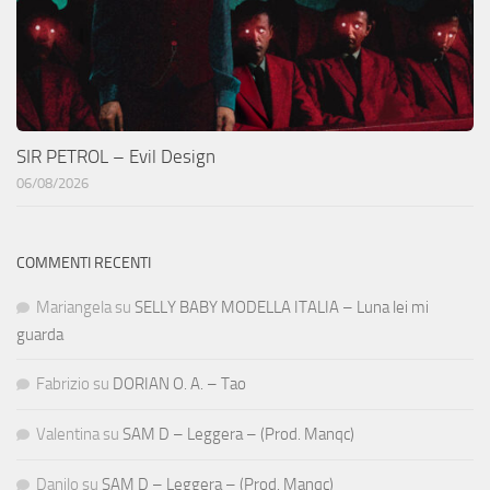
SIR PETROL – Evil Design
06/08/2026
COMMENTI RECENTI
Mariangela
su
SELLY BABY MODELLA ITALIA – Luna lei mi
guarda
Fabrizio
su
DORIAN O. A. – Tao
Valentina
su
SAM D – Leggera – (Prod. Manqc)
Danilo
su
SAM D – Leggera – (Prod. Manqc)