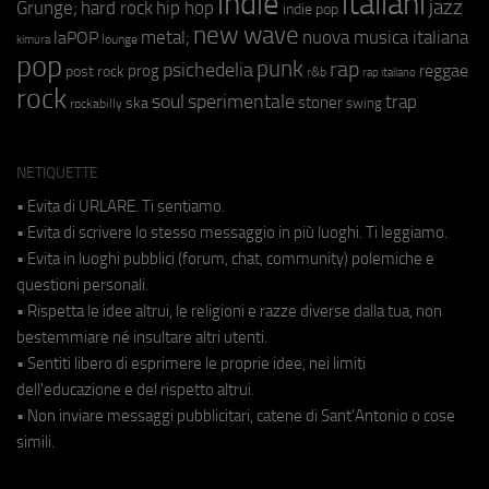
indie
italiani
jazz
hip hop
Grunge;
hard rock
indie pop
new wave
metal;
nuova musica italiana
laPOP
lounge
kimura
pop
punk
rap
psichedelia
reggae
prog
post rock
r&b
rap italiano
rock
soul
sperimentale
trap
stoner
ska
swing
rockabilly
NETIQUETTE
• Evita di URLARE. Ti sentiamo.
• Evita di scrivere lo stesso messaggio in più luoghi. Ti leggiamo.
• Evita in luoghi pubblici (forum, chat, community) polemiche e
questioni personali.
• Rispetta le idee altrui, le religioni e razze diverse dalla tua, non
bestemmiare né insultare altri utenti.
• Sentiti libero di esprimere le proprie idee, nei limiti
dell'educazione e del rispetto altrui.
• Non inviare messaggi pubblicitari, catene di Sant'Antonio o cose
simili.