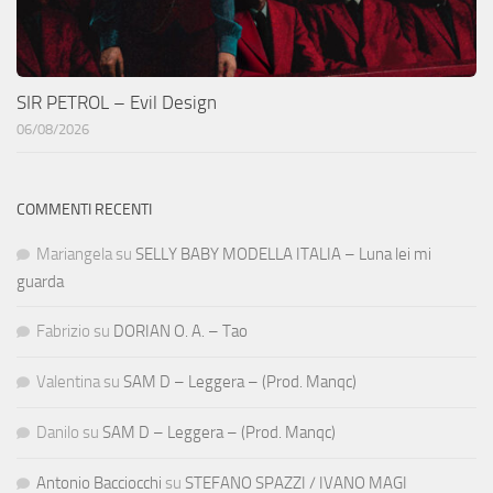
SIR PETROL – Evil Design
06/08/2026
COMMENTI RECENTI
Mariangela
su
SELLY BABY MODELLA ITALIA – Luna lei mi
guarda
Fabrizio
su
DORIAN O. A. – Tao
Valentina
su
SAM D – Leggera – (Prod. Manqc)
Danilo
su
SAM D – Leggera – (Prod. Manqc)
Antonio Bacciocchi
su
STEFANO SPAZZI / IVANO MAGI