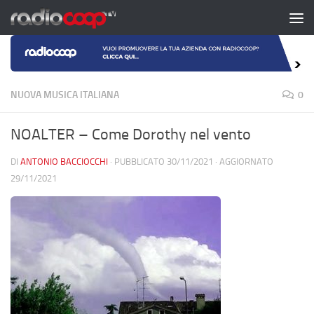
Salta al contenuto
NUOVA MUSICA ITALIANA
0
NOALTER – Come Dorothy nel vento
DI
ANTONIO BACCIOCCHI
· PUBBLICATO
30/11/2021
· AGGIORNATO
29/11/2021