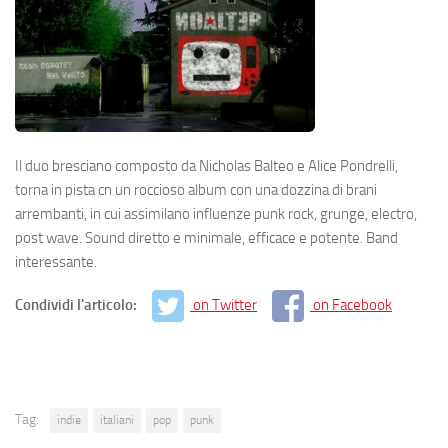
Il duo bresciano composto da Nicholas Balteo e Alice Pondrelli,
torna in pista cn un roccioso album con una dozzina di brani
arrembanti, in cui assimilano influenze punk rock, grunge, electro,
post wave. Sound diretto e minimale, efficace e potente. Band
interessante.
Condividi l'articolo:
on Twitter
on Facebook
Tag:
indie
italiani
pop
punk