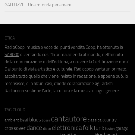
GALLUZZI – Una rotonda per amare
ETICA
RadioCoop, musica e voce dei punti vendita Coop, ha ottenuto la
SA8000
diventando così "la prima azienda al mondo, nell'ambito
della comunicazione e dell'editoria, a ricevere la Certificazione etica".
Dal punto di vista artistico e culturale, Radiocoop vanta un primato:
ascolta tutto quello che viene inviato in redazione, e appena può, lo
recensisce, e in alcuni casi, chiede collaborazione agli artisti.
Radiocoop sostiene l'arte, la cultura e la musica di ogni genere.
TAG CLOUD
cantautore
blues
beat
country
ambient
classica
bossa
elettronica
dance
folk
funk
crossover
garage
fusion
disco