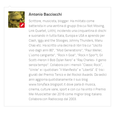
Antonio Bacciocchi
Scrittore, musicista, blogger. Ha militato come
batterista in una ventina di gruppi (tra cui Not Moving,
Link Quartet, Lilith), incidendo una cinquantina di dischi
e suonando in tutta Italia, Europa e USA e aprendo per
Clash, Iggy and the Stooges, Johnny Thunders, Manu
Chao etc. Ha scritto una decina di libri tra cui "Uscito
vivo dagli anni 80", "Mod Generations", "Paul Weller,
L’uomo cangiante", "Rock n Goal", "Rock n Spor"t, Gil
Scott-Heron Il Bob Dylan Nero" e "Ray Charles- Il genio
senza tempo". Collabora con i mensili “Classic Rock”,
"Vinile" e i quotidiani “Il Manifesto” e “Libertà”. E' tra i
giurati del Premio Tenco e del Rockol Awards. Da sedici
anni aggiorna quotidianamente il suo blog
www.tonyface.blogspot.it dove parla di musica,
cinema, culture varie, sport e con cui ha vinto il Premio
Mei Musicletter del 2016 come miglior blog italiano.
Collabora con Radiocoop dal 2003.