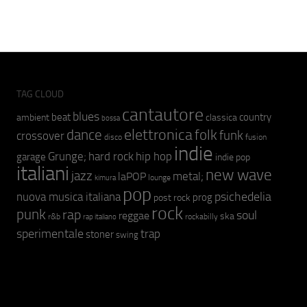
TAG CLOUD
cantautore
blues
beat
country
ambient
classica
bossa
elettronica
dance
folk
funk
crossover
fusion
disco
indie
hip hop
Grunge;
hard rock
garage
indie pop
italiani
new wave
jazz
metal;
laPOP
lounge
kimura
pop
psichedelia
nuova musica italiana
prog
post rock
rock
punk
rap
soul
reggae
ska
r&b
rockabilly
rap italiano
sperimentale
trap
stoner
swing