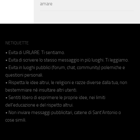
amare
NETIQUETTE
• Evita di URLARE. Ti sentiamo.
• Evita di scrivere lo stesso messaggio in più luoghi. Ti leggiamo.
• Evita in luoghi pubblici (forum, chat, community) polemiche e
questioni personali.
• Rispetta le idee altrui, le religioni e razze diverse dalla tua, non
bestemmiare né insultare altri utenti.
• Sentiti libero di esprimere le proprie idee, nei limiti
dell'educazione e del rispetto altrui.
• Non inviare messaggi pubblicitari, catene di Sant'Antonio o
cose simili.