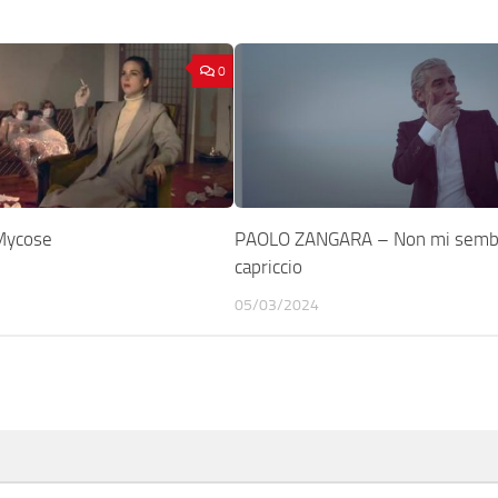
0
Mycose
PAOLO ZANGARA – Non mi semb
capriccio
05/03/2024