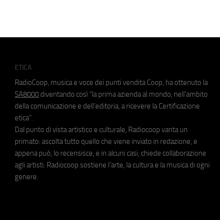
ETICA
RadioCoop, musica e voce dei punti vendita Coop, ha ottenuto la
SA8000
diventando così "la prima azienda al mondo, nell'ambito
della comunicazione e dell'editoria, a ricevere la Certificazione
etica".
Dal punto di vista artistico e culturale, Radiocoop vanta un
primato: ascolta tutto quello che viene inviato in redazione, e
appena può, lo recensisce, e in alcuni casi, chiede collaborazione
agli artisti. Radiocoop sostiene l'arte, la cultura e la musica di ogni
genere.