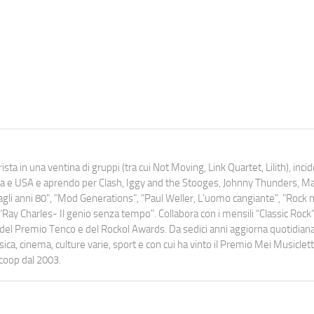
ista in una ventina di gruppi (tra cui Not Moving, Link Quartet, Lilith), inc
uropa e USA e aprendo per Clash, Iggy and the Stooges, Johnny Thunders, 
o dagli anni 80", "Mod Generations", "Paul Weller, L’uomo cangiante", "Rock n
Ray Charles- Il genio senza tempo". Collabora con i mensili “Classic Rock”,
urati del Premio Tenco e del Rockol Awards. Da sedici anni aggiorna quotidia
a, cinema, culture varie, sport e con cui ha vinto il Premio Mei Musiclett
ocoop dal 2003.