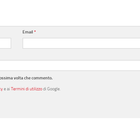
Email
*
prossima volta che commento.
cy
e ai
Termini di utilizzo
di Google.