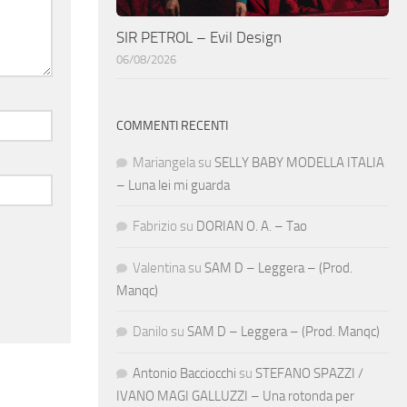
SIR PETROL – Evil Design
06/08/2026
COMMENTI RECENTI
Mariangela
su
SELLY BABY MODELLA ITALIA
– Luna lei mi guarda
Fabrizio
su
DORIAN O. A. – Tao
Valentina
su
SAM D – Leggera – (Prod.
Manqc)
Danilo
su
SAM D – Leggera – (Prod. Manqc)
Antonio Bacciocchi
su
STEFANO SPAZZI /
IVANO MAGI GALLUZZI – Una rotonda per