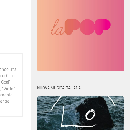
idendo una
Manu Chao
 Goal",
NUOVA MUSICA ITALIANA
 "Vinile"
namente il
er del