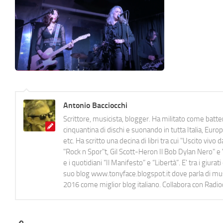
Antonio Bacciocchi
Scrittore, musicista, blogger. Ha militato come batter
cinquantina di dischi e suonando in tutta Italia, E
etc. Ha scritto una decina di libri tra cui "Uscito viv
"Rock n Spor"t, Gil Scott-Heron Il Bob Dylan Nero" e "
e i quotidiani “Il Manifesto” e “Libertà”. E' tra i gi
suo blog www.tonyface.blogspot.it dove parla di music
2016 come miglior blog italiano. Collabora con Radi