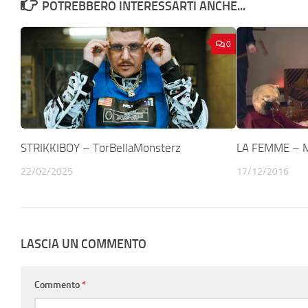
POTREBBERO INTERESSARTI ANCHE...
0
STRIKKIBOY – TorBellaMonsterz
LA FEMME – 
22/02/2025
17/12/2016
LASCIA UN COMMENTO
Commento
*