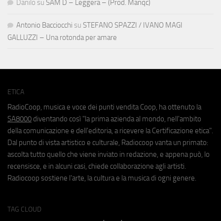
Danilo
su
SAM D – Leggera – (Prod. Manqc)
Antonio Bacciocchi
su
STEFANO SPAZZI / IVANO MAGI
GALLUZZI – Una rotonda per amare
ETICA
RadioCoop, musica e voce dei punti vendita Coop, ha ottenuto la
SA8000
diventando così "la prima azienda al mondo, nell'ambito
della comunicazione e dell'editoria, a ricevere la Certificazione etica".
Dal punto di vista artistico e culturale, Radiocoop vanta un primato:
ascolta tutto quello che viene inviato in redazione, e appena può, lo
recensisce, e in alcuni casi, chiede collaborazione agli artisti.
Radiocoop sostiene l'arte, la cultura e la musica di ogni genere.
TAG CLOUD