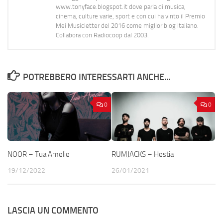
www.tonyface.blogspot.it dove parla di musica,
cinema, culture varie, sport e con cui ha vinto il Premio
Mei Musicletter del 2016 come miglior blog italiano.
Collabora con Radiocoop dal 2003.
POTREBBERO INTERESSARTI ANCHE...
0
0
NOOR – Tua Amelie
RUMJACKS – Hestia
19/12/2022
26/01/2021
LASCIA UN COMMENTO