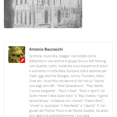
Antonio Bacciocchi
Scrittore, musicista, blogger. Ha militato come
batterista in una ventina di gruppi (tra cui Not Moving,
Link Quartet, Lilith), incidendo una cinquantina di dischi
e suonando in tutta Italia, Europa e USA e aprendo per
Clash, Iggy and the Stooges, Johnny Thunders, Manu
Chao etc. Ha scritto una decina di libri tra cui "Uscito
vivo dagli anni 80", "Mod Generations", "Paul Weller,
L’uomo cangiante", "Rock n Goal", "Rock n Spor"t, Gil
Scott-Heron Il Bob Dylan Nero" e "Ray Charles- Il genio
senza tempo". Collabora con i mensili “Classic Rock”,
"Vinile" e i quotidiani “Il Manifesto” e “Libertà”. E' tra i
giurati del Premio Tenco e del Rockol Awards. Da sedici
anni aggiorna quotidianamente il suo blog