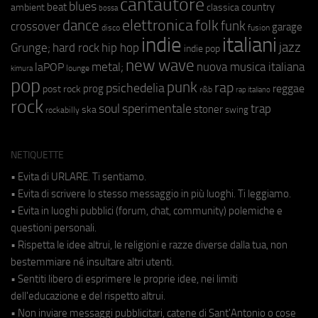
cantautore
blues
beat
country
ambient
classica
bossa
elettronica
dance
folk
funk
crossover
garage
fusion
disco
indie
italiani
jazz
hip hop
Grunge;
hard rock
indie pop
new wave
metal;
nuova musica italiana
laPOP
lounge
kimura
pop
punk
rap
psichedelia
reggae
prog
post rock
r&b
rap italiano
rock
soul
sperimentale
trap
stoner
ska
swing
rockabilly
NETIQUETTE
• Evita di URLARE. Ti sentiamo.
• Evita di scrivere lo stesso messaggio in più luoghi. Ti leggiamo.
• Evita in luoghi pubblici (forum, chat, community) polemiche e
questioni personali.
• Rispetta le idee altrui, le religioni e razze diverse dalla tua, non
bestemmiare né insultare altri utenti.
• Sentiti libero di esprimere le proprie idee, nei limiti
dell'educazione e del rispetto altrui.
• Non inviare messaggi pubblicitari, catene di Sant'Antonio o cose