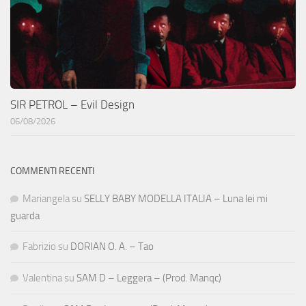
SIR PETROL – Evil Design
06/08/2026
COMMENTI RECENTI
Mariangela
su
SELLY BABY MODELLA ITALIA – Luna lei mi
guarda
Fabrizio
su
DORIAN O. A. – Tao
Valentina
su
SAM D – Leggera – (Prod. Manqc)