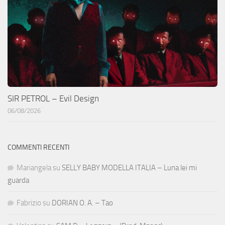
SIR PETROL – Evil Design
06/08/2026
COMMENTI RECENTI
Mariangela
su
SELLY BABY MODELLA ITALIA – Luna lei mi
guarda
Fabrizio
su
DORIAN O. A. – Tao