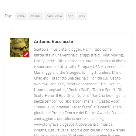
Tag:
indie
italiani
new wave
pop
rock
Antonio Bacciocchi
Scrittore, musicista, blogger. Ha militato come
batterista in una ventina di gruppi (tra cui Not Moving,
Link Quartet, Lilith), incidendo una cinquantina di dischi
e suonando in tutta Italia, Europa e USA e aprendo per
Clash, Iggy and the Stooges, Johnny Thunders, Manu
Chao etc. Ha scritto una decina di libri tra cui "Uscito
vivo dagli anni 80", "Mod Generations", "Paul Weller,
L’uomo cangiante", "Rock n Goal", "Rock n Spor"t, Gil
Scott-Heron Il Bob Dylan Nero" e "Ray Charles- Il genio
senza tempo". Collabora con i mensili “Classic Rock”,
"Vinile" e i quotidiani “Il Manifesto” e “Libertà”. E' tra i
giurati del Premio Tenco e del Rockol Awards. Da sedici
anni aggiorna quotidianamente il suo blog
www.tonyface.blogspot.it dove parla di musica,
cinema, culture varie, sport e con cui ha vinto il Premio
Mei Musicletter del 2016 come miglior blog italiano.