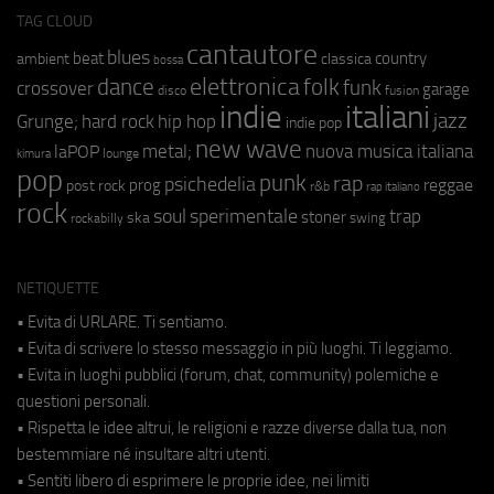
TAG CLOUD
cantautore
blues
beat
country
ambient
classica
bossa
elettronica
dance
folk
funk
crossover
garage
fusion
disco
indie
italiani
jazz
hip hop
Grunge;
hard rock
indie pop
new wave
metal;
nuova musica italiana
laPOP
lounge
kimura
pop
punk
rap
psichedelia
reggae
prog
post rock
r&b
rap italiano
rock
soul
sperimentale
trap
stoner
ska
swing
rockabilly
NETIQUETTE
• Evita di URLARE. Ti sentiamo.
• Evita di scrivere lo stesso messaggio in più luoghi. Ti leggiamo.
• Evita in luoghi pubblici (forum, chat, community) polemiche e
questioni personali.
• Rispetta le idee altrui, le religioni e razze diverse dalla tua, non
bestemmiare né insultare altri utenti.
• Sentiti libero di esprimere le proprie idee, nei limiti