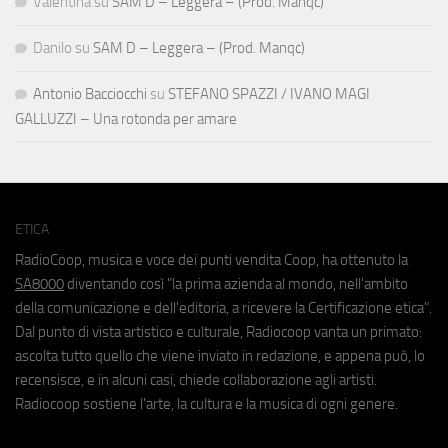
Valentina
su
SAM D – Leggera – (Prod. Manqc)
Danilo
su
SAM D – Leggera – (Prod. Manqc)
Antonio Bacciocchi
su
STEFANO SPAZZI / IVANO MAGI
GALLUZZI – Una rotonda per amare
ETICA
RadioCoop, musica e voce dei punti vendita Coop, ha ottenuto la
SA8000
diventando così "la prima azienda al mondo, nell'ambito
della comunicazione e dell'editoria, a ricevere la Certificazione etica".
Dal punto di vista artistico e culturale, Radiocoop vanta un primato:
ascolta tutto quello che viene inviato in redazione, e appena può, lo
recensisce, e in alcuni casi, chiede collaborazione agli artisti.
Radiocoop sostiene l'arte, la cultura e la musica di ogni genere.