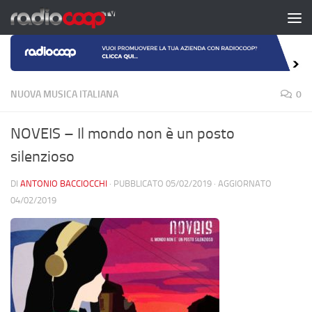
Salta al contenuto
NUOVA MUSICA ITALIANA
0
NOVEIS – Il mondo non è un posto
silenzioso
DI
ANTONIO BACCIOCCHI
· PUBBLICATO
05/02/2019
· AGGIORNATO
04/02/2019