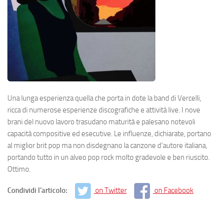
Una lunga esperienza quella che porta in dote la band di Vercelli,
ricca di numerose esperienze discografiche e attività live. I nove
brani del nuovo lavoro trasudano maturità e palesano notevoli
capacità compositive ed esecutive. Le influenze, dichiarate, portano
al miglior brit pop ma non disdegnano la canzone d’autore italiana,
portando tutto in un alveo pop rock molto gradevole e ben riuscito.
Ottimo.
Condividi l'articolo:
on Twitter
on Facebook