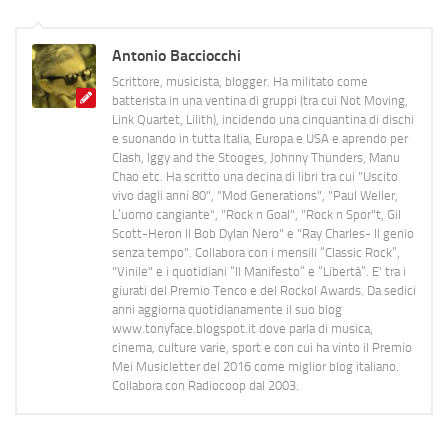
Antonio Bacciocchi
Scrittore, musicista, blogger. Ha militato come
batterista in una ventina di gruppi (tra cui Not Moving,
Link Quartet, Lilith), incidendo una cinquantina di dischi
e suonando in tutta Italia, Europa e USA e aprendo per
Clash, Iggy and the Stooges, Johnny Thunders, Manu
Chao etc. Ha scritto una decina di libri tra cui "Uscito
vivo dagli anni 80", "Mod Generations", "Paul Weller,
L’uomo cangiante", "Rock n Goal", "Rock n Spor"t, Gil
Scott-Heron Il Bob Dylan Nero" e "Ray Charles- Il genio
senza tempo". Collabora con i mensili “Classic Rock”,
"Vinile" e i quotidiani “Il Manifesto” e “Libertà”. E' tra i
giurati del Premio Tenco e del Rockol Awards. Da sedici
anni aggiorna quotidianamente il suo blog
www.tonyface.blogspot.it dove parla di musica,
cinema, culture varie, sport e con cui ha vinto il Premio
Mei Musicletter del 2016 come miglior blog italiano.
Collabora con Radiocoop dal 2003.