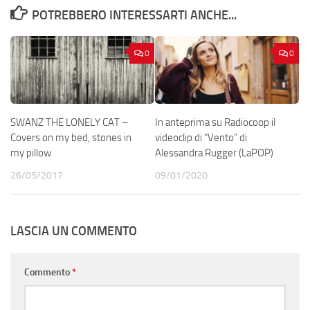
POTREBBERO INTERESSARTI ANCHE...
0
0
SWANZ THE LONELY CAT –
In anteprima su Radiocoop il
Covers on my bed, stones in
videoclip di “Vento” di
my pillow
Alessandra Rugger (LaPOP)
26/05/2017
09/01/2020
LASCIA UN COMMENTO
Commento
*