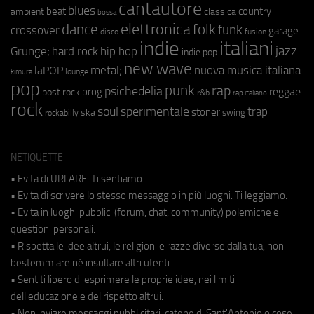
cantautore
blues
beat
country
ambient
classica
bossa
elettronica
dance
folk
funk
crossover
garage
fusion
disco
indie
italiani
jazz
hip hop
Grunge;
hard rock
indie pop
new wave
metal;
nuova musica italiana
laPOP
lounge
kimura
pop
punk
rap
psichedelia
reggae
prog
post rock
r&b
rap italiano
rock
soul
sperimentale
trap
stoner
ska
swing
rockabilly
NETIQUETTE
• Evita di URLARE. Ti sentiamo.
• Evita di scrivere lo stesso messaggio in più luoghi. Ti leggiamo.
• Evita in luoghi pubblici (forum, chat, community) polemiche e
questioni personali.
• Rispetta le idee altrui, le religioni e razze diverse dalla tua, non
bestemmiare né insultare altri utenti.
• Sentiti libero di esprimere le proprie idee, nei limiti
dell'educazione e del rispetto altrui.
• Non inviare messaggi pubblicitari, catene di Sant'Antonio o cose