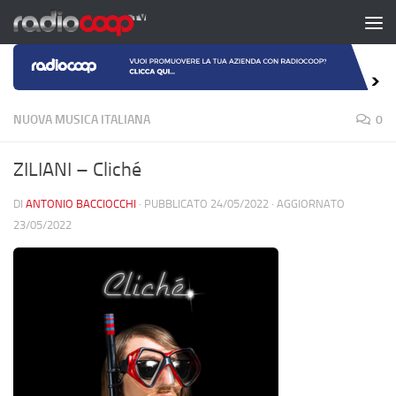
Salta al contenuto
NUOVA MUSICA ITALIANA
0
ZILIANI – Cliché
DI
ANTONIO BACCIOCCHI
· PUBBLICATO
24/05/2022
· AGGIORNATO
23/05/2022