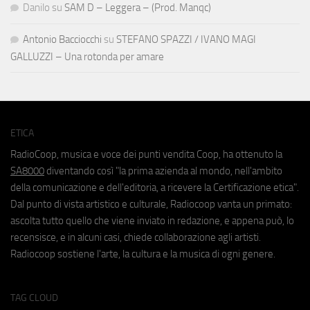
Danilo
su
SAM D – Leggera – (Prod. Manqc)
Antonio Bacciocchi
su
STEFANO SPAZZI / IVANO MAGI
GALLUZZI – Una rotonda per amare
ETICA
RadioCoop, musica e voce dei punti vendita Coop, ha ottenuto la
SA8000
diventando così "la prima azienda al mondo, nell'ambito
della comunicazione e dell'editoria, a ricevere la Certificazione etica".
Dal punto di vista artistico e culturale, Radiocoop vanta un primato:
ascolta tutto quello che viene inviato in redazione, e appena può, lo
recensisce, e in alcuni casi, chiede collaborazione agli artisti.
Radiocoop sostiene l'arte, la cultura e la musica di ogni genere.
TAG CLOUD