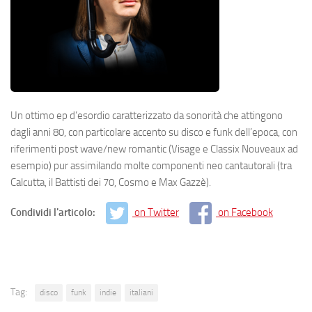
Un ottimo ep d’esordio caratterizzato da sonorità che attingono
dagli anni 80, con particolare accento su disco e funk dell’epoca, con
riferimenti post wave/new romantic (Visage e Classix Nouveaux ad
esempio) pur assimilando molte componenti neo cantautorali (tra
Calcutta, il Battisti dei 70, Cosmo e Max Gazzè).
Condividi l'articolo:
on Twitter
on Facebook
Tag:
disco
funk
indie
italiani