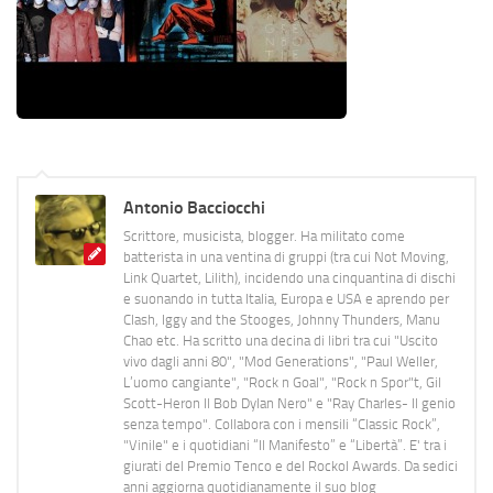
Antonio Bacciocchi
Scrittore, musicista, blogger. Ha militato come
batterista in una ventina di gruppi (tra cui Not Moving,
Link Quartet, Lilith), incidendo una cinquantina di dischi
e suonando in tutta Italia, Europa e USA e aprendo per
Clash, Iggy and the Stooges, Johnny Thunders, Manu
Chao etc. Ha scritto una decina di libri tra cui "Uscito
vivo dagli anni 80", "Mod Generations", "Paul Weller,
L’uomo cangiante", "Rock n Goal", "Rock n Spor"t, Gil
Scott-Heron Il Bob Dylan Nero" e "Ray Charles- Il genio
senza tempo". Collabora con i mensili “Classic Rock”,
"Vinile" e i quotidiani “Il Manifesto” e “Libertà”. E' tra i
giurati del Premio Tenco e del Rockol Awards. Da sedici
anni aggiorna quotidianamente il suo blog