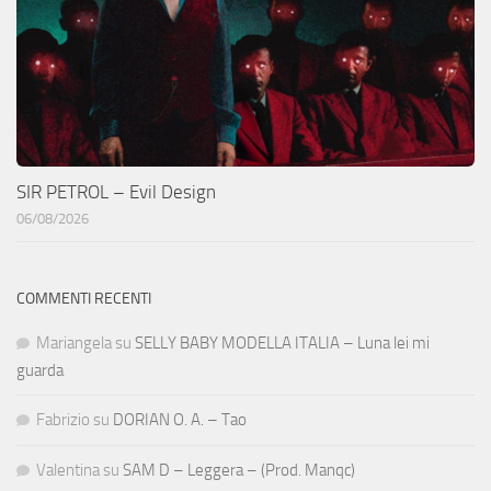
SIR PETROL – Evil Design
06/08/2026
COMMENTI RECENTI
Mariangela
su
SELLY BABY MODELLA ITALIA – Luna lei mi
guarda
Fabrizio
su
DORIAN O. A. – Tao
Valentina
su
SAM D – Leggera – (Prod. Manqc)