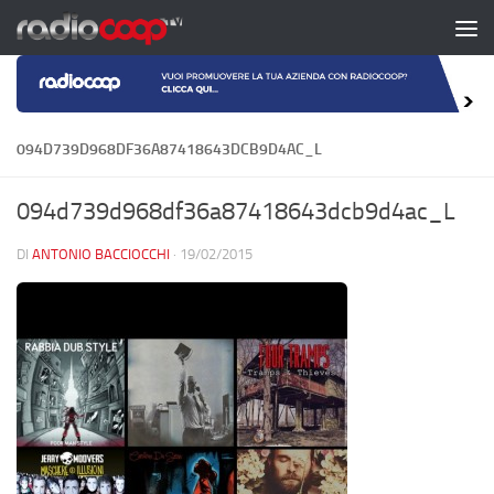
Salta al contenuto
094D739D968DF36A87418643DCB9D4AC_L
094d739d968df36a87418643dcb9d4ac_L
DI
ANTONIO BACCIOCCHI
·
19/02/2015