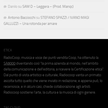
Danilo
su
SAM D – Leggera – (Prod. Manqc)
Antonio Bacciocchi
su
STEFANO SPAZZI / IVANO MAGI
GALLUZZI – Una rotonda per amare
ETICA
RadioCoop, musica e voce dei punti vendita Coop, ha ottenuto la
SA8000
diventando così "la prima azienda al mondo, nell'ambito
della comunicazione e dell'editoria, a ricevere la Certificazione etica".
Dal punto di vista artistico e culturale, Radiocoop vanta un primato:
ascolta tutto quello che viene inviato in redazione, e appena può, lo
recensisce, e in alcuni casi, chiede collaborazione agli artisti.
Radiocoop sostiene l'arte, la cultura e la musica di ogni genere.
TAG CLOUD