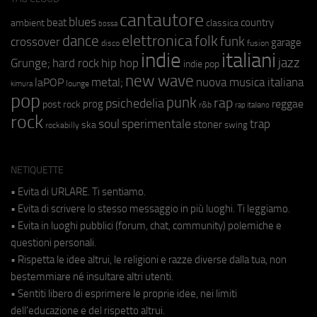
cantautore
blues
beat
country
ambient
classica
bossa
elettronica
dance
folk
funk
crossover
garage
fusion
disco
indie
italiani
jazz
hip hop
Grunge;
hard rock
indie pop
new wave
metal;
nuova musica italiana
laPOP
lounge
kimura
pop
punk
rap
psichedelia
reggae
prog
post rock
r&b
rap italiano
rock
soul
sperimentale
trap
stoner
ska
swing
rockabilly
NETIQUETTE
• Evita di URLARE. Ti sentiamo.
• Evita di scrivere lo stesso messaggio in più luoghi. Ti leggiamo.
• Evita in luoghi pubblici (forum, chat, community) polemiche e
questioni personali.
• Rispetta le idee altrui, le religioni e razze diverse dalla tua, non
bestemmiare né insultare altri utenti.
• Sentiti libero di esprimere le proprie idee, nei limiti
dell'educazione e del rispetto altrui.