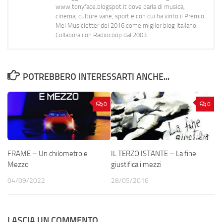
www.tonyface.blogspot.it dove parla di musica,
cinema, culture varie, sport e con cui ha vinto il Premio
Mei Musicletter del 2016 come miglior blog italiano.
Collabora con Radiocoop dal 2003.
POTREBBERO INTERESSARTI ANCHE...
0
0
FRAME – Un chilometro e
IL TERZO ISTANTE – La fine
Mezzo
giustifica i mezzi
04/09/2022
28/05/2016
LASCIA UN COMMENTO