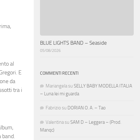
rima,
BLUE LIGHTS BAND – Seaside
05/08/2026
ento al
Gregori. E
COMMENTI RECENTI
ione da
Mariangela
su
SELLY BABY MODELLA ITALIA
otti tra i
– Luna lei mi guarda
Fabrizio
su
DORIAN O. A. – Tao
Valentina
su
SAM D – Leggera – (Prod.
album,
Manqc)
a band.