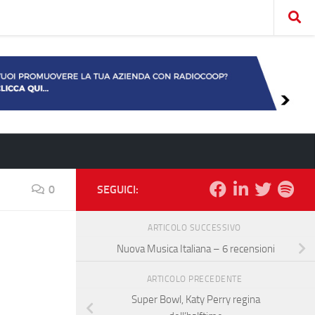
0
SEGUICI:
ARTICOLO SUCCESSIVO
Nuova Musica Italiana – 6 recensioni
ARTICOLO PRECEDENTE
Super Bowl, Katy Perry regina