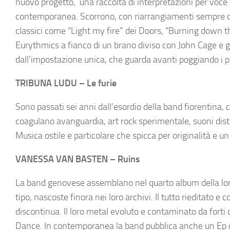
nuovo progetto, una raccolta di interpretazioni per voce e
contemporanea. Scorrono, con riarrangiamenti sempre orig
classici come “Light my fire” dei Doors, “Burning down 
Eurythmics a fianco di un brano diviso con John Cage e g
dall’impostazione unica, che guarda avanti poggiando i pi
TRIBUNA LUDU – Le furie
Sono passati sei anni dall’esordio della band fiorentina, 
coagulano avanguardia, art rock sperimentale, suoni distor
Musica ostile e particolare che spicca per originalità e u
VANESSA VAN BASTEN – Ruins
La band genovese assemblano nel quarto album della loro 
tipo, nascoste finora nei loro archivi. Il tutto rieditato 
discontinua. Il loro metal evoluto e contaminato da forti 
Dance. In contemporanea la band pubblica anche un Ep co