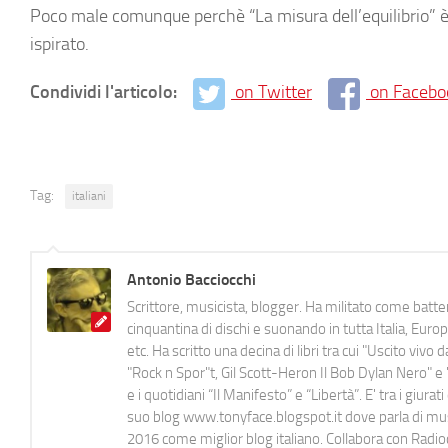
Poco male comunque perchè “La misura dell’equilibrio” è 
ispirato.
Condividi l'articolo:
on Twitter
on Facebo
Tag:
italiani
Antonio Bacciocchi
Scrittore, musicista, blogger. Ha militato come batter
cinquantina di dischi e suonando in tutta Italia, E
etc. Ha scritto una decina di libri tra cui "Uscito viv
"Rock n Spor"t, Gil Scott-Heron Il Bob Dylan Nero" e "
e i quotidiani “Il Manifesto” e “Libertà”. E' tra i gi
suo blog www.tonyface.blogspot.it dove parla di music
2016 come miglior blog italiano. Collabora con Radi