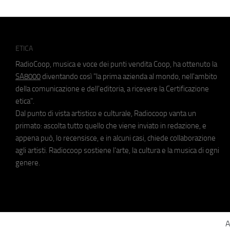
ETICA
RadioCoop, musica e voce dei punti vendita Coop, ha ottenuto la
SA8000
diventando così "la prima azienda al mondo, nell'ambito
della comunicazione e dell'editoria, a ricevere la Certificazione
etica".
Dal punto di vista artistico e culturale, Radiocoop vanta un
primato: ascolta tutto quello che viene inviato in redazione, e
appena può, lo recensisce, e in alcuni casi, chiede collaborazione
agli artisti. Radiocoop sostiene l'arte, la cultura e la musica di ogni
genere.
A