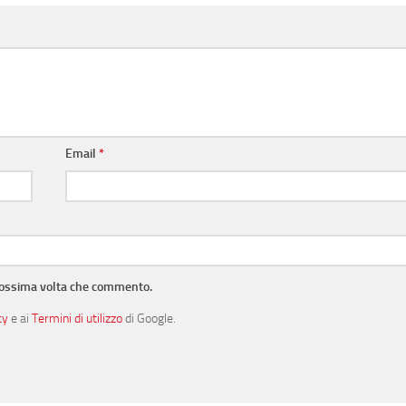
Email
*
prossima volta che commento.
cy
e ai
Termini di utilizzo
di Google.