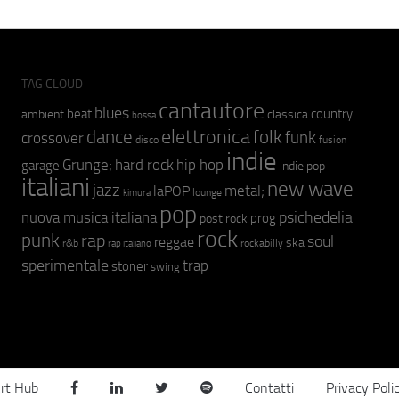
TAG CLOUD
cantautore
blues
beat
country
ambient
classica
bossa
elettronica
dance
folk
funk
crossover
fusion
disco
indie
hip hop
Grunge;
hard rock
garage
indie pop
italiani
new wave
jazz
metal;
laPOP
lounge
kimura
pop
psichedelia
nuova musica italiana
prog
post rock
rock
punk
rap
soul
reggae
ska
r&b
rockabilly
rap italiano
sperimentale
trap
stoner
swing
rt Hub
Contatti
Privacy Poli