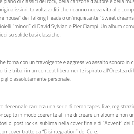
 piano di classici del rock, della canzone d’autore e della mu
inalissimi, talvolta arditi che ridanno nuova vita alle compo
the house” dei Talking Heads o un’inquietante “Sweet dreams”
ioielli “minori” di David Sylvian e Pier Ciampi. Un album co
edi su solide basi classiche.
che torna con un travolgente e aggressivo assalto sonoro in cu
ti e tribali in un concept liberamente ispirato all’Orestea di 
n piglio assolutamente personale.
decennale carriera una serie di demo tapes, live, registrazio
e concepito in modo coerente al fine di creare un album e non u
dosi di post rock si sublima nella cover finale di “Advent” dei
n cover tratte da “Disintegration” dei Cure.