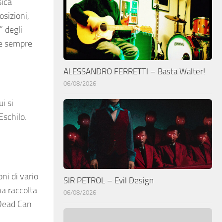
sica
sizioni,
 degli
me sempre
ALESSANDRO FERRETTI – Basta Walter!
06/08/2026
i si
Eschilo.
ni di vario
SIR PETROL – Evil Design
na raccolta
06/08/2026
 Dead Can