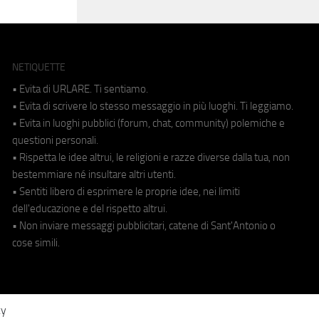
NETIQUETTE
• Evita di URLARE. Ti sentiamo.
• Evita di scrivere lo stesso messaggio in più luoghi. Ti leggiamo.
• Evita in luoghi pubblici (forum, chat, community) polemiche e
questioni personali.
• Rispetta le idee altrui, le religioni e razze diverse dalla tua, non
bestemmiare né insultare altri utenti.
• Sentiti libero di esprimere le proprie idee, nei limiti
dell'educazione e del rispetto altrui.
• Non inviare messaggi pubblicitari, catene di Sant'Antonio o
cose simili.
cy