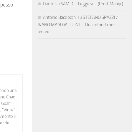
Danilo
su
SAM D – Leggera – (Prod. Manqc)
spesso
Antonio Bacciocchi
su
STEFANO SPAZZI /
IVANO MAGI GALLUZZI – Una rotonda per
amare
idendo una
Manu Chao
 Goal",
 "Vinile"
namente il
er del