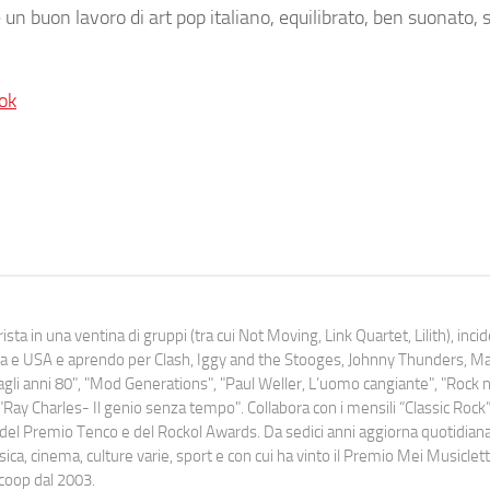
un buon lavoro di art pop italiano, equilibrato, ben suonato, 
ok
ista in una ventina di gruppi (tra cui Not Moving, Link Quartet, Lilith), inc
uropa e USA e aprendo per Clash, Iggy and the Stooges, Johnny Thunders, 
o dagli anni 80", "Mod Generations", "Paul Weller, L’uomo cangiante", "Rock n
Ray Charles- Il genio senza tempo". Collabora con i mensili “Classic Rock”,
urati del Premio Tenco e del Rockol Awards. Da sedici anni aggiorna quotidia
a, cinema, culture varie, sport e con cui ha vinto il Premio Mei Musiclett
ocoop dal 2003.