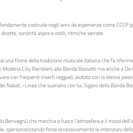
e fondamente costruite negli anni da esperienze come CCCP p
rette, sonorità aspre e ostili, ritmiche serrate.
ai una filone della tradizione musicale italiana che fa riferim
, ai Modena City Ramblers alla Banda Bassotti ma anche a De 
vare con frequenti inserti reggae), aiutato con la stessa pass
ei Nabat, i Linea che suonano con lui, Sigaro della Banda Bass
aolo Benvegnù che marchia a fuoco l’atmosfera e il mood dell’
ile, spersonalizzando forse eccessivamente le intenzioni dell