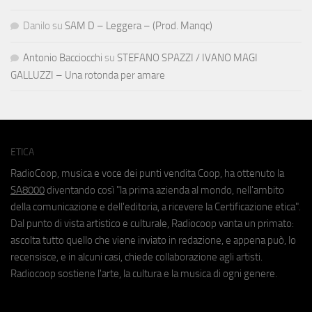
Danilo
su
SAM D – Leggera – (Prod. Manqc)
Antonio Bacciocchi
su
STEFANO SPAZZI / IVANO MAGI
GALLUZZI – Una rotonda per amare
ETICA
RadioCoop, musica e voce dei punti vendita Coop, ha ottenuto la
SA8000
diventando così "la prima azienda al mondo, nell'ambito
della comunicazione e dell'editoria, a ricevere la Certificazione etica".
Dal punto di vista artistico e culturale, Radiocoop vanta un primato:
ascolta tutto quello che viene inviato in redazione, e appena può, lo
recensisce, e in alcuni casi, chiede collaborazione agli artisti.
Radiocoop sostiene l'arte, la cultura e la musica di ogni genere.