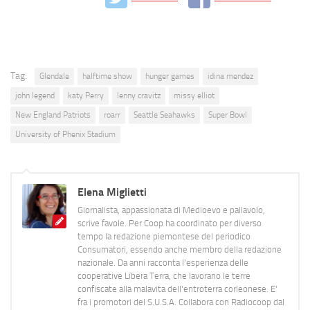
Tag:
Glendale
halftime show
hunger games
idina mendez
john legend
katy Perry
lenny cravitz
missy elliot
New England Patriots
roarr
Seattle Seahawks
Super Bowl
University of Phenix Stadium
Elena Miglietti
Giornalista, appassionata di Medioevo e pallavolo,
scrive favole. Per Coop ha coordinato per diverso
tempo la redazione piemontese del periodico
Consumatori, essendo anche membro della redazione
nazionale. Da anni racconta l'esperienza delle
cooperative Libera Terra, che lavorano le terre
confiscate alla malavita dell'entroterra corleonese. E'
fra i promotori del S.U.S.A. Collabora con Radiocoop dal