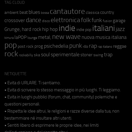
TAG CLOUD
cantautore
blues
beat
country
ambient
classica
bossa
elettronica
dance
folk
funk
crossover
garage
fusion
disco
indie
italiani
jazz
hip hop
Grunge;
hard rock
indie pop
new wave
metal;
nuova musica italiana
laPOP
lounge
kimura
pop
punk
rap
psichedelia
reggae
prog
post rock
r&b
rap italiano
rock
soul
sperimentale
trap
stoner
ska
swing
rockabilly
NETIQUETTE
• Evita di URLARE. Ti sentiamo.
• Evita di scrivere lo stesso messaggio in più luoghi. Ti leggiamo.
• Evita in luoghi pubblici (forum, chat, community) polemiche e
questioni personali.
• Rispetta le idee altrui, le religioni e razze diverse dalla tua, non
bestemmiare né insultare altri utenti.
• Sentiti libero di esprimere le proprie idee, nei limiti