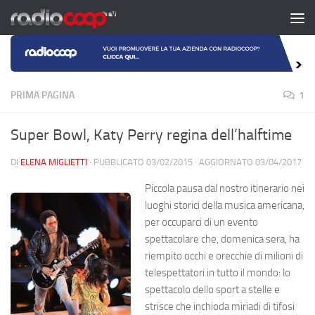
Salta al contenuto
PRIMA PAGINA
1
Super Bowl, Katy Perry regina dell’halftime
DI
ELENA MIGLIETTI
· PUBBLICATO
03/02/2015
· AGGIORNATO
03/04/2017
Piccola pausa dal nostro itinerario nei
luoghi storici della musica americana,
per occuparci di un evento
spettacolare che, domenica sera, ha
riempito occhi e orecchie di milioni di
telespettatori in tutto il mondo: lo
spettacolo dello sport a stelle e
strisce che inchioda miriadi di tifosi