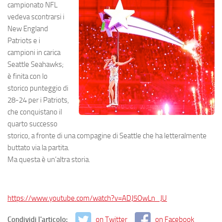
campionato NFL
vedeva scontrarsi i
New England
Patriots e i
campioni in carica
Seattle Seahawks;
è finita con lo
storico punteggio di
28-24 per i Patriots,
che conquistano il
quarto successo
storico, a fronte di una compagine di Seattle che ha letteralmente
buttato via la partita.
Ma questa è un’altra storia.
https://www.youtube.com/watch?v=ADJ5OwLn_JU
Condividi l'articolo:
on Twitter
on Facebook