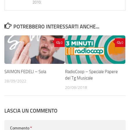
2010.
POTREBBERO INTERESSARTI ANCHE...
0
0
SAIMON FEDELI – Sola
RadioCoop – Speciale Papere
del Tg Musicale
28/09/2022
20/08/2018
LASCIA UN COMMENTO
Commento
*