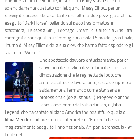
Phenix Stadium di Glendale, in Arizona,
Lenny Kravitz
che ha
splendidamente duettato con lei, quindi
Missy Elliott
, per un
medley
di successi della cantante che, oltre ai due pezzi già citati, ha
eseguito “Dark Horse”, ballando sul palco trasformatosi in
scacchiera, “I Kisses a Girl”, “Teenage Dream” e “California Girls”, fra
coreografie con squali in un’immaginaria isola. Prima del gran finale,
il turno di Missy Elliot e della sua crew che hanno fatto esplodere gli
spalti con “Work it”.
Uno spettacolo davvero entusiasmante, per chi
scrive uno dei migliori degli ultimi dieci anni, a
dimostrazione che la reginetta del pop, che
ammicca al rock e lavora tanto, si sta sempre più
saldamente affermando come star seria e
professionale (de gustibus…). Pregevole anche
l’esibizione, prima del calcio d’inizio, di
John
Legend
, che ha cantato al piano America the beautiful e quella di
Idina Mendez
, indimenticabile interprete di “Frozen” che ha
magistralmente eseguito l’inno nazionale.
Ah, per la cronaca, la 49ª
finale del