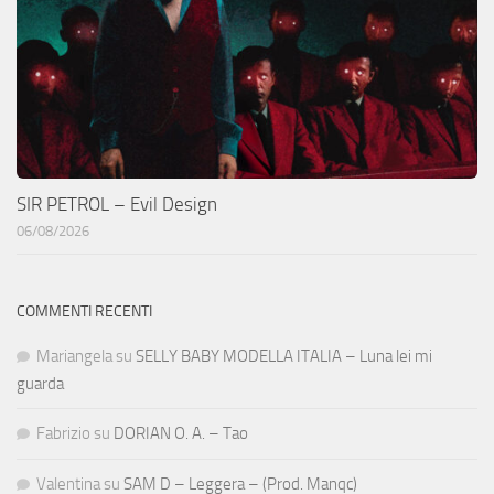
SIR PETROL – Evil Design
06/08/2026
COMMENTI RECENTI
Mariangela
su
SELLY BABY MODELLA ITALIA – Luna lei mi
guarda
Fabrizio
su
DORIAN O. A. – Tao
Valentina
su
SAM D – Leggera – (Prod. Manqc)