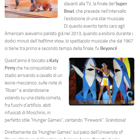
davanti alla TV, la finale del
Super
Bowl
, che prevede nell’intervallo
l’esibizione di una star musicale.
Di questo evento tanto caro agli
Americani avevamo parlato già nel 2013, quando a esibirsi durante i
dodici minuti dell’
halftime show
, lo spettacolo musicale che dal 1967
si tiene tra primo e secondo tempo della finale, fu
Beyoncé
.
Quest’anno è toccato a
Katy
Perry
che ha conquistato lo
stadio arrivando a cavallo di un
leone meccanico, sulle note di
“Roarr” e andandosene
volando su una stella cometa,
fra fuochi d’artificio, abiti
infuocati di Moschino, in
perfetto stile “Hunger Games”, cantando “Firework”. Grandiosa!
Direttamente da “Hungher Games” sul palco dell’University of