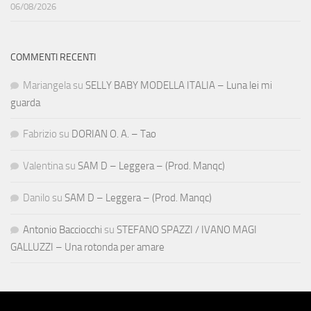
06/08/2026
COMMENTI RECENTI
Mariangela
su
SELLY BABY MODELLA ITALIA – Luna lei mi
guarda
Fabrizio
su
DORIAN O. A. – Tao
Valentina
su
SAM D – Leggera – (Prod. Manqc)
Danilo
su
SAM D – Leggera – (Prod. Manqc)
Antonio Bacciocchi
su
STEFANO SPAZZI / IVANO MAGI
GALLUZZI – Una rotonda per amare