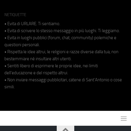
NETIQUETTE
• Evita di URLARE. Ti sentiamo.
• Evita di scrivere lo stesso messaggio in più luoghi. Ti leggiamo.
• Evita in luoghi pubblici (forum, chat, community) polemiche e
questioni personali.
• Rispetta le idee altrui, le religioni e razze diverse dalla tua, non
bestemmiare né insultare altri utenti.
• Sentiti libero di esprimere le proprie idee, nei limiti
dell'educazione e del rispetto altrui.
• Non inviare messaggi pubblicitari, catene di Sant'Antonio o cose
simili.