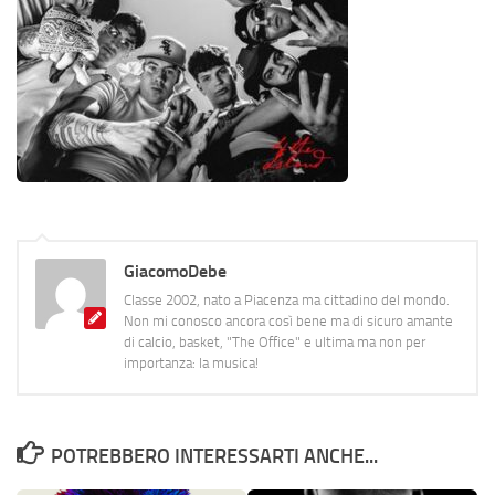
GiacomoDebe
Classe 2002, nato a Piacenza ma cittadino del mondo.
Non mi conosco ancora così bene ma di sicuro amante
di calcio, basket, "The Office" e ultima ma non per
importanza: la musica!
POTREBBERO INTERESSARTI ANCHE...