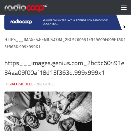
Salta al contenuto
HTTPS___IMAGES.GENIUS.COM_2BC5C60491E34AA09F00AF18D1
3F363D.999X999X1
https___images.genius.com_2bc5c60491e
34aa09f00af18d13f363d.999x999x1
DI
GIACOMODEBE
·
20/06/2023