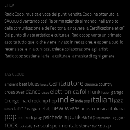
ETICA
RadioCoop, musica e voce dei punti vendita Coop, ha ottenuto la
SA8000
diventando così "la prima azienda al mondo, nell'ambito
della comunicazione e dell'editoria, a ricevere la Certificazione etica".
Dal punto di vista artistico e culturale, Radiocoop vanta un primato:
ascolta tutto quello che viene inviato in redazione, e appena può, lo
recensisce, e in alcuni casi, chiede collaborazione agli artisti.
Radiocoop sostiene l'arte, la cultura e la musica di ogni genere.
TAG CLOUD
cantautore
blues
beat
country
ambient
classica
bossa
elettronica
dance
folk
funk
crossover
garage
fusion
disco
indie
italiani
jazz
hip hop
Grunge;
hard rock
indie pop
new wave
metal;
nuova musica italiana
laPOP
lounge
kimura
pop
punk
rap
psichedelia
reggae
prog
post rock
r&b
rap italiano
rock
soul
sperimentale
trap
stoner
ska
swing
rockabilly