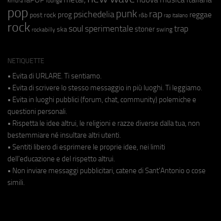
lounge
kimura
pop
punk
rap
psichedelia
reggae
prog
post rock
r&b
rap italiano
rock
soul
sperimentale
trap
stoner
ska
swing
rockabilly
NETIQUETTE
• Evita di URLARE. Ti sentiamo.
• Evita di scrivere lo stesso messaggio in più luoghi. Ti leggiamo.
• Evita in luoghi pubblici (forum, chat, community) polemiche e
questioni personali.
• Rispetta le idee altrui, le religioni e razze diverse dalla tua, non
bestemmiare né insultare altri utenti.
• Sentiti libero di esprimere le proprie idee, nei limiti
dell'educazione e del rispetto altrui.
• Non inviare messaggi pubblicitari, catene di Sant'Antonio o cose
simili.