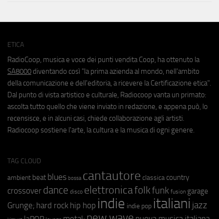
ETICA
RadioCoop, musica e voce dei punti vendita Coop, ha ottenuto la
SA8000
diventando così "la prima azienda al mondo, nell'ambito
della comunicazione e dell'editoria, a ricevere la Certificazione etica".
Dal punto di vista artistico e culturale, Radiocoop vanta un primato:
ascolta tutto quello che viene inviato in redazione, e appena può, lo
recensisce, e in alcuni casi, chiede collaborazione agli artisti.
Radiocoop sostiene l'arte, la cultura e la musica di ogni genere.
TAG CLOUD
cantautore
blues
beat
country
ambient
classica
bossa
elettronica
dance
folk
funk
crossover
garage
fusion
disco
indie
italiani
jazz
hip hop
Grunge;
hard rock
indie pop
new wave
metal;
nuova musica italiana
laPOP