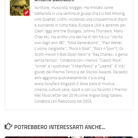
Scrittore, musicista, blogger. Ha militato come
batterista in una ventina di gruppi (tra cui Not Moving,
Link Quartet, Lilith), incidendo una cinquantina di dischi
e suonando in tutta Italia, Europa e USA e aprendo per
Clash, Iggy and the Stooges, Johnny Thunders, Manu
Chao etc. Ha scritto una decina di libri tra cui "Uscito
vivo dagli anni 80", "Mod Generations", "Paul Weller,
L’uomo cangiante", "Rock n Goal", "Rock n Spor"t, Gil
Scott-Heron Il Bob Dylan Nero" e "Ray Charles- Il genio
senza tempo". Collabora con i mensili “Classic Rock”,
"Vinile" e i quotidiani “Il Manifesto” e “Libertà”. E' tra i
giurati del Premio Tenco e del Rockol Awards. Da sedici
anni aggiorna quotidianamente il suo blog
www.tonyface.blogspot.it dove parla di musica,
cinema, culture varie, sport e con cui ha vinto il Premio
Mei Musicletter del 2016 come miglior blog italiano.
Collabora con Radiocoop dal 2003.
POTREBBERO INTERESSARTI ANCHE...