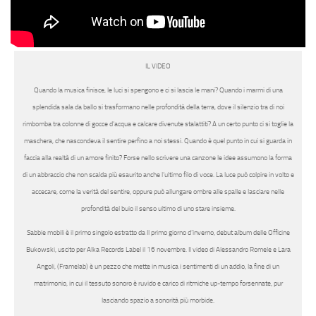
IL VIDEO
Quando la musica finisce, le luci si spengono e ci si lascia le mani? Quando i marmi di una
splendida sala da ballo si trasformano nelle profondità della terra, dove il silenzio tra di noi
rimbomba tra colonne di gocce d’acqua e calcare divenute stalattiti? A un certo punto ci si toglie la
maschera, che nascondeva il sentire perfino a noi stessi. Quando è quel punto in cui si guarda in
faccia alla realtà di un amore finito? Forse nello scrivere una canzone le idee assumono la forma
di un abbraccio che non scalda più esaurito anche l’ultimo filo di voce. La luce può colpire in volto e
accecare, come la verità del sentire, oppure può allungare ombre alle spalle e lasciare nelle
profondità del buio il senso ultimo di uno stare insieme.
Sabbie mobili
è il primo singolo estratto da
Il primo giorno d’inverno
, debut album delle
Officine
Bukowski
, uscito per
Alka Records Label
il 16 novembre. Il video di
Alessandro
Romele
e
Lara
Angoli
,
(Framelab)
è un pezzo che mette in musica i sentimenti di un addio, la fine di un
matrimonio, in cui il tessuto sonoro è ruvido e carico di ritmiche up-tempo forsennate, pur
lasciando spazio a sonorità più morbide.