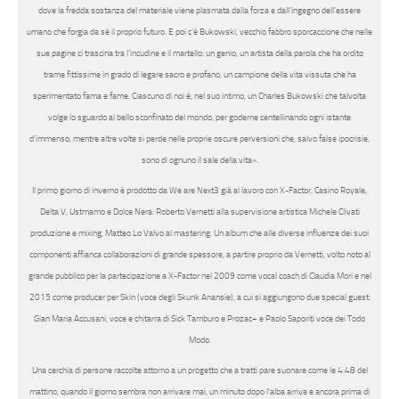
dove la fredda sostanza del materiale viene plasmata dalla forza e dall’ingegno dell’essere
umano che forgia da sé il proprio futuro. E poi c’è Bukowski, vecchio fabbro sporcaccione che nelle
sue pagine ci trascina tra l’incudine e il martello: un genio, un artista della parola che ha ordito
trame fittissime in grado di legare sacro e profano, un campione della vita vissuta che ha
sperimentato fama e fame. Ciascuno di noi è, nel suo intimo, un Charles Bukowski che talvolta
volge lo sguardo al bello sconfinato del mondo, per goderne centellinando ogni istante
d’immenso, mentre altre volte si perde nelle proprie oscure perversioni che, salvo false ipocrisie,
sono di ognuno il sale della vita
».
Il primo giorno di inverno
è prodotto da
We are Next3
già al lavoro con
X-Factor, Casino Royale,
Delta V, Ustmamo
e
Dolce Nera: Roberto Vernetti alla supervisione artistica Michele Clivati
produzione e mixing
, Matteo Lo Valvo
al mastering.
Un album che alle diverse influenze dei suoi
componenti affianca collaborazioni di grande spessore, a partire proprio da
Vernetti
, volto noto al
grande pubblico per la partecipazione a X-Factor nel 2009 come vocal coach di
Claudia Mori
e nel
2015 come producer per
Skin
(voce degli
Skunk Anansie
), a cui si aggiungono due special guest:
Gian Maria Accusani
, voce e chitarra di
Sick Tamburo
e
Prozac+
e
Paolo Saporiti
voce dei
Todo
Modo.
Una cerchia di persone raccolte attorno a un progetto che a tratti pare suonare come le 4:48 del
mattino, quando il giorno sembra non arrivare mai, un minuto dopo l’alba arriva e ancora prima di