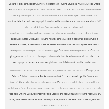
vederla la si ascolta, registrata in presa diretta nella
Taverna Studio
dei fratelli
Marco ed Ettore
Giuradei
, nomi noti nel panorama indie (
Giuradei, DUNK
). Un’altra voce dell’indie lombardo come
Paolo Topa
lascia per un attimo il microfono de
Il vuoto elettrico
e ispira
Debora Chiera
nella
scrittura delle title track, vero e proprio inno alla resilienza:
a testa alta puoi resistere allʼurto / ciò
che ti uccide ti libera / dal tuo sorriso un mondo migliore sarà
.
«
Un album che ha radici solide nel disincanto e nel cinismo tipici di una certa maturità di vita –
spiegano i quattro Bukowski
– ma che non nasconde la voglia di sognare e di continuare a
cercare la felicità, i cui toni tenui fanno da sfondo al quadro duro e oscuro, dipinto dalla voce.
Il
primo giorno d’inverno
porta con sé un messaggio fondamentalmente positivo, una fune che
giunge sul fondo di un pozzo buio per offrire una via d’uscita a chi è rimasto intrappolato, ma
senza proporre false speranze o semplici soluzioni: la fatica sarà risalirla, quella fune».
C’è chi ci riesce ad uscire dalle
Sabbie Mobili
–
sai, ho deciso di lottare per non soffrire più
, canta
Debora. Chi si è fottuto come
Renée
, un uomo che è “
come un leone in gabbia / senza via
d’uscita
”. Chi sceglie di perdersi e ritrovarsi come
Zingara
, che chiude il disco, mentre all’inizio
dell’album un’intro di pensieri sconnessi nel dormiveglia lascia spazio a lei: una canzone in cui la
voce delle
Officine Bukowski
incontra
Paolo Saporiti,
che aggiunge una profondità roca a
Chi era
Viola
,
dove il testo ritrova nel buio l’amore più puro, quello di una figlia verso la madre, faro nel
mare in burrasca di una vita.