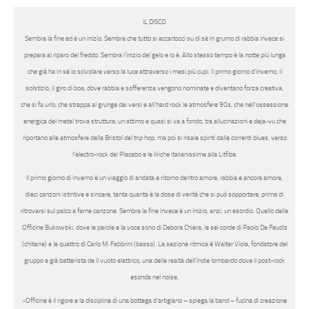
IL DISCO
Sembra la fine ed è un inizio. Sembra che tutto si accartocci su di sé in grumo di rabbia invece si
prepara al riparo del freddo. Sembra l’inizio del gelo e lo è. Allo stesso tempo è la notte più lunga
che già ha in sé lo scivolare verso la luce attraverso i mesi più cupi.
Il primo giorno d’inverno
, il
solstizio, il giro di boa, dove rabbia e sofferenza vengono nominate e diventano forza creativa,
che si fa urlo, che strappa al grunge dei versi e all’hard rock le
atmosfere 90s
, che nell’ossessione
energica del metal trova struttura; un attimo e quasi si va a fondo, tra allucinazioni e deja-vu che
riportano alle atmosfere della Bristol del
trip hop
, ma poi si risale spinti dalle correnti blues, verso
l’electro-rock dei
Placebo
e le liriche italianissime alla
Litfiba
.
Il primo giorno di inverno
è un viaggio di andata e ritorno dentro amore, rabbia e ancora amore,
dieci canzoni istintive e sincere, tanta quanta è la dose di verità che si può sopportare, prima di
ritrovarsi sul palco a farne canzone. Sembra la fine invece è un inizio, anzi, un esordio. Quello delle
Officine Bukowski
, dove le parole e la voce sono di
Debora Chiera
, le sei corde di
Paolo De Feudis
(chitarre) e le quattro di
Carlo M. Fabbrini
(basso). La sezione ritmica è
Walter Viola
, fondatore del
gruppo e già batterista de
Il vuoto elettrico,
una delle realtà dell’indie lombardo dove il post-rock
esonda nel noise.
«
Officine è il rigore e la disciplina di una bottega d’artigiano –
spiega la band
– fucina di creazione