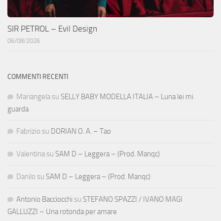
SIR PETROL – Evil Design
06/08/2026
COMMENTI RECENTI
Mariangela
su
SELLY BABY MODELLA ITALIA – Luna lei mi
guarda
Fabrizio
su
DORIAN O. A. – Tao
Valentina
su
SAM D – Leggera – (Prod. Manqc)
Danilo
su
SAM D – Leggera – (Prod. Manqc)
Antonio Bacciocchi
su
STEFANO SPAZZI / IVANO MAGI
GALLUZZI – Una rotonda per amare