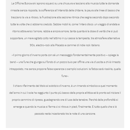
Le
Officine Bukowski
aprono squarci su una chiusura e lasciano alla musica tutte le domande
rimaste senza risposta, la sofferenza all’intensità delle chitarre, la paura alle linee di basso che
tracciano la via a ritroso, la frustrazione alla sezione ritmica che segna secondo dopo secondo
tutte le volte che ci abbiamo creduto.
Sabbie mobili
è, come l’intero disco: un viaggio di andata e
ritorno attraverso l’amore, rabbia e ancora amore, tanta quanta è la dose di verità che si può
sopportare, un mare agitato colto nell’attimo in cui cessa la tempesta, tra atmosfere alternative
90s, electro-rock alla Placebo e cammei di indie rock italiano.
«Il primo giorno d’inverno
porta con sé un messaggio fondamentalmente positivo
– spiega la
band –
una fune che giunge sul fondo di un pozzo buio per offrire una via d’uscita a chi è rimasto
intrappolato, ma senza proporre false speranze o semplici soluzioni: la fatica sarà risalirla, quella
fune
».
Il chiaro riferimento del titolo al solstizio d’inverno, è un rimando simbolico a quel momento
dell’anno in cui il sole ha raggiunto il punto più basso della propria ellittica ed è pronto ad iniziare il
proprio cammino di ripresa, guadagnando ore di luce dalle tenebre. Perché dalle profondità si
emerge e quando la musica si ferma ci si ritrova in piedi, finalmente. E tutto quello che si è
passato resta incastonato tra le note di una canzone.