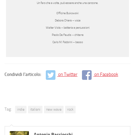
Un faro che a volte, può essere anche una canzone.
Officine Bukowski
Debora Chiera
– voce
Walter Viola
– batteria e percussioni
Paolo De Feudis
– chitarre
Carlo M. Fabbrini
– basso
Condividi l'articolo:
on Twitter
on Facebook
Tag:
indie
italiani
new wave
rock
Antonio Bacciocchi