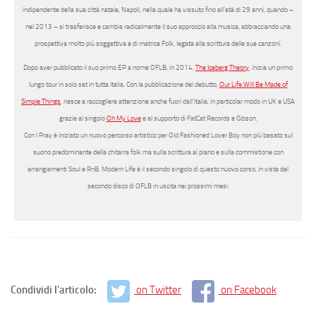
indipendente della sua città natale, Napoli, nella quale ha vissuto fino all’età di 29 anni, quando –
nel 2013 – si trasferisce e cambia radicalmente il suo approccio alla musica, abbracciando una
prospettiva molto più soggettiva e di matrice Folk, legata alla scrittura delle sue canzoni.
Dopo aver pubblicato il suo primo EP a nome OFLB, in 2014,
The Iceberg Theory
, inizia un primo
lungo tour in solo set in tutta Italia. Con la pubblicazione del debutto,
Our Life Will Be Made of
Simple Things
, riesce a raccogliere attenzione anche fuori dall’Italia, in particolar modo in UK e USA
grazie al singolo
Oh My Love
e al supporto di FatCat Records e Gibson.
Con
I Pray
è iniziato un nuovo percorso artistico per Old Fashioned Lover Boy non più basato sul
suono predominante della chitarra folk ma sulla scrittura al piano e sulla commistione con
arrangiamenti Soul e RnB.
Modern Life
è il secondo singolo di questo nuovo corso, in vista del
secondo disco di OFLB in uscita nei prossimi mesi.
Condividi l'articolo:
on Twitter
on Facebook