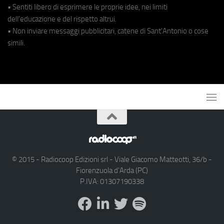
• Sentiti libero di esprimere le proprie idee, nei limiti
dell'educazione e del rispetto altrui.
• Non inviare messaggi pubblicitari, catene di Sant'Antonio o cose
simili.
© 2015 - Radiocoop Edizioni srl - Viale Giacomo Matteotti, 36/b -
Fiorenzuola d'Arda (PC)
P.IVA: 01307190338