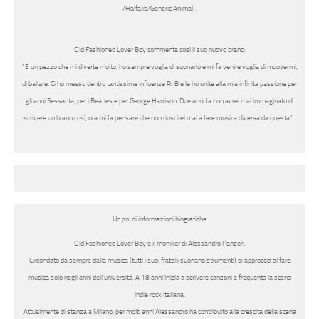
/Halfalib/Generic Animal).
Old Fashioned Lover Boy
commenta così il suo nuovo brano:
“È un pezzo che mi diverte molto; ho sempre voglia di suonarlo e mi fa venire voglia di muovermi,
di ballare. Ci ho messo dentro tantissime influenze RnB e le ho unite alla mia infinita passione per
gli anni Sessanta, per i Beatles e per George Harrison. Due anni fa non avrei mai immaginato di
scrivere un brano così, ora mi fa pensare che non riuscirei mai a fare musica diversa da questa”.
Un po’ di informazioni biografiche
Old Fashioned Lover Boy
è il moniker di
Alessandro Panzeri
.
Circondato da sempre dalla musica (tutti i suoi fratelli suonano strumenti) si approccia al fare
musica solo negli anni dell’università. A 18 anni inizia a scrivere canzoni e frequenta la scena
indie rock italiana.
Attualmente di stanza a Milano, per molti anni Alessandro ha contribuito alla crescita della scena