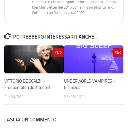
cinema, culture varie, sport e con cui ha vinto il Premio
Mei Musicletter del 2016 come miglior blog italiano.
Collabora con Radiocoop dal 2003.
POTREBBERO INTERESSARTI ANCHE...
0
0
VITTORIO DE SCALZI –
UNDERWORLD VAMPIRES –
Frequentatori dei tramonti
Big Sleep
21/09/2021
21/05/2021
LASCIA UN COMMENTO