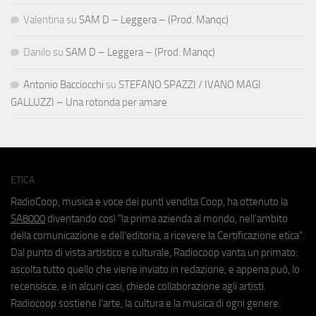
Valentina
su
SAM D – Leggera – (Prod. Manqc)
Danilo
su
SAM D – Leggera – (Prod. Manqc)
Antonio Bacciocchi
su
STEFANO SPAZZI / IVANO MAGI
GALLUZZI – Una rotonda per amare
ETICA
RadioCoop, musica e voce dei punti vendita Coop, ha ottenuto la
SA8000
diventando così "la prima azienda al mondo, nell'ambito
della comunicazione e dell'editoria, a ricevere la Certificazione etica".
Dal punto di vista artistico e culturale, Radiocoop vanta un primato:
ascolta tutto quello che viene inviato in redazione, e appena può, lo
recensisce, e in alcuni casi, chiede collaborazione agli artisti.
Radiocoop sostiene l'arte, la cultura e la musica di ogni genere.