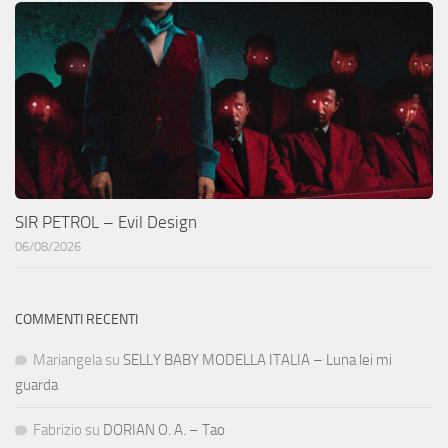
SIR PETROL – Evil Design
06/08/2026
COMMENTI RECENTI
Mariangela
su
SELLY BABY MODELLA ITALIA – Luna lei mi
guarda
Fabrizio
su
DORIAN O. A. – Tao