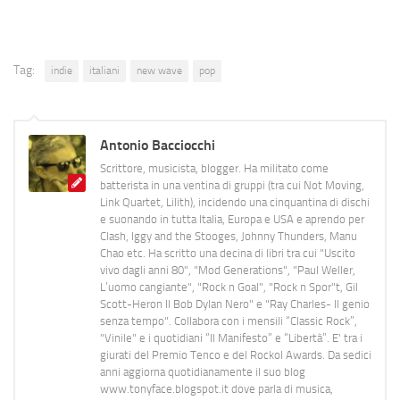
Tag:
indie
italiani
new wave
pop
Antonio Bacciocchi
Scrittore, musicista, blogger. Ha militato come
batterista in una ventina di gruppi (tra cui Not Moving,
Link Quartet, Lilith), incidendo una cinquantina di dischi
e suonando in tutta Italia, Europa e USA e aprendo per
Clash, Iggy and the Stooges, Johnny Thunders, Manu
Chao etc. Ha scritto una decina di libri tra cui "Uscito
vivo dagli anni 80", "Mod Generations", "Paul Weller,
L’uomo cangiante", "Rock n Goal", "Rock n Spor"t, Gil
Scott-Heron Il Bob Dylan Nero" e "Ray Charles- Il genio
senza tempo". Collabora con i mensili “Classic Rock”,
"Vinile" e i quotidiani “Il Manifesto” e “Libertà”. E' tra i
giurati del Premio Tenco e del Rockol Awards. Da sedici
anni aggiorna quotidianamente il suo blog
www.tonyface.blogspot.it dove parla di musica,