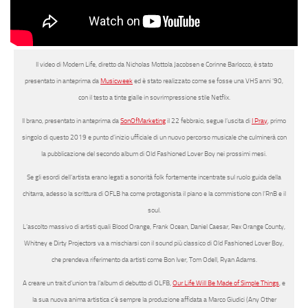
Il video di
Modern Life
, diretto da
Nicholas Mottola Jacobsen
e
Corinne Barlocco
, è stato
presentato in anteprima da
Musicweek
ed è stato realizzato come se fosse una VHS anni ’90,
con il testo a tinte gialle in sovrimpressione stile Netflix.
Il brano, presentato in anteprima da
SonOfMarketing
il 22 febbraio, segue l’uscita di
I Pray
, primo
singolo di questo 2019 e punto d’inizio ufficiale di un nuovo percorso musicale che culminerà con
la pubblicazione del secondo album di Old Fashioned Lover Boy nei prossimi mesi.
Se gli esordi dell’artista erano legati a sonorità folk fortemente incentrate sul ruolo guida della
chitarra, adesso la scrittura di OFLB ha come protagonista il piano e la commistione con l’
RnB
e il
soul
.
L’ascolto massivo di artisti quali
Blood Orange, Frank Ocean, Daniel Caesar, Rex Orange County,
Whitney e Dirty Projectors
va a mischiarsi con il sound più classico di Old Fashioned Lover Boy,
che prendeva riferimento da artisti come
Bon Iver, Tom Odell, Ryan Adams.
A creare un trait d’union tra l’album di debutto di OLFB,
Our Life Will Be Made of Simple Things
, e
la sua nuova anima artistica c’è sempre la produzione affidata a
Marco Giudici
(Any Other