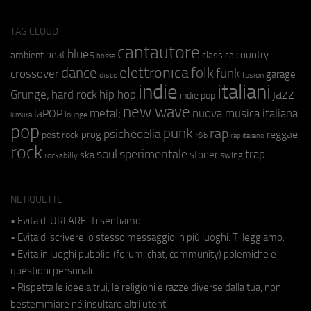
TAG CLOUD
cantautore
blues
beat
country
ambient
classica
bossa
elettronica
dance
folk
funk
crossover
garage
fusion
disco
indie
italiani
jazz
hip hop
Grunge;
hard rock
indie pop
new wave
metal;
nuova musica italiana
laPOP
lounge
kimura
pop
punk
rap
psichedelia
reggae
prog
post rock
r&b
rap italiano
rock
soul
sperimentale
trap
stoner
ska
swing
rockabilly
NETIQUETTE
• Evita di URLARE. Ti sentiamo.
• Evita di scrivere lo stesso messaggio in più luoghi. Ti leggiamo.
• Evita in luoghi pubblici (forum, chat, community) polemiche e
questioni personali.
• Rispetta le idee altrui, le religioni e razze diverse dalla tua, non
bestemmiare né insultare altri utenti.