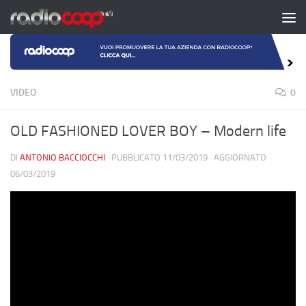
Salta al contenuto
VIDEO
0
OLD FASHIONED LOVER BOY – Modern life
DI
ANTONIO BACCIOCCHI
· PUBBLICATO
11/03/2019
· AGGIORNATO
06/03/2019