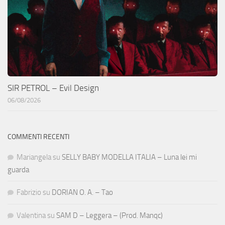
SIR PETROL – Evil Design
06/08/2026
COMMENTI RECENTI
Mariangela
su
SELLY BABY MODELLA ITALIA – Luna lei mi
guarda
Fabrizio
su
DORIAN O. A. – Tao
Valentina
su
SAM D – Leggera – (Prod. Manqc)