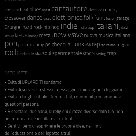
cantautore
blues
beat
country
ambient
classica
bossa
elettronica
dance
folk
funk
crossover
garage
fusion
disco
indie
italiani
jazz
hip hop
Grunge;
hard rock
indie pop
new wave
metal;
nuova musica italiana
laPOP
lounge
kimura
pop
punk
rap
psichedelia
reggae
prog
post rock
r&b
rap italiano
rock
soul
sperimentale
trap
stoner
ska
swing
rockabilly
NETIQUETTE
• Evita di URLARE. Ti sentiamo.
• Evita di scrivere lo stesso messaggio in più luoghi. Ti leggiamo.
• Evita in luoghi pubblici (forum, chat, community) polemiche e
questioni personali.
• Rispetta le idee altrui, le religioni e razze diverse dalla tua, non
bestemmiare né insultare altri utenti.
• Sentiti libero di esprimere le proprie idee, nei limiti
dell'educazione e del rispetto altrui.