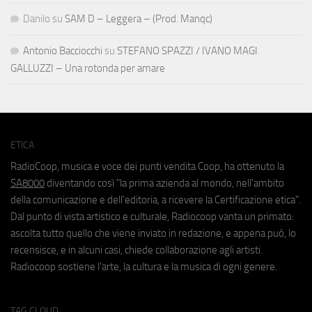
Danilo
su
SAM D – Leggera – (Prod. Manqc)
Antonio Bacciocchi
su
STEFANO SPAZZI / IVANO MAGI
GALLUZZI – Una rotonda per amare
ETICA
RadioCoop, musica e voce dei punti vendita Coop, ha ottenuto la
SA8000
diventando così "la prima azienda al mondo, nell'ambito
della comunicazione e dell'editoria, a ricevere la Certificazione etica".
Dal punto di vista artistico e culturale, Radiocoop vanta un primato:
ascolta tutto quello che viene inviato in redazione, e appena può, lo
recensisce, e in alcuni casi, chiede collaborazione agli artisti.
Radiocoop sostiene l'arte, la cultura e la musica di ogni genere.
TAG CLOUD