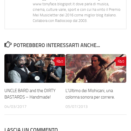
www.tonyface.blogspot.it dove parla di musica,
cinema, culture varie, sport e con cui ha vinto il Premio
Mei Musicletter del 2016 come miglior blog italiano.
Collabora con Radiocoop dal 2003.
POTREBBERO INTERESSARTI ANCHE...
0
0
UNCLE BARD and the DIRTY
L’Ultimo dei Mohicani, una
BASTARDS – Handmade!
colonna sonora per correre.
04/03/2017
05/07/2013
LASCIA UN COMMENTO