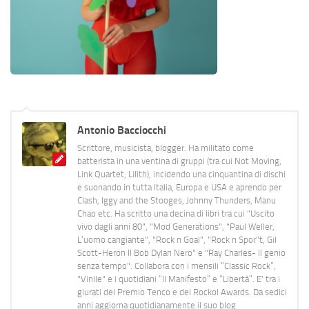
Antonio Bacciocchi
Scrittore, musicista, blogger. Ha militato come
batterista in una ventina di gruppi (tra cui Not Moving,
Link Quartet, Lilith), incidendo una cinquantina di dischi
e suonando in tutta Italia, Europa e USA e aprendo per
Clash, Iggy and the Stooges, Johnny Thunders, Manu
Chao etc. Ha scritto una decina di libri tra cui "Uscito
vivo dagli anni 80", "Mod Generations", "Paul Weller,
L’uomo cangiante", "Rock n Goal", "Rock n Spor"t, Gil
Scott-Heron Il Bob Dylan Nero" e "Ray Charles- Il genio
senza tempo". Collabora con i mensili “Classic Rock”,
"Vinile" e i quotidiani “Il Manifesto” e “Libertà”. E' tra i
giurati del Premio Tenco e del Rockol Awards. Da sedici
anni aggiorna quotidianamente il suo blog