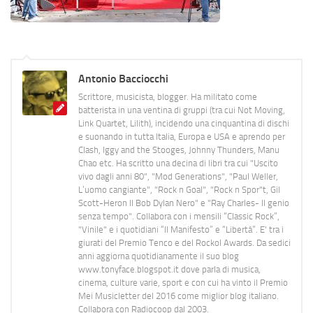
Antonio Bacciocchi
Scrittore, musicista, blogger. Ha militato come
batterista in una ventina di gruppi (tra cui Not Moving,
Link Quartet, Lilith), incidendo una cinquantina di dischi
e suonando in tutta Italia, Europa e USA e aprendo per
Clash, Iggy and the Stooges, Johnny Thunders, Manu
Chao etc. Ha scritto una decina di libri tra cui "Uscito
vivo dagli anni 80", "Mod Generations", "Paul Weller,
L’uomo cangiante", "Rock n Goal", "Rock n Spor"t, Gil
Scott-Heron Il Bob Dylan Nero" e "Ray Charles- Il genio
senza tempo". Collabora con i mensili “Classic Rock”,
"Vinile" e i quotidiani “Il Manifesto” e “Libertà”. E' tra i
giurati del Premio Tenco e del Rockol Awards. Da sedici
anni aggiorna quotidianamente il suo blog
www.tonyface.blogspot.it dove parla di musica,
cinema, culture varie, sport e con cui ha vinto il Premio
Mei Musicletter del 2016 come miglior blog italiano.
Collabora con Radiocoop dal 2003.