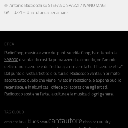
Antonio Bacciocchi
su
STEFANO SPAZZI / IVANO MAGI
GALLUZZI – Una rotonda per amare
ETICA
RadioCoop, musica e voce dei punti vendita Coop, ha ottenuto la
SA8000
diventando così "la prima azienda al mondo, nell'ambito
della comunicazione e dell'editoria, a ricevere la Certificazione etica".
Dal punto di vista artistico e culturale, Radiocoop vanta un primato:
ascolta tutto quello che viene inviato in redazione, e appena può, lo
recensisce, e in alcuni casi, chiede collaborazione agli artisti.
Radiocoop sostiene l'arte, la cultura e la musica di ogni genere.
TAG CLOUD
cantautore
blues
beat
country
ambient
classica
bossa