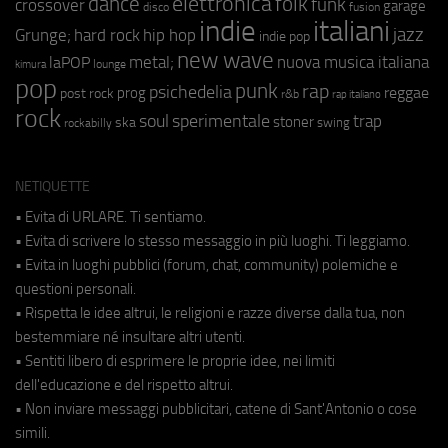
elettronica
dance
folk
funk
crossover
garage
fusion
disco
indie
italiani
jazz
hip hop
Grunge;
hard rock
indie pop
new wave
metal;
nuova musica italiana
laPOP
lounge
kimura
pop
punk
rap
psichedelia
reggae
prog
post rock
r&b
rap italiano
rock
soul
sperimentale
trap
stoner
ska
swing
rockabilly
NETIQUETTE
• Evita di URLARE. Ti sentiamo.
• Evita di scrivere lo stesso messaggio in più luoghi. Ti leggiamo.
• Evita in luoghi pubblici (forum, chat, community) polemiche e
questioni personali.
• Rispetta le idee altrui, le religioni e razze diverse dalla tua, non
bestemmiare né insultare altri utenti.
• Sentiti libero di esprimere le proprie idee, nei limiti
dell'educazione e del rispetto altrui.
• Non inviare messaggi pubblicitari, catene di Sant'Antonio o cose
simili.