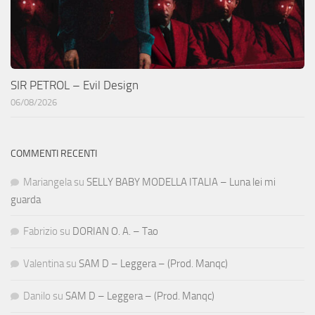
SIR PETROL – Evil Design
06/08/2026
COMMENTI RECENTI
Mariangela
su
SELLY BABY MODELLA ITALIA – Luna lei mi
guarda
Fabrizio
su
DORIAN O. A. – Tao
Valentina
su
SAM D – Leggera – (Prod. Manqc)
Danilo
su
SAM D – Leggera – (Prod. Manqc)