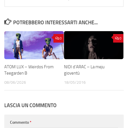
POTREBBERO INTERESSARTI ANCHE...
0
0
ATOM LUX – Weirdos From
NIDI d’ARAC – La meju
Teegarden B
gioventù
08/06/2026
18/05/2016
LASCIA UN COMMENTO
Commento
*