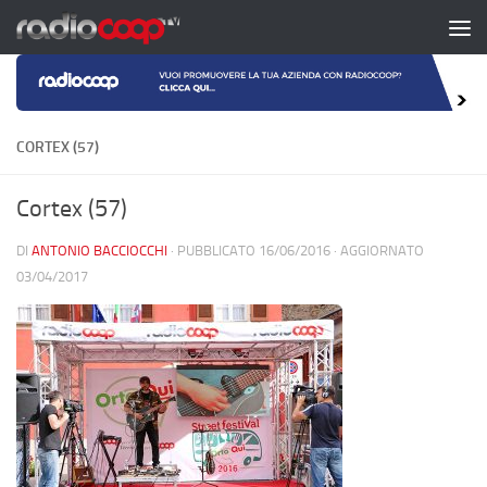
Salta al contenuto
CORTEX (57)
Cortex (57)
DI
ANTONIO BACCIOCCHI
· PUBBLICATO
16/06/2016
· AGGIORNATO
03/04/2017