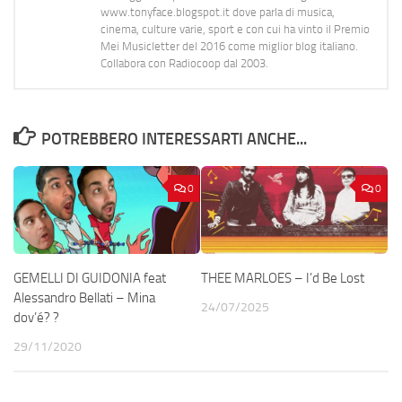
www.tonyface.blogspot.it dove parla di musica,
cinema, culture varie, sport e con cui ha vinto il Premio
Mei Musicletter del 2016 come miglior blog italiano.
Collabora con Radiocoop dal 2003.
POTREBBERO INTERESSARTI ANCHE...
0
0
GEMELLI DI GUIDONIA feat
THEE MARLOES – I’d Be Lost
Alessandro Bellati – Mina
24/07/2025
dov’é? ?
29/11/2020