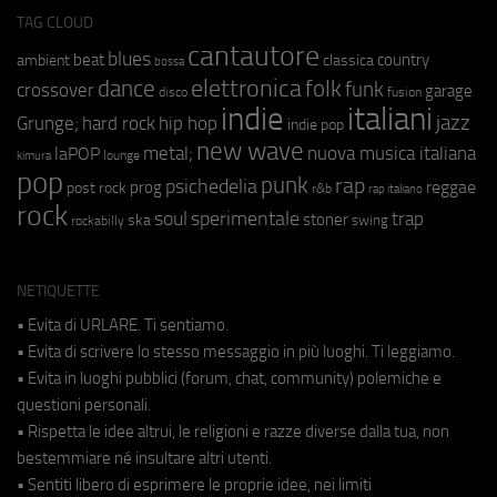
TAG CLOUD
cantautore
blues
beat
country
ambient
classica
bossa
elettronica
dance
folk
funk
crossover
garage
fusion
disco
indie
italiani
jazz
hip hop
Grunge;
hard rock
indie pop
new wave
metal;
nuova musica italiana
laPOP
lounge
kimura
pop
punk
rap
psichedelia
reggae
prog
post rock
r&b
rap italiano
rock
soul
sperimentale
trap
stoner
ska
swing
rockabilly
NETIQUETTE
• Evita di URLARE. Ti sentiamo.
• Evita di scrivere lo stesso messaggio in più luoghi. Ti leggiamo.
• Evita in luoghi pubblici (forum, chat, community) polemiche e
questioni personali.
• Rispetta le idee altrui, le religioni e razze diverse dalla tua, non
bestemmiare né insultare altri utenti.
• Sentiti libero di esprimere le proprie idee, nei limiti