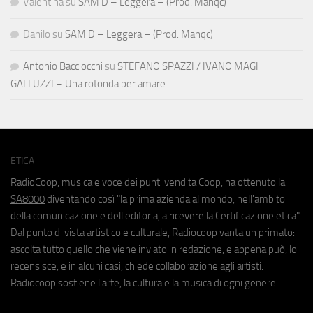
Valentina
su
SAM D – Leggera – (Prod. Manqc)
Danilo
su
SAM D – Leggera – (Prod. Manqc)
Antonio Bacciocchi
su
STEFANO SPAZZI / IVANO MAGI
GALLUZZI – Una rotonda per amare
ETICA
RadioCoop, musica e voce dei punti vendita Coop, ha ottenuto la
SA8000
diventando così "la prima azienda al mondo, nell'ambito
della comunicazione e dell'editoria, a ricevere la Certificazione etica".
Dal punto di vista artistico e culturale, Radiocoop vanta un primato:
ascolta tutto quello che viene inviato in redazione, e appena può, lo
recensisce, e in alcuni casi, chiede collaborazione agli artisti.
Radiocoop sostiene l'arte, la cultura e la musica di ogni genere.