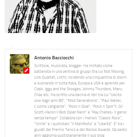
Antonio Bacciocchi
Scrittore, musicista, blogger. Ha militato come
batterista in una ventina di gruppi (tra cui Not Moving,
Link Quartet, Lilith), incidendo una cinquantina di dischi
e suonando in tutta Italia, Europa e USA e aprendo per
Clash, Iggy and the Stooges, Johnny Thunders, Manu
Chao etc. Ha scritto una decina di libri tra cui "Uscito
vivo dagli anni 80", "Mod Generations", "Paul Weller,
L’uomo cangiante", "Rock n Goal", "Rock n Spor"t, Gil
Scott-Heron Il Bob Dylan Nero" e "Ray Charles- Il genio
senza tempo". Collabora con i mensili “Classic Rock”,
"Vinile" e i quotidiani “Il Manifesto” e “Libertà”. E' tra i
giurati del Premio Tenco e del Rockol Awards. Da sedici
anni aggiorna quotidianamente il suo blog