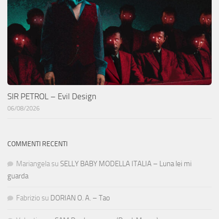
SIR PETROL – Evil Design
06/08/2026
COMMENTI RECENTI
Mariangela
su
SELLY BABY MODELLA ITALIA – Luna lei mi
guarda
Fabrizio
su
DORIAN O. A. – Tao