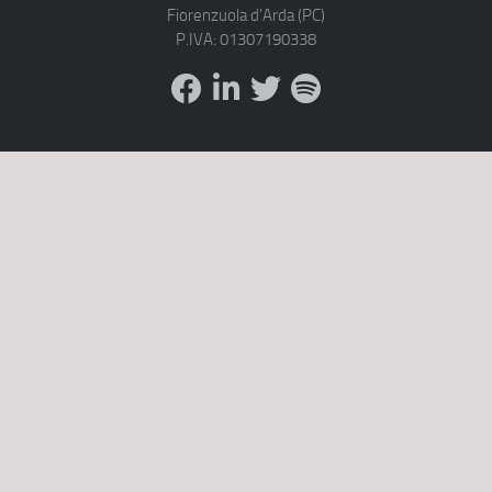
Fiorenzuola d'Arda (PC)
P.IVA: 01307190338