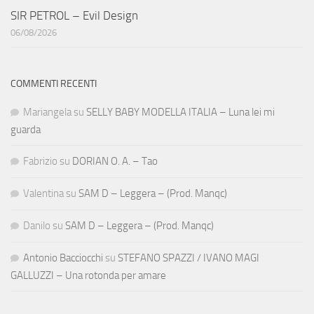
SIR PETROL – Evil Design
06/08/2026
COMMENTI RECENTI
Mariangela
su
SELLY BABY MODELLA ITALIA – Luna lei mi
guarda
Fabrizio
su
DORIAN O. A. – Tao
Valentina
su
SAM D – Leggera – (Prod. Manqc)
Danilo
su
SAM D – Leggera – (Prod. Manqc)
Antonio Bacciocchi
su
STEFANO SPAZZI / IVANO MAGI
GALLUZZI – Una rotonda per amare