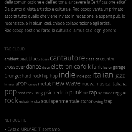
della comunicazione e dell'editoria, a ricevere la Certificazione etica".
Dal punto di vista artistico e culturale, Radiocoop vanta un primato:
ascolta tutto quello che viene inviato in redazione, e appena può, lo
recensisce, e in alcuni casi, chiede collaborazione agli artisti.
Radiocoop sostiene l'arte, la cultura e la musica di ogni genere.
TAG CLOUD
cantautore
blues
beat
country
ambient
classica
bossa
elettronica
dance
folk
funk
crossover
garage
fusion
disco
indie
italiani
jazz
hip hop
Grunge;
hard rock
indie pop
new wave
metal;
nuova musica italiana
laPOP
lounge
kimura
pop
punk
rap
psichedelia
reggae
prog
post rock
r&b
rap italiano
rock
soul
sperimentale
trap
stoner
ska
swing
rockabilly
NETIQUETTE
• Evita di URLARE. Ti sentiamo.