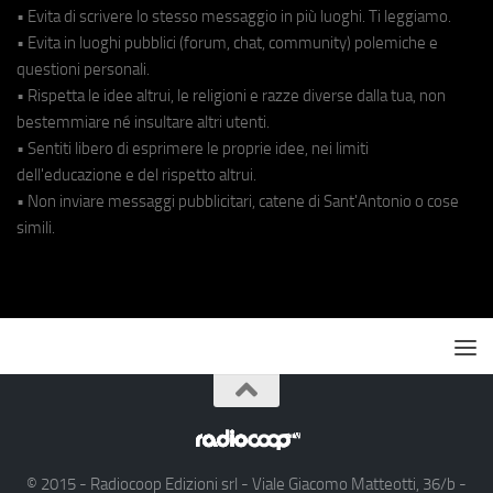
• Evita di scrivere lo stesso messaggio in più luoghi. Ti leggiamo.
• Evita in luoghi pubblici (forum, chat, community) polemiche e
questioni personali.
• Rispetta le idee altrui, le religioni e razze diverse dalla tua, non
bestemmiare né insultare altri utenti.
• Sentiti libero di esprimere le proprie idee, nei limiti
dell'educazione e del rispetto altrui.
• Non inviare messaggi pubblicitari, catene di Sant'Antonio o cose
simili.
© 2015 - Radiocoop Edizioni srl - Viale Giacomo Matteotti, 36/b -