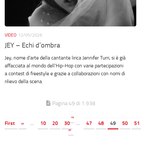
VIDEO
12/05/2026
JEY – Echi d’ombra
Jey, nome d’arte della cantante lirica Jennifer Turri, si è già
affacciata al mondo dell’Hip-Hop con varie partecipazioni
a contest di freestyle e grazie a collaborazioni con nomi di
rilievo della scena.
Pagina 49 di 1.938
«
First
«
...
10
20
30
...
47
48
49
50
51
»