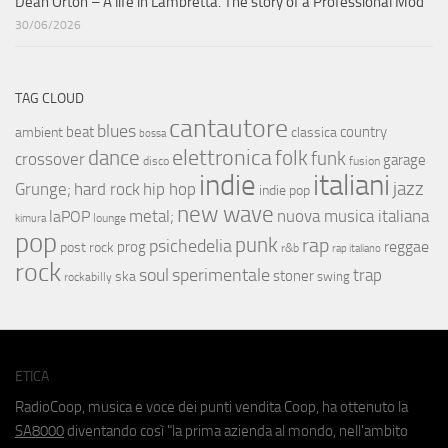
Dean Orton – A life in Lambretta. The story of a Professional Mod
30/06/2026
TAG CLOUD
cantautore
blues
beat
country
ambient
classica
bossa
elettronica
dance
folk
funk
crossover
garage
fusion
disco
indie
italiani
jazz
hip hop
Grunge;
hard rock
indie pop
new wave
metal;
nuova musica italiana
laPOP
lounge
kimura
pop
punk
rap
psichedelia
reggae
prog
post rock
r&b
rap italiano
rock
soul
sperimentale
trap
stoner
ska
swing
rockabilly
ETICA
RadioCoop, musica e voce dei punti vendita Coop, ha ottenuto la
SA8000
diventando così "la prima azienda al mondo, nell'ambito