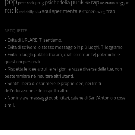
pop
punk
rap
psichedelia
reggae
prog
post rock
r&b
rap italiano
rock
soul
sperimentale
trap
stoner
ska
swing
rockabilly
NETIQUETTE
• Evita di URLARE. Ti sentiamo.
• Evita di scrivere lo stesso messaggio in più luoghi. Ti leggiamo.
• Evita in luoghi pubblici (forum, chat, community) polemiche e
questioni personali.
• Rispetta le idee altrui, le religioni e razze diverse dalla tua, non
bestemmiare né insultare altri utenti.
• Sentiti libero di esprimere le proprie idee, nei limiti
dell'educazione e del rispetto altrui.
• Non inviare messaggi pubblicitari, catene di Sant'Antonio o cose
simili.