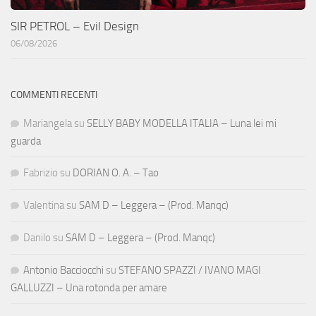
SIR PETROL – Evil Design
06/08/2026
COMMENTI RECENTI
Mariangela
su
SELLY BABY MODELLA ITALIA – Luna lei mi
guarda
Fabrizio
su
DORIAN O. A. – Tao
Valentina
su
SAM D – Leggera – (Prod. Manqc)
Danilo
su
SAM D – Leggera – (Prod. Manqc)
Antonio Bacciocchi
su
STEFANO SPAZZI / IVANO MAGI
GALLUZZI – Una rotonda per amare