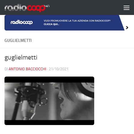
Salta al contenuto
GUGLIELMETTI
guglielmetti
DI
ANTONIO BACCIOCCHI
·
21/10/2021