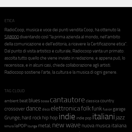
ETICA
RadioCoop, musica e voce dei punti vendita Coop, ha ottenuto la
SA8000
diventando così "la prima azienda al mondo, nell'ambito
della comunicazione e dell'editoria, a ricevere la Certificazione etica".
Dal punto di vista artistico e culturale, Radiocoop vanta un primato:
ascolta tutto quello che viene inviato in redazione, e appena può, lo
recensisce, e in alcuni casi, chiede collaborazione agli artisti.
Radiocoop sostiene l'arte, la cultura e la musica di ogni genere.
TAG CLOUD
cantautore
blues
beat
country
ambient
classica
bossa
elettronica
dance
folk
funk
crossover
garage
fusion
disco
indie
italiani
jazz
hip hop
Grunge;
hard rock
indie pop
new wave
metal;
nuova musica italiana
laPOP
lounge
kimura