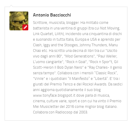
Antonio Bacciocchi
Scrittore, musicista, blogger. Ha militato come
batterista in una ventina di gruppi (tra cui Not Moving,
Link Quartet, Lilith), incidendo una cinquantina di dischi
e suonando in tutta Italia, Europa e USA e aprendo per
Clash, Iggy and the Stooges, Johnny Thunders, Manu
Chao etc. Ha scritto una decina di libri tra cui "Uscito
vivo dagli anni 80", "Mod Generations", "Paul Weller,
L’uomo cangiante", "Rock n Goal", "Rock n Spor"t, Gil
Scott-Heron Il Bob Dylan Nero" e "Ray Charles- Il genio
senza tempo". Collabora con i mensili “Classic Rock”,
"Vinile" e i quotidiani “Il Manifesto” e “Libertà”. E' tra i
giurati del Premio Tenco e del Rockol Awards. Da sedici
anni aggiorna quotidianamente il suo blog
www.tonyface.blogspot.it dove parla di musica,
cinema, culture varie, sport e con cui ha vinto il Premio
Mei Musicletter del 2016 come miglior blog italiano.
Collabora con Radiocoop dal 2003.