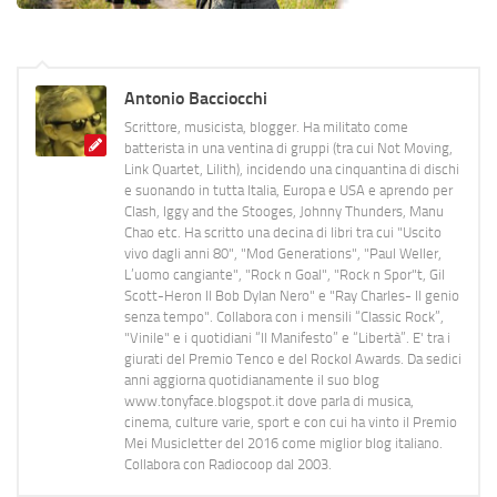
Antonio Bacciocchi
Scrittore, musicista, blogger. Ha militato come
batterista in una ventina di gruppi (tra cui Not Moving,
Link Quartet, Lilith), incidendo una cinquantina di dischi
e suonando in tutta Italia, Europa e USA e aprendo per
Clash, Iggy and the Stooges, Johnny Thunders, Manu
Chao etc. Ha scritto una decina di libri tra cui "Uscito
vivo dagli anni 80", "Mod Generations", "Paul Weller,
L’uomo cangiante", "Rock n Goal", "Rock n Spor"t, Gil
Scott-Heron Il Bob Dylan Nero" e "Ray Charles- Il genio
senza tempo". Collabora con i mensili “Classic Rock”,
"Vinile" e i quotidiani “Il Manifesto” e “Libertà”. E' tra i
giurati del Premio Tenco e del Rockol Awards. Da sedici
anni aggiorna quotidianamente il suo blog
www.tonyface.blogspot.it dove parla di musica,
cinema, culture varie, sport e con cui ha vinto il Premio
Mei Musicletter del 2016 come miglior blog italiano.
Collabora con Radiocoop dal 2003.