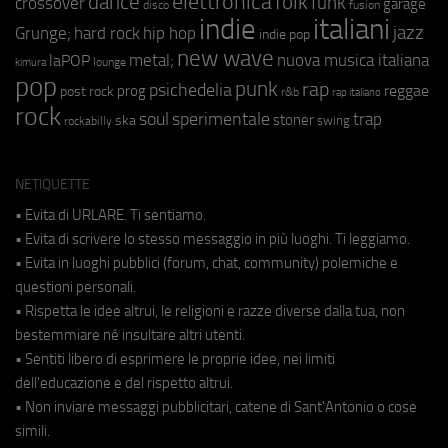
elettronica
dance
folk
funk
crossover
garage
fusion
disco
indie
italiani
jazz
hip hop
Grunge;
hard rock
indie pop
new wave
metal;
nuova musica italiana
laPOP
lounge
kimura
pop
punk
rap
psichedelia
reggae
prog
post rock
r&b
rap italiano
rock
soul
sperimentale
trap
stoner
ska
swing
rockabilly
NETIQUETTE
• Evita di URLARE. Ti sentiamo.
• Evita di scrivere lo stesso messaggio in più luoghi. Ti leggiamo.
• Evita in luoghi pubblici (forum, chat, community) polemiche e
questioni personali.
• Rispetta le idee altrui, le religioni e razze diverse dalla tua, non
bestemmiare né insultare altri utenti.
• Sentiti libero di esprimere le proprie idee, nei limiti
dell'educazione e del rispetto altrui.
• Non inviare messaggi pubblicitari, catene di Sant'Antonio o cose
simili.