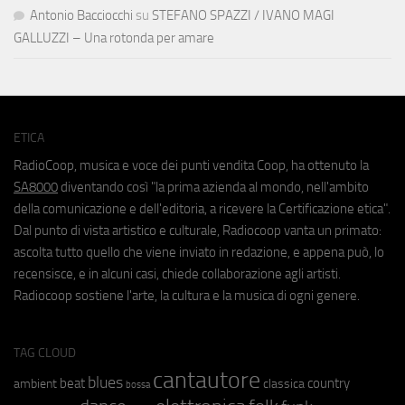
Antonio Bacciocchi
su
STEFANO SPAZZI / IVANO MAGI
GALLUZZI – Una rotonda per amare
ETICA
RadioCoop, musica e voce dei punti vendita Coop, ha ottenuto la
SA8000
diventando così "la prima azienda al mondo, nell'ambito
della comunicazione e dell'editoria, a ricevere la Certificazione etica".
Dal punto di vista artistico e culturale, Radiocoop vanta un primato:
ascolta tutto quello che viene inviato in redazione, e appena può, lo
recensisce, e in alcuni casi, chiede collaborazione agli artisti.
Radiocoop sostiene l'arte, la cultura e la musica di ogni genere.
TAG CLOUD
cantautore
blues
beat
country
ambient
classica
bossa