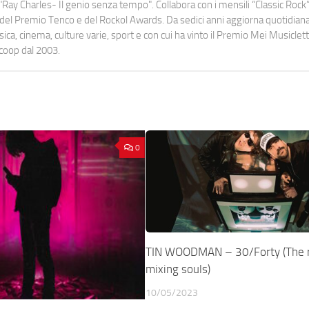
Ray Charles- Il genio senza tempo". Collabora con i mensili “Classic Rock”,
urati del Premio Tenco e del Rockol Awards. Da sedici anni aggiorna quotidia
a, cinema, culture varie, sport e con cui ha vinto il Premio Mei Musiclett
ocoop dal 2003.
0
TIN WOODMAN – 30/Forty (The r
mixing souls)
10/05/2023