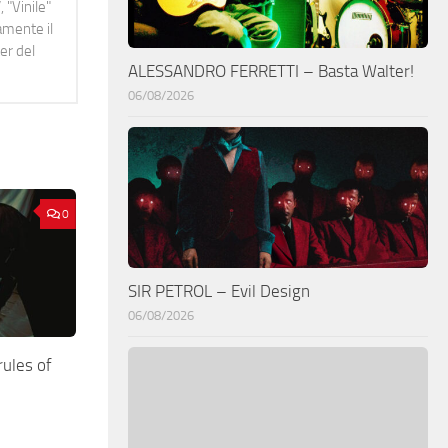
 "Vinile"
namente il
er del
ALESSANDRO FERRETTI – Basta Walter!
06/08/2026
0
SIR PETROL – Evil Design
06/08/2026
ules of