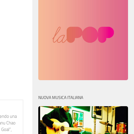
NUOVA MUSICA ITALIANA
idendo una
Manu Chao
 Goal",