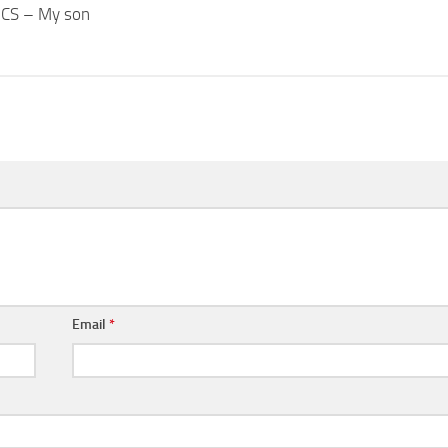
CS – My son
Email
*