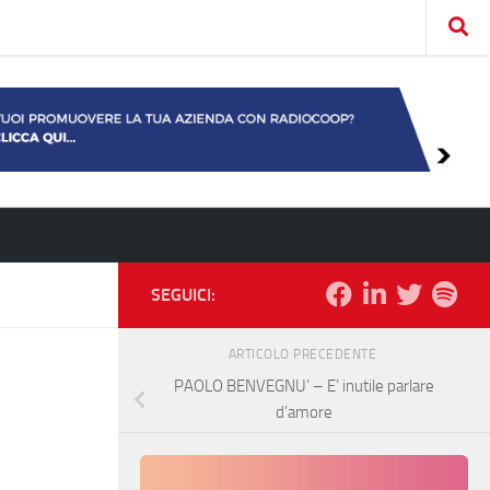
SEGUICI:
ARTICOLO PRECEDENTE
PAOLO BENVEGNU’ – E’ inutile parlare
d’amore