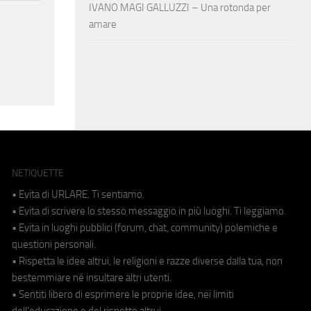
IVANO MAGI GALLUZZI – Una rotonda per
amare
NETIQUETTE
• Evita di URLARE. Ti sentiamo.
• Evita di scrivere lo stesso messaggio in più luoghi. Ti leggiamo.
• Evita in luoghi pubblici (forum, chat, community) polemiche e
questioni personali.
• Rispetta le idee altrui, le religioni e razze diverse dalla tua, non
bestemmiare né insultare altri utenti.
• Sentiti libero di esprimere le proprie idee, nei limiti