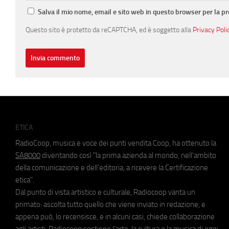
Salva il mio nome, email e sito web in questo browser per la 
Questo sito è protetto da reCAPTCHA, ed è soggetto alla
Privacy Poli
ETICA
RadioCoop, musica e voce dei punti vendita Coop, ha ottenuto la
SA8000
diventando così "la prima azienda al mondo, nell'ambito
della comunicazione e dell'editoria, a ricevere la Certificazione
etica".
Dal punto di vista artistico e culturale, Radiocoop vanta un
primato: ascolta tutto quello che viene inviato in redazione, e
appena può, lo recensisce, e in alcuni casi, chiede collaborazione