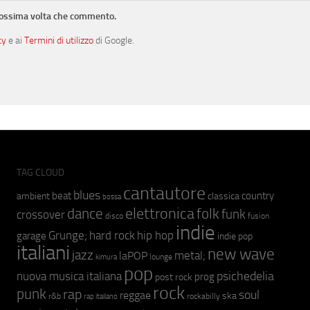
prossima volta che commento.
cy
e ai
Termini di utilizzo
di Google.
TAG CLOUD
cantautore
blues
beat
country
ambient
classica
bossa
elettronica
dance
folk
funk
crossover
fusion
disco
indie
hip hop
Grunge;
hard rock
garage
indie pop
italiani
new wave
jazz
metal;
laPOP
lounge
kimura
pop
psichedelia
nuova musica italiana
prog
post rock
rock
punk
rap
soul
reggae
ska
r&b
rockabilly
rap italiano