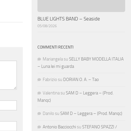
BLUE LIGHTS BAND – Seaside
05/08/2026
COMMENTI RECENTI
Mariangela
su
SELLY BABY MODELLA ITALIA
– Luna lei mi guarda
Fabrizio
su
DORIAN O. A. – Tao
Valentina
su
SAM D – Leggera – (Prod.
Manqc)
Danilo
su
SAM D – Leggera – (Prod. Manqc)
Antonio Bacciocchi
su
STEFANO SPAZZI /