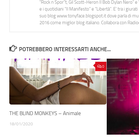
"Rock n Spor"t, Gil Scott-Heron Il Bob Dylan Nero" e "
e i quotidiani “Il Manifesto” e “Libertà”. E' tra i gi
suo blog www.tonyface.blogspot.it dove parla di music
2016 come miglior blog italiano. Collabora con Radi
POTREBBERO INTERESSARTI ANCHE...
0
THE BLIND MONKEYS – Animale
18/01/2020