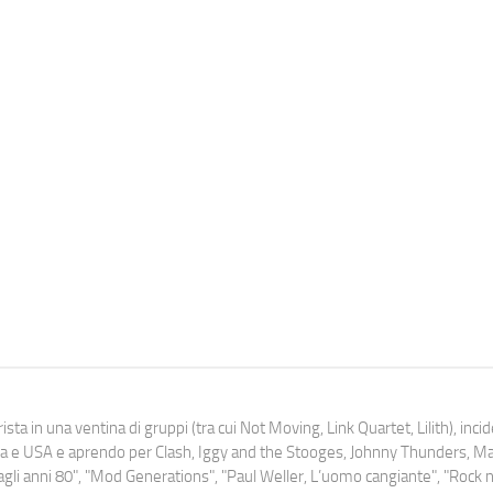
ista in una ventina di gruppi (tra cui Not Moving, Link Quartet, Lilith), inc
uropa e USA e aprendo per Clash, Iggy and the Stooges, Johnny Thunders, 
o dagli anni 80", "Mod Generations", "Paul Weller, L’uomo cangiante", "Rock n