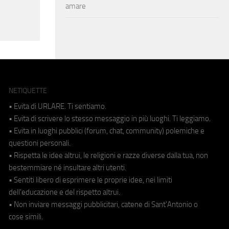
amare
NETIQUETTE
• Evita di URLARE. Ti sentiamo.
• Evita di scrivere lo stesso messaggio in più luoghi. Ti leggiamo.
• Evita in luoghi pubblici (forum, chat, community) polemiche e
questioni personali.
• Rispetta le idee altrui, le religioni e razze diverse dalla tua, non
bestemmiare né insultare altri utenti.
• Sentiti libero di esprimere le proprie idee, nei limiti
dell'educazione e del rispetto altrui.
• Non inviare messaggi pubblicitari, catene di Sant'Antonio o
cose simili.