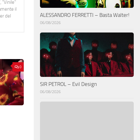
 "Vinile"
namente il
ALESSANDRO FERRETTI – Basta Walter!
er del
06/08/2026
0
SIR PETROL – Evil Design
06/08/2026