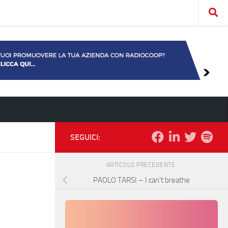
SEGUICI:
ARTICOLO PRECEDENTE
PAOLO TARSI – I can’t breathe