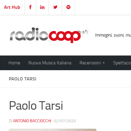
Art Hub
Salta al contenuto
Immagini, suoni, mus
Home
Nuova Musica Italiana
Recensioni
Spettacol
PAOLO TARSI
Paolo Tarsi
DI
ANTONIO BACCIOCCHI
·
02/07/2020