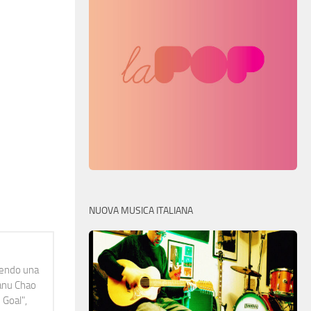
NUOVA MUSICA ITALIANA
idendo una
Manu Chao
 Goal",