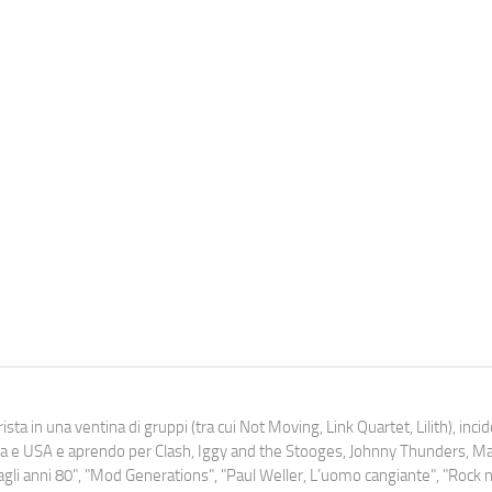
ista in una ventina di gruppi (tra cui Not Moving, Link Quartet, Lilith), inc
uropa e USA e aprendo per Clash, Iggy and the Stooges, Johnny Thunders, 
o dagli anni 80", "Mod Generations", "Paul Weller, L’uomo cangiante", "Rock n