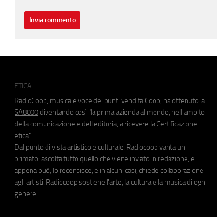
ETICA
RadioCoop, musica e voce dei punti vendita Coop, ha ottenuto la
SA8000
diventando così "la prima azienda al mondo, nell'ambito
della comunicazione e dell'editoria, a ricevere la Certificazione
etica".
Dal punto di vista artistico e culturale, Radiocoop vanta un
primato: ascolta tutto quello che viene inviato in redazione, e
appena può, lo recensisce, e in alcuni casi, chiede collaborazione
agli artisti. Radiocoop sostiene l'arte, la cultura e la musica di ogni
genere.