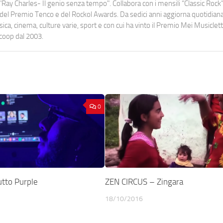
Ray Charles- Il genio senza tempo". Collabora con i mensili “Classic Rock”,
urati del Premio Tenco e del Rockol Awards. Da sedici anni aggiorna quotidia
a, cinema, culture varie, sport e con cui ha vinto il Premio Mei Musiclett
ocoop dal 2003.
0
tto Purple
ZEN CIRCUS – Zingara
18/10/2016