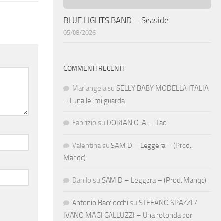
BLUE LIGHTS BAND – Seaside
05/08/2026
COMMENTI RECENTI
Mariangela
su
SELLY BABY MODELLA ITALIA
– Luna lei mi guarda
Fabrizio
su
DORIAN O. A. – Tao
Valentina
su
SAM D – Leggera – (Prod.
Manqc)
Danilo
su
SAM D – Leggera – (Prod. Manqc)
Antonio Bacciocchi
su
STEFANO SPAZZI /
IVANO MAGI GALLUZZI – Una rotonda per