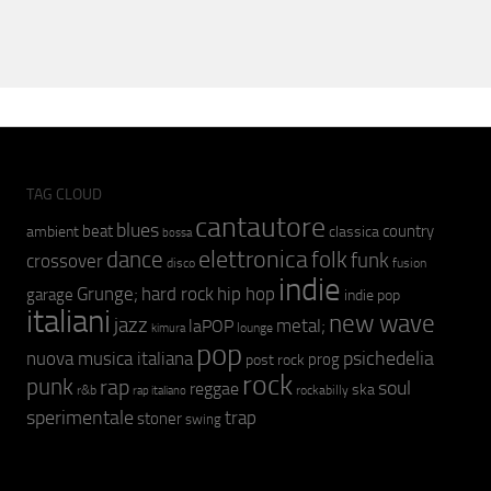
TAG CLOUD
cantautore
blues
beat
country
ambient
classica
bossa
elettronica
dance
folk
funk
crossover
fusion
disco
indie
hip hop
Grunge;
hard rock
garage
indie pop
italiani
new wave
jazz
metal;
laPOP
lounge
kimura
pop
psichedelia
nuova musica italiana
prog
post rock
rock
punk
rap
soul
reggae
ska
r&b
rockabilly
rap italiano
sperimentale
trap
stoner
swing