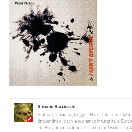
Antonio Bacciocchi
Scrittore, musicista, blogger. Ha militato come batter
cinquantina di dischi e suonando in tutta Italia, E
etc. Ha scritto una decina di libri tra cui "Uscito viv