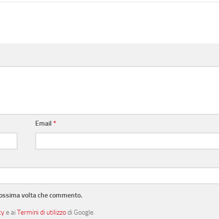
Email
*
prossima volta che commento.
cy
e ai
Termini di utilizzo
di Google.