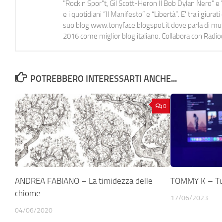
"Rock n Spor"t, Gil Scott-Heron Il Bob Dylan Nero" e "
e i quotidiani “Il Manifesto” e “Libertà”. E' tra i gi
suo blog www.tonyface.blogspot.it dove parla di music
2016 come miglior blog italiano. Collabora con Radi
POTREBBERO INTERESSARTI ANCHE...
0
ANDREA FABIANO – La timidezza delle
TOMMY K – Tu
chiome
17/06/2023
04/06/2020