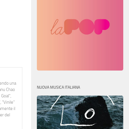
idendo una
NUOVA MUSICA ITALIANA
Manu Chao
 Goal",
 "Vinile"
namente il
er del