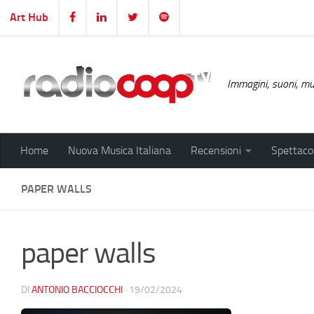
Art Hub
Salta al contenuto
Immagini, suoni, mus
Home
Nuova Musica Italiana
Recensioni
Spettacol
PAPER WALLS
paper walls
DI
ANTONIO BACCIOCCHI
·
19/02/2024