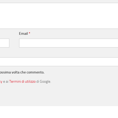
Email
*
prossima volta che commento.
cy
e ai
Termini di utilizzo
di Google.