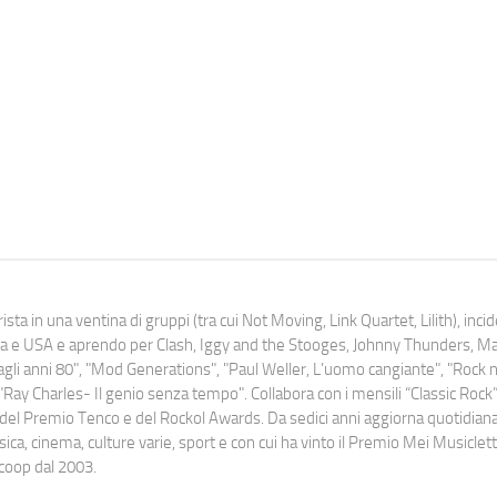
ista in una ventina di gruppi (tra cui Not Moving, Link Quartet, Lilith), inc
uropa e USA e aprendo per Clash, Iggy and the Stooges, Johnny Thunders, 
o dagli anni 80", "Mod Generations", "Paul Weller, L’uomo cangiante", "Rock n
Ray Charles- Il genio senza tempo". Collabora con i mensili “Classic Rock”,
urati del Premio Tenco e del Rockol Awards. Da sedici anni aggiorna quotidia
a, cinema, culture varie, sport e con cui ha vinto il Premio Mei Musiclett
ocoop dal 2003.