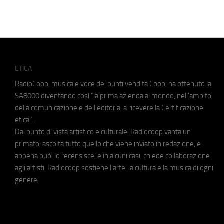
ETICA
RadioCoop, musica e voce dei punti vendita Coop, ha ottenuto la
SA8000
diventando così "la prima azienda al mondo, nell'ambito
della comunicazione e dell'editoria, a ricevere la Certificazione
etica".
Dal punto di vista artistico e culturale, Radiocoop vanta un
primato: ascolta tutto quello che viene inviato in redazione, e
appena può, lo recensisce, e in alcuni casi, chiede collaborazione
agli artisti. Radiocoop sostiene l'arte, la cultura e la musica di ogni
genere.