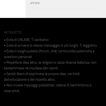
amare
NETIQUETTE
• Evita di URLARE. Ti sentiamo.
• Evita di scrivere lo stesso messaggio in più luoghi. Ti leggiamo.
• Evita in luoghi pubblici (forum, chat, community) polemiche e
questioni personali.
• Rispetta le idee altrui, le religioni e razze diverse dalla tua, non
bestemmiare né insultare altri utenti.
• Sentiti libero di esprimere le proprie idee, nei limiti
dell'educazione e del rispetto altrui.
• Non inviare messaggi pubblicitari, catene di Sant'Antonio o
cose simili.