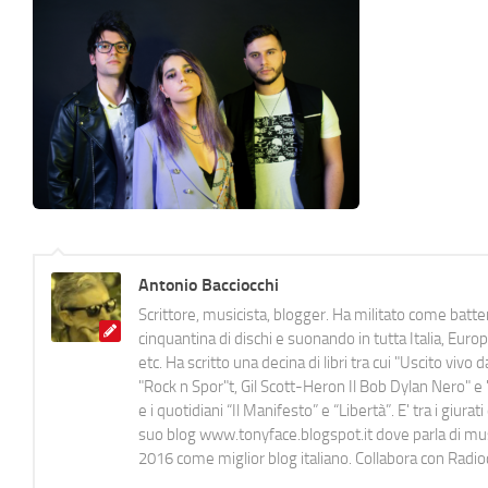
Antonio Bacciocchi
Scrittore, musicista, blogger. Ha militato come batter
cinquantina di dischi e suonando in tutta Italia, E
etc. Ha scritto una decina di libri tra cui "Uscito viv
"Rock n Spor"t, Gil Scott-Heron Il Bob Dylan Nero" e "
e i quotidiani “Il Manifesto” e “Libertà”. E' tra i gi
suo blog www.tonyface.blogspot.it dove parla di music
2016 come miglior blog italiano. Collabora con Radi