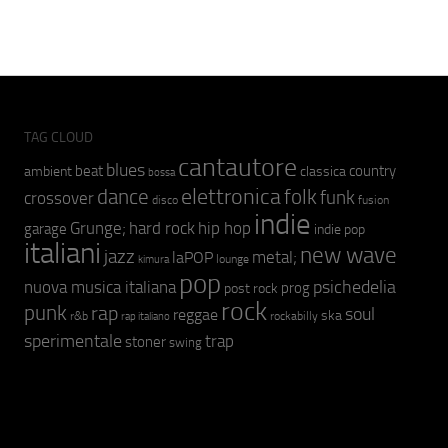
TAG CLOUD
cantautore
blues
beat
country
ambient
classica
bossa
elettronica
dance
folk
funk
crossover
fusion
disco
indie
hip hop
Grunge;
hard rock
garage
indie pop
italiani
new wave
jazz
metal;
laPOP
lounge
kimura
pop
psichedelia
nuova musica italiana
prog
post rock
rock
punk
rap
soul
reggae
ska
r&b
rockabilly
rap italiano
sperimentale
trap
stoner
swing