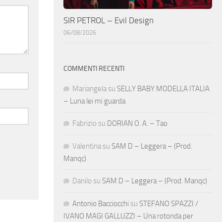
SIR PETROL – Evil Design
06/08/2026
COMMENTI RECENTI
Mariangela
su
SELLY BABY MODELLA ITALIA
– Luna lei mi guarda
Fabrizio
su
DORIAN O. A. – Tao
Valentina
su
SAM D – Leggera – (Prod.
Manqc)
Danilo
su
SAM D – Leggera – (Prod. Manqc)
Antonio Bacciocchi
su
STEFANO SPAZZI /
IVANO MAGI GALLUZZI – Una rotonda per