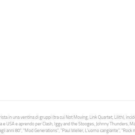
ista in una ventina di gruppi (tra cui Not Moving, Link Quartet, Lilith), inc
uropa e USA e aprendo per Clash, Iggy and the Stooges, Johnny Thunders, 
o dagli anni 80", "Mod Generations", "Paul Weller, L’uomo cangiante", "Rock n