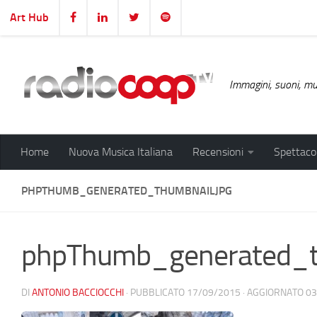
Art Hub
Salta al contenuto
Immagini, suoni, mus
Home
Nuova Musica Italiana
Recensioni
Spettacol
PHPTHUMB_GENERATED_THUMBNAILJPG
phpThumb_generated_t
DI
ANTONIO BACCIOCCHI
· PUBBLICATO
17/09/2015
· AGGIORNATO
03