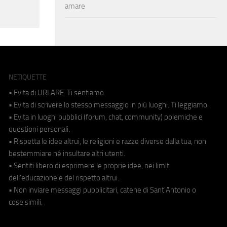
amare
NETIQUETTE
• Evita di URLARE. Ti sentiamo.
• Evita di scrivere lo stesso messaggio in più luoghi. Ti leggiamo.
• Evita in luoghi pubblici (forum, chat, community) polemiche e
questioni personali.
• Rispetta le idee altrui, le religioni e razze diverse dalla tua, non
bestemmiare né insultare altri utenti.
• Sentiti libero di esprimere le proprie idee, nei limiti
dell'educazione e del rispetto altrui.
• Non inviare messaggi pubblicitari, catene di Sant'Antonio o
cose simili.