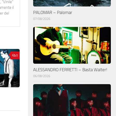
 "Vinile"
namente il
PALOMAR – Palomar
er del
07/08/2026
0
ALESSANDRO FERRETTI – Basta Walter!
06/08/2026