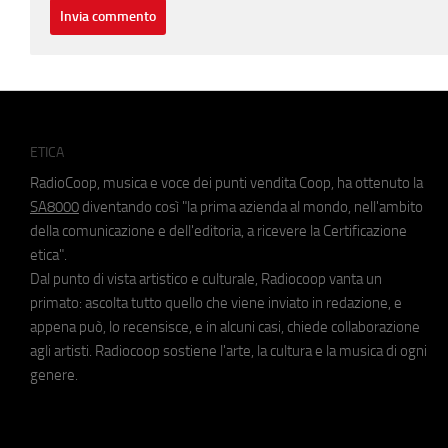
ETICA
RadioCoop, musica e voce dei punti vendita Coop, ha ottenuto la
SA8000
diventando così "la prima azienda al mondo, nell'ambito
della comunicazione e dell'editoria, a ricevere la Certificazione
etica".
Dal punto di vista artistico e culturale, Radiocoop vanta un
primato: ascolta tutto quello che viene inviato in redazione, e
appena può, lo recensisce, e in alcuni casi, chiede collaborazione
agli artisti. Radiocoop sostiene l'arte, la cultura e la musica di ogni
genere.