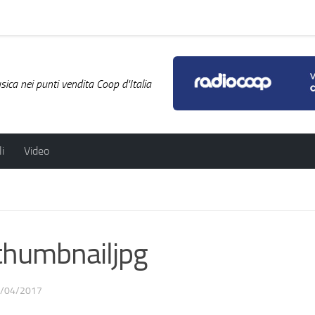
ica nei punti vendita Coop d'Italia
i
Video
humbnailjpg
/04/2017