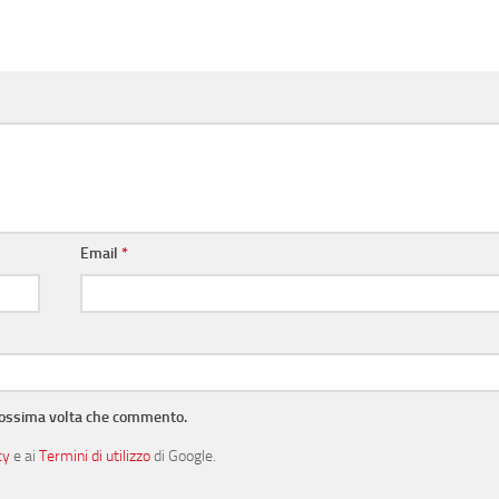
Email
*
prossima volta che commento.
cy
e ai
Termini di utilizzo
di Google.