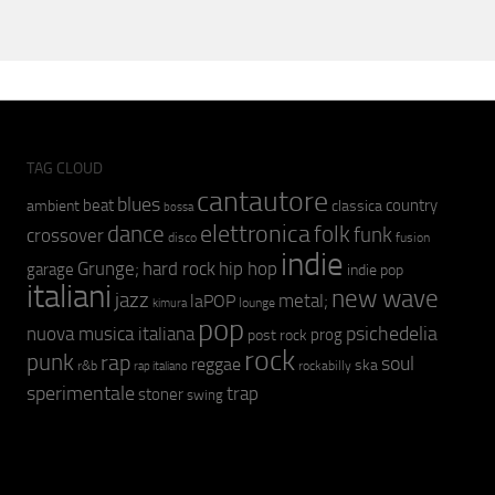
TAG CLOUD
cantautore
blues
beat
country
ambient
classica
bossa
elettronica
dance
folk
funk
crossover
fusion
disco
indie
hip hop
Grunge;
hard rock
garage
indie pop
italiani
new wave
jazz
metal;
laPOP
lounge
kimura
pop
psichedelia
nuova musica italiana
prog
post rock
rock
punk
rap
soul
reggae
ska
r&b
rockabilly
rap italiano
sperimentale
trap
stoner
swing