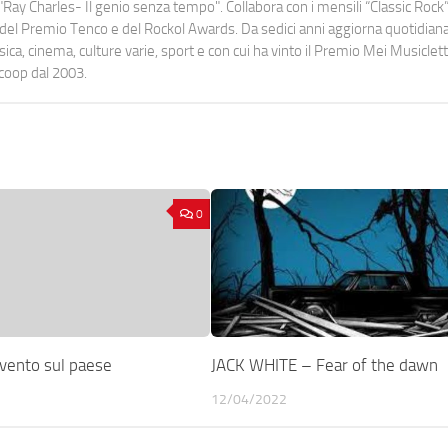
Ray Charles- Il genio senza tempo". Collabora con i mensili “Classic Rock”,
urati del Premio Tenco e del Rockol Awards. Da sedici anni aggiorna quotidia
a, cinema, culture varie, sport e con cui ha vinto il Premio Mei Musiclett
ocoop dal 2003.
0
 vento sul paese
JACK WHITE – Fear of the dawn
12/04/2022