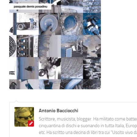
Antonio Bacciocchi
Scrittore, musicista, blogger. Ha militato come batter
cinquantina di dischi e suonando in tutta Italia, E
etc. Ha scritto una decina di libri tra cui "Uscito viv