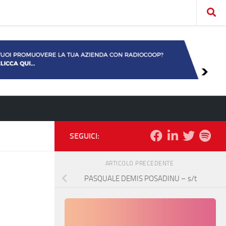
SEGUICI:
ARTICOLO PRECEDENTE
PASQUALE DEMIS POSADINU – s/t