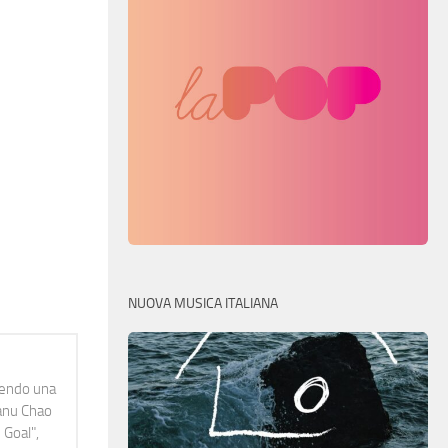
NUOVA MUSICA ITALIANA
idendo una
Manu Chao
 Goal",