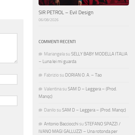
SIR PETROL – Evil Design
06/08/2026
COMMENTI RECENTI
Mariangela
su
SELLY BABY MODELLA ITALIA
– Luna lei mi guarda
Fabrizio
su
DORIAN O. A. – Tao
Valentina
su
SAM D – Leggera – (Prod.
Manqc)
Danilo
su
SAM D – Leggera – (Prod. Manqc)
Antonio Bacciocchi
su
STEFANO SPAZZI /
IVANO MAGI GALLUZZI – Una rotonda per