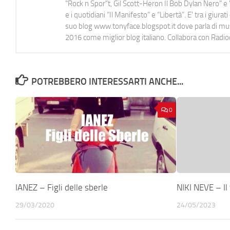
"Rock n Spor"t, Gil Scott-Heron Il Bob Dylan Nero" e "
e i quotidiani “Il Manifesto” e “Libertà”. E' tra i gi
suo blog www.tonyface.blogspot.it dove parla di music
2016 come miglior blog italiano. Collabora con Radi
POTREBBERO INTERESSARTI ANCHE...
0
IANEZ – Figli delle sberle
NIKI NEVE – Il
29/03/2020
24/05/2023