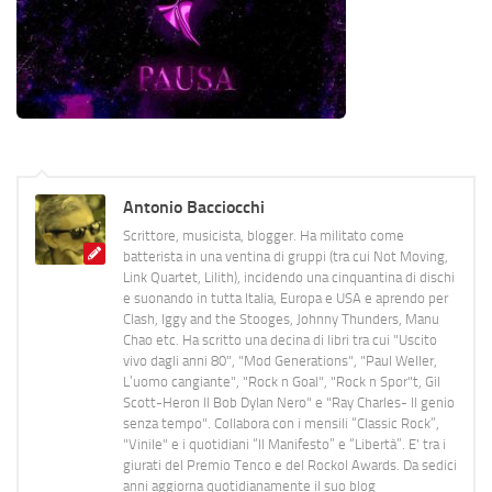
Antonio Bacciocchi
Scrittore, musicista, blogger. Ha militato come
batterista in una ventina di gruppi (tra cui Not Moving,
Link Quartet, Lilith), incidendo una cinquantina di dischi
e suonando in tutta Italia, Europa e USA e aprendo per
Clash, Iggy and the Stooges, Johnny Thunders, Manu
Chao etc. Ha scritto una decina di libri tra cui "Uscito
vivo dagli anni 80", "Mod Generations", "Paul Weller,
L’uomo cangiante", "Rock n Goal", "Rock n Spor"t, Gil
Scott-Heron Il Bob Dylan Nero" e "Ray Charles- Il genio
senza tempo". Collabora con i mensili “Classic Rock”,
"Vinile" e i quotidiani “Il Manifesto” e “Libertà”. E' tra i
giurati del Premio Tenco e del Rockol Awards. Da sedici
anni aggiorna quotidianamente il suo blog