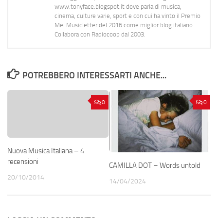
www.tonyface.blogspot.it dove parla di musica,
cinema, culture varie, sport e con cui ha vinto il Premio
Mei Musicletter del 2016 come miglior blog italiano.
Collabora con Radiocoop dal 2003.
POTREBBERO INTERESSARTI ANCHE...
0
0
Nuova Musica Italiana – 4
recensioni
CAMILLA DOT – Words untold
20/10/2014
14/04/2024