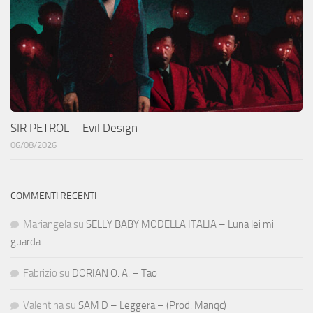
SIR PETROL – Evil Design
06/08/2026
COMMENTI RECENTI
Mariangela
su
SELLY BABY MODELLA ITALIA – Luna lei mi
guarda
Fabrizio
su
DORIAN O. A. – Tao
Valentina
su
SAM D – Leggera – (Prod. Manqc)