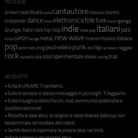
TAG CLOUD
cantautore
blues
beat
country
ambient
classica
bossa
elettronica
dance
folk
funk
crossover
garage
fusion
disco
indie
italiani
jazz
hip hop
Grunge;
hard rock
indie pop
new wave
metal;
nuova musica italiana
laPOP
lounge
kimura
pop
punk
rap
psichedelia
reggae
prog
post rock
r&b
rap italiano
rock
soul
sperimentale
trap
stoner
ska
swing
rockabilly
NETIQUETTE
• Evita di URLARE. Ti sentiamo.
• Evita di scrivere lo stesso messaggio in più luoghi. Ti leggiamo.
• Evita in luoghi pubblici (forum, chat, community) polemiche e
questioni personali.
• Rispetta le idee altrui, le religioni e razze diverse dalla tua, non
bestemmiare né insultare altri utenti.
• Sentiti libero di esprimere le proprie idee, nei limiti
dell'educazione e del rispetto altrui.