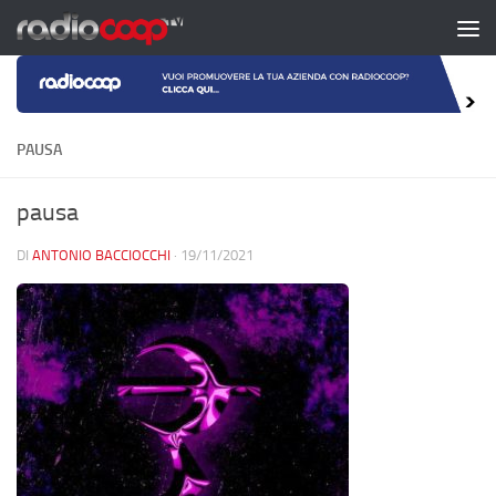
Salta al contenuto
PAUSA
pausa
DI
ANTONIO BACCIOCCHI
·
19/11/2021