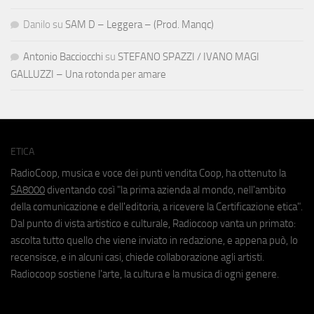
Danilo
su
SAM D – Leggera – (Prod. Manqc)
Antonio Bacciocchi
su
STEFANO SPAZZI / IVANO MAGI
GALLUZZI – Una rotonda per amare
ETICA
RadioCoop, musica e voce dei punti vendita Coop, ha ottenuto la
SA8000
diventando così "la prima azienda al mondo, nell'ambito
della comunicazione e dell'editoria, a ricevere la Certificazione etica".
Dal punto di vista artistico e culturale, Radiocoop vanta un primato:
ascolta tutto quello che viene inviato in redazione, e appena può, lo
recensisce, e in alcuni casi, chiede collaborazione agli artisti.
Radiocoop sostiene l'arte, la cultura e la musica di ogni genere.