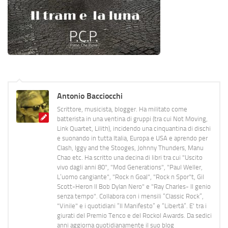
Antonio Bacciocchi
Scrittore, musicista, blogger. Ha militato come
batterista in una ventina di gruppi (tra cui Not Moving,
Link Quartet, Lilith), incidendo una cinquantina di dischi
e suonando in tutta Italia, Europa e USA e aprendo per
Clash, Iggy and the Stooges, Johnny Thunders, Manu
Chao etc. Ha scritto una decina di libri tra cui "Uscito
vivo dagli anni 80", "Mod Generations", "Paul Weller,
L’uomo cangiante", "Rock n Goal", "Rock n Spor"t, Gil
Scott-Heron Il Bob Dylan Nero" e "Ray Charles- Il genio
senza tempo". Collabora con i mensili “Classic Rock”,
"Vinile" e i quotidiani “Il Manifesto” e “Libertà”. E' tra i
giurati del Premio Tenco e del Rockol Awards. Da sedici
anni aggiorna quotidianamente il suo blog