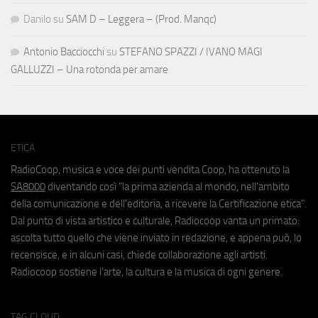
Danilo
su
SAM D – Leggera – (Prod. Manqc)
Antonio Bacciocchi
su
STEFANO SPAZZI / IVANO MAGI
GALLUZZI – Una rotonda per amare
ETICA
RadioCoop, musica e voce dei punti vendita Coop, ha ottenuto la
SA8000
diventando così "la prima azienda al mondo, nell'ambito
della comunicazione e dell'editoria, a ricevere la Certificazione etica".
Dal punto di vista artistico e culturale, Radiocoop vanta un primato:
ascolta tutto quello che viene inviato in redazione, e appena può, lo
recensisce, e in alcuni casi, chiede collaborazione agli artisti.
Radiocoop sostiene l'arte, la cultura e la musica di ogni genere.
TAG CLOUD