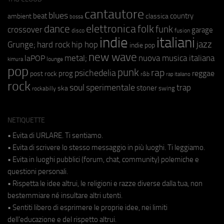
cantautore
blues
beat
country
ambient
classica
bossa
elettronica
dance
folk
funk
crossover
garage
fusion
disco
indie
italiani
jazz
hip hop
Grunge;
hard rock
indie pop
new wave
metal;
nuova musica italiana
laPOP
lounge
kimura
pop
punk
rap
psichedelia
reggae
prog
post rock
r&b
rap italiano
rock
soul
sperimentale
trap
stoner
ska
swing
rockabilly
NETIQUETTE
• Evita di URLARE. Ti sentiamo.
• Evita di scrivere lo stesso messaggio in più luoghi. Ti leggiamo.
• Evita in luoghi pubblici (forum, chat, community) polemiche e
questioni personali.
• Rispetta le idee altrui, le religioni e razze diverse dalla tua, non
bestemmiare né insultare altri utenti.
• Sentiti libero di esprimere le proprie idee, nei limiti
dell'educazione e del rispetto altrui.