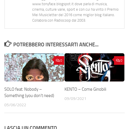
www.tonyface.blogspot.it dove parla di musica,
cinema, culture varie, sport e con cui ha vinto il Premio
Mei Musicletter del 2016 come miglior blog italiano.
Collabora con Radiocoop dal 2003.
POTREBBERO INTERESSARTI ANCHE...
0
0
SOLO feat. Nobody –
KENTO – Come Ginobili
Something (you don’t need)
09/09/2021
05/06/2022
LASCIA UN COMMENTO