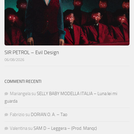
SIR PETROL – Evil Design
06/08/2026
COMMENTI RECENTI
Mariangela
su
SELLY BABY MODELLA ITALIA – Luna lei mi
guarda
Fabrizio
su
DORIAN O. A. – Tao
Valentina
su
SAM D – Leggera – (Prod. Manqc)