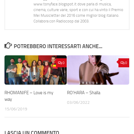
www.tonyface.blogspot.it dove parla di musica,
cinema, culture varie, sport e con cui ha vinto il Premio
Mei Musicletter del 2016 come miglior blog italiano.
Collabora con Radiocoop dal 2003.
POTREBBERO INTERESSARTI ANCHE...
0
0
RHOMANIFE – Love is my
RO’HARA – Shalla
way
03/06/2022
15/06/2019
LASCIA UN COMMENTO