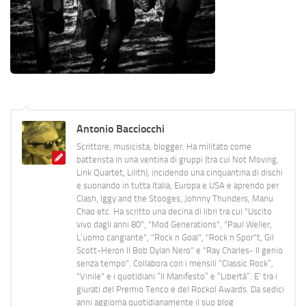
Antonio Bacciocchi
Scrittore, musicista, blogger. Ha militato come
batterista in una ventina di gruppi (tra cui Not Moving,
Link Quartet, Lilith), incidendo una cinquantina di dischi
e suonando in tutta Italia, Europa e USA e aprendo per
Clash, Iggy and the Stooges, Johnny Thunders, Manu
Chao etc. Ha scritto una decina di libri tra cui "Uscito
vivo dagli anni 80", "Mod Generations", "Paul Weller,
L’uomo cangiante", "Rock n Goal", "Rock n Spor"t, Gil
Scott-Heron Il Bob Dylan Nero" e "Ray Charles- Il genio
senza tempo". Collabora con i mensili “Classic Rock”,
"Vinile" e i quotidiani “Il Manifesto” e “Libertà”. E' tra i
giurati del Premio Tenco e del Rockol Awards. Da sedici
anni aggiorna quotidianamente il suo blog