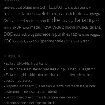
cantautore
blues
beat
country
ambient
classica
bossa
elettronica
dance
folk
funk
crossover
garage
fusion
disco
indie
italiani
jazz
hip hop
Grunge;
hard rock
indie pop
new wave
metal;
nuova musica italiana
laPOP
lounge
kimura
pop
punk
rap
psichedelia
reggae
prog
post rock
r&b
rap italiano
rock
soul
sperimentale
trap
stoner
ska
swing
rockabilly
NETIQUETTE
• Evita di URLARE. Ti sentiamo.
• Evita di scrivere lo stesso messaggio in più luoghi. Ti leggiamo.
• Evita in luoghi pubblici (forum, chat, community) polemiche e
questioni personali.
• Rispetta le idee altrui, le religioni e razze diverse dalla tua, non
bestemmiare né insultare altri utenti.
• Sentiti libero di esprimere le proprie idee, nei limiti
dell'educazione e del rispetto altrui.