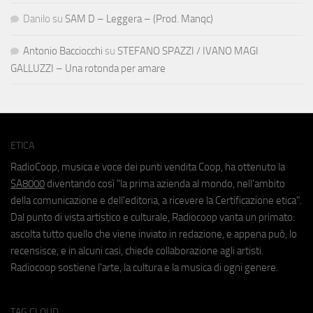
Danilo
su
SAM D – Leggera – (Prod. Manqc)
Antonio Bacciocchi
su
STEFANO SPAZZI / IVANO MAGI
GALLUZZI – Una rotonda per amare
ETICA
RadioCoop, musica e voce dei punti vendita Coop, ha ottenuto la
SA8000
diventando così "la prima azienda al mondo, nell'ambito
della comunicazione e dell'editoria, a ricevere la Certificazione etica".
Dal punto di vista artistico e culturale, Radiocoop vanta un primato:
ascolta tutto quello che viene inviato in redazione, e appena può, lo
recensisce, e in alcuni casi, chiede collaborazione agli artisti.
Radiocoop sostiene l'arte, la cultura e la musica di ogni genere.
TAG CLOUD