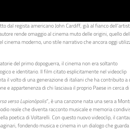
etto dal regista americano John Cardiff, già al fianco dell’artis
ntautore rende omaggio al cinema muto delle origini, quello del
el cinema moderno, uno stile narrativo che ancora oggi utili
atorie del primo dopoguerra, il cinema non era soltanto
o e identitario. Il film citato esplicitamente nel videoclip
il volto di una generazione di italiani che ha contribuito a 
ne e appartenenza di chi lasciava il proprio Paese in cerca di
rsa verso Lupionòpolis
”, è una canzone nata una sera a Mont
pisodio reale che diventa racconto musicale e memoria condivi
ella poetica di Voltarelli. Con questo nuovo videoclip, il canta
maginari, fondendo musica e cinema in un dialogo che guarda