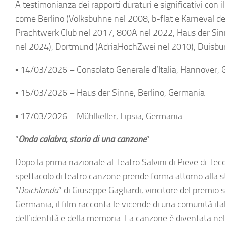
A testimonianza dei rapporti duraturi e significativi con i
come Berlino (Volksbühne nel 2008, b-flat e Karneval d
Prachtwerk Club nel 2017, 800A nel 2022, Haus der Sinne
nel 2024), Dortmund (AdriaHochZwei nel 2010), Duisburg
▪ 14/03/2026 – Consolato Generale d’Italia, Hannover,
▪ 15/03/2026 – Haus der Sinne, Berlino, Germania
▪ 17/03/2026 – Mühlkeller, Lipsia, Germania
“
Onda calabra, storia di una canzone
”
Dopo la prima nazionale al Teatro Salvini di Pieve di Teco,
spettacolo di teatro canzone prende forma attorno alla st
“
Doichlanda
” di Giuseppe Gagliardi, vincitore del premio 
Germania, il film racconta le vicende di una comunità it
dell’identità e della memoria. La canzone è diventata ne