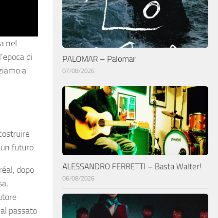
ta nel
l’epoca di
PALOMAR – Palomar
zziamo a
07/08/2026
costruire
 un futuro.
ALESSANDRO FERRETTI – Basta Walter!
réal, dopo
06/08/2026
sa,
utore
 al passato