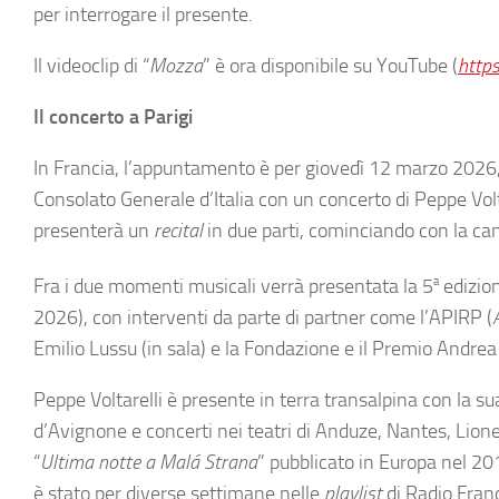
per interrogare il presente.
Il videoclip di “
Mozza
” è ora disponibile su YouTube (
http
Il concerto a Parigi
In Francia, l’appuntamento è per giovedì 12 marzo 2026,
Consolato Generale d’Italia con un concerto di Peppe Volt
presenterà un
recital
in due parti, cominciando con la ca
Fra i due momenti musicali verrà presentata la 5
a
edizion
2026), con interventi da parte di partner come l’APIRP (
Emilio Lussu (in sala) e la Fondazione e il Premio Andrea 
Peppe Voltarelli è presente in terra transalpina con la su
d’Avignone e concerti nei teatri di Anduze, Nantes, Lione,
“
Ultima notte a Malá Strana
” pubblicato in Europa nel 20
è stato per diverse settimane nelle
playlist
di Radio Fran