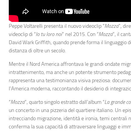
Peppe Voltarelli presenta il nuovo videoclip “
Mozza
”, dir
videoclip di “
Io tu loro noi
” nel 2015. Con “
Mozza
”, il ca
David Wark Griffith, quando prende forma il linguaggio d
distanza di oltre un secolo.
Mentre il Nord America affrontava le grandi ondate migr
intrattenimento, ma anche un potente strumento pedagogic
rappresenta una testimonianza visiva preziosa: documenta 
l’America moderna, raccontando il desiderio di integrazio
“
Mozza
”, quarto singolo estratto dall’album “
La grande co
un concerto in una pizzeria del quartiere italiano. Un e
intrecciando migrazione, identità e ironia, temi centrali n
conferma la sua capacità di attraversare linguaggi e im