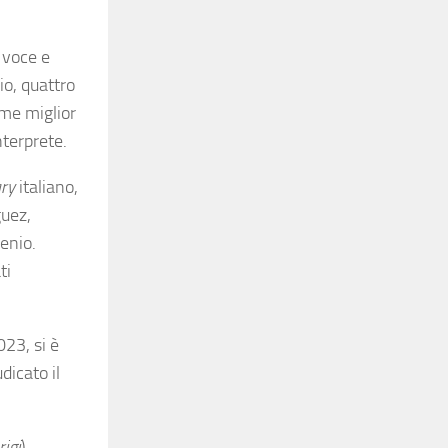
 voce e
io, quattro
me miglior
terprete.
ry
italiano,
guez,
enio.
ti
023, si è
dicato il
rigi
)