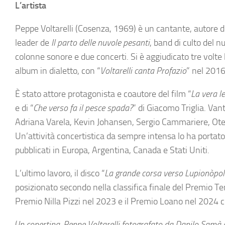
L’artista
Peppe Voltarelli (Cosenza, 1969) è un cantante, autore di
leader de
Il parto delle nuvole pesanti
, band di culto del n
colonne sonore e due concerti. Si è aggiudicato tre volte 
album in dialetto, con “
Voltarelli canta Profazio
” nel 2016
È stato attore protagonista e coautore del film “
La vera l
e di “
Che verso fa il pesce spada?
” di Giacomo Triglia. Vant
Adriana Varela, Kevin Johansen, Sergio Cammariere, Ote
Un’attività concertistica da sempre intensa lo ha portato 
pubblicati in Europa, Argentina, Canada e Stati Uniti.
L’ultimo lavoro, il disco “
La grande corsa verso Lupionòpol
posizionato secondo nella classifica finale del Premio Tenc
Premio Nilla Pizzi nel 2023 e il Premio Loano nel 2024 
(
In copertina, Peppe Voltarelli fotografato da Danilo Samà d