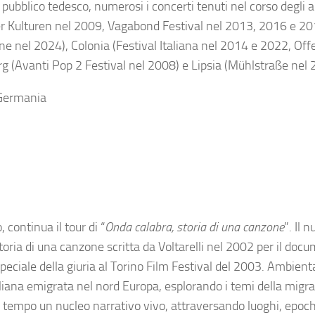
l pubblico tedesco, numerosi i concerti tenuti nel corso degli a
er Kulturen nel 2009, Vagabond Festival nel 2013, 2016 e 20
 nel 2024), Colonia (Festival Italiana nel 2014 e 2022, Of
 (Avanti Pop 2 Festival nel 2008) e Lipsia (Mühlstraße nel 
 Germania
 continua il tour di “
Onda calabra, storia di una canzone
”. Il 
oria di una canzone scritta da Voltarelli nel 2002 per il doc
speciale della giuria al Torino Film Festival del 2003. Ambient
aliana emigrata nel nord Europa, esplorando i temi della migra
l tempo un nucleo narrativo vivo, attraversando luoghi, epoc