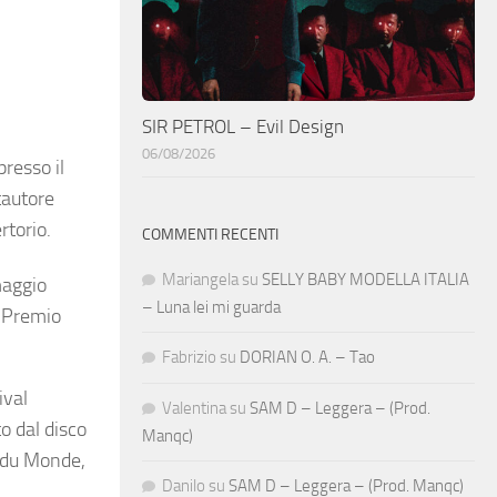
SIR PETROL – Evil Design
06/08/2026
presso il
ntautore
rtorio.
COMMENTI RECENTI
Mariangela
su
SELLY BABY MODELLA ITALIA
maggio
– Luna lei mi guarda
il Premio
Fabrizio
su
DORIAN O. A. – Tao
ival
Valentina
su
SAM D – Leggera – (Prod.
to dal disco
Manqc)
t du Monde,
Danilo
su
SAM D – Leggera – (Prod. Manqc)