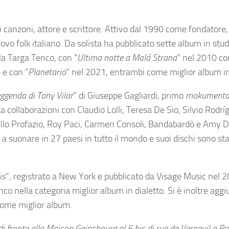
 canzoni, attore e scrittore. Attivo dal 1990 come fondatore,
uovo folk italiano. Da solista ha pubblicato sette album in stud
la Targa Tenco, con “
Ultima notte a Malá Strana
” nel 2010 co
 e con “
Planetario
” nel 2021, entrambi come miglior album in
eggenda di Tony Vilar
” di Giuseppe Gagliardi, primo
mokumenta
a collaborazioni con Claudio Lolli, Teresa De Sio, Silvio Rodrí
llo Profazio, Roy Paci, Carmen Consoli, Bandabardò e Amy D
a suonare in 27 paesi in tutto il mondo e suoi dischi sono sta
is
”, registrato a New York e pubblicato da Visage Music nel 2
o nella categoria miglior album in dialetto. Si è inoltre aggiu
come miglior album.
i fronte alla Maison Gainsbourg al 5 bis di rue de Verneuil a Pa