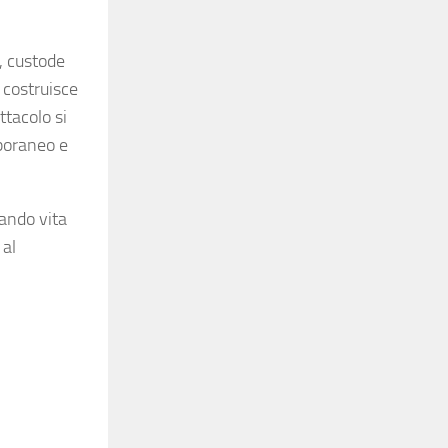
, custode
i costruisce
ttacolo si
mporaneo e
dando vita
 al