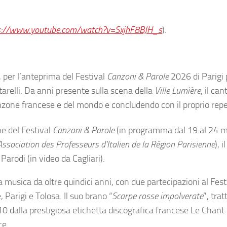
s://www.youtube.com/watch?v=SxjhF8BJH_s
).
 per l’anteprima del Festival
Canzoni & Parole
2026 di Parigi 
arelli. Da anni presente sulla scena della
Ville Lumière
, il ca
nzone francese e del mondo e concludendo con il proprio repe
e del Festival
Canzoni & Parole
(in programma dal 19 al 24 
Association des Professeurs d’Italien de la Région Parisienne
), 
Parodi (in video da Cagliari).
a musica da oltre quindici anni, con due partecipazioni al Fest
 Parigi e Tolosa. Il suo brano “
Scarpe rosse impolverate
”, trat
10 dalla prestigiosa etichetta discografica francese Le Chan
ce.