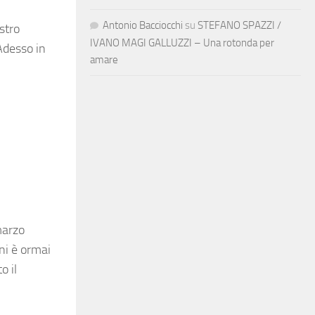
Antonio Bacciocchi
su
STEFANO SPAZZI /
stro
IVANO MAGI GALLUZZI – Una rotonda per
 Adesso in
amare
marzo
ni è ormai
o il