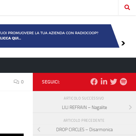
0
SEGUICI:
ARTICOLO SUCCESSIVO
LILI REFRAIN – Nagalite
ARTICOLO PRECEDENTE
DROP CIRCLES – Disarmonica