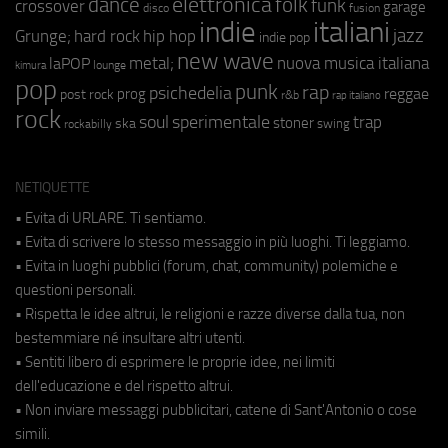
elettronica
dance
folk
funk
crossover
garage
fusion
disco
indie
italiani
jazz
hip hop
Grunge;
hard rock
indie pop
new wave
metal;
nuova musica italiana
laPOP
lounge
kimura
pop
punk
rap
psichedelia
reggae
prog
post rock
r&b
rap italiano
rock
soul
sperimentale
trap
stoner
ska
swing
rockabilly
NETIQUETTE
• Evita di URLARE. Ti sentiamo.
• Evita di scrivere lo stesso messaggio in più luoghi. Ti leggiamo.
• Evita in luoghi pubblici (forum, chat, community) polemiche e
questioni personali.
• Rispetta le idee altrui, le religioni e razze diverse dalla tua, non
bestemmiare né insultare altri utenti.
• Sentiti libero di esprimere le proprie idee, nei limiti
dell'educazione e del rispetto altrui.
• Non inviare messaggi pubblicitari, catene di Sant'Antonio o cose
simili.