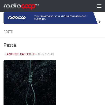
Salta al contenuto
PESTE
Peste
DI
ANTONIO BACCIOCCHI
·
05/02/2019