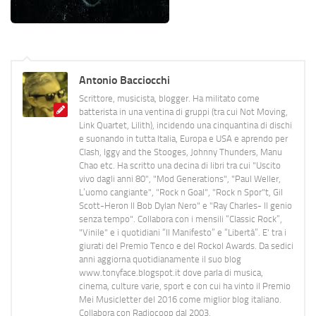
Antonio Bacciocchi
Scrittore, musicista, blogger. Ha militato come
batterista in una ventina di gruppi (tra cui Not Moving,
Link Quartet, Lilith), incidendo una cinquantina di dischi
e suonando in tutta Italia, Europa e USA e aprendo per
Clash, Iggy and the Stooges, Johnny Thunders, Manu
Chao etc. Ha scritto una decina di libri tra cui "Uscito
vivo dagli anni 80", "Mod Generations", "Paul Weller,
L’uomo cangiante", "Rock n Goal", "Rock n Spor"t, Gil
Scott-Heron Il Bob Dylan Nero" e "Ray Charles- Il genio
senza tempo". Collabora con i mensili “Classic Rock”,
"Vinile" e i quotidiani “Il Manifesto” e “Libertà”. E' tra i
giurati del Premio Tenco e del Rockol Awards. Da sedici
anni aggiorna quotidianamente il suo blog
www.tonyface.blogspot.it dove parla di musica,
cinema, culture varie, sport e con cui ha vinto il Premio
Mei Musicletter del 2016 come miglior blog italiano.
Collabora con Radiocoop dal 2003.