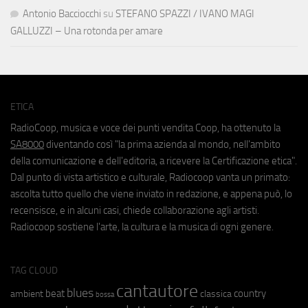
Antonio Bacciocchi
su
STEFANO SPAZZI / IVANO MAGI
GALLUZZI – Una rotonda per amare
ETICA
RadioCoop, musica e voce dei punti vendita Coop, ha ottenuto la
SA8000
diventando così "la prima azienda al mondo, nell'ambito
della comunicazione e dell'editoria, a ricevere la Certificazione etica".
Dal punto di vista artistico e culturale, Radiocoop vanta un primato:
ascolta tutto quello che viene inviato in redazione, e appena può, lo
recensisce, e in alcuni casi, chiede collaborazione agli artisti.
Radiocoop sostiene l'arte, la cultura e la musica di ogni genere.
TAG CLOUD
cantautore
blues
beat
country
ambient
classica
bossa