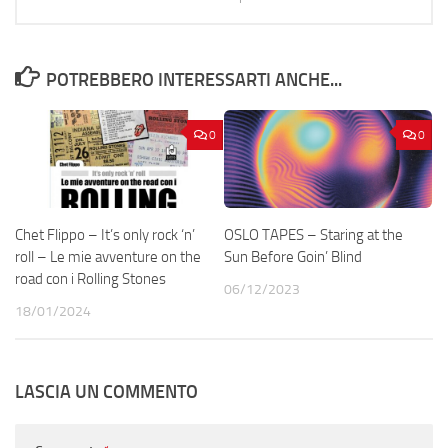
POTREBBERO INTERESSARTI ANCHE...
0
0
Chet Flippo – It’s only rock ‘n’
OSLO TAPES – Staring at the
roll – Le mie avventure on the
Sun Before Goin’ Blind
road con i Rolling Stones
06/12/2023
18/01/2024
LASCIA UN COMMENTO