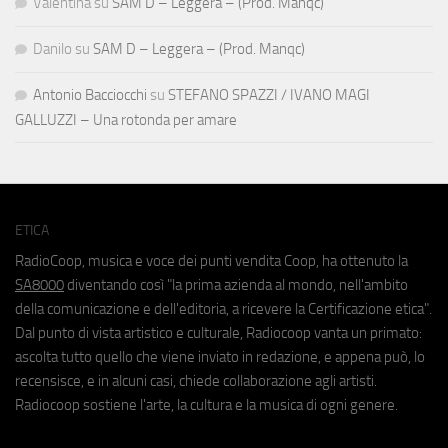
Valentina
su
SAM D – Leggera – (Prod. Manqc)
Danilo
su
SAM D – Leggera – (Prod. Manqc)
Antonio Bacciocchi
su
STEFANO SPAZZI / IVANO MAGI
GALLUZZI – Una rotonda per amare
ETICA
RadioCoop, musica e voce dei punti vendita Coop, ha ottenuto la
SA8000
diventando così "la prima azienda al mondo, nell'ambito
della comunicazione e dell'editoria, a ricevere la Certificazione etica".
Dal punto di vista artistico e culturale, Radiocoop vanta un primato:
ascolta tutto quello che viene inviato in redazione, e appena può, lo
recensisce, e in alcuni casi, chiede collaborazione agli artisti.
Radiocoop sostiene l'arte, la cultura e la musica di ogni genere.