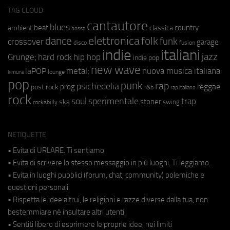
TAG CLOUD
cantautore
blues
beat
country
ambient
classica
bossa
elettronica
dance
folk
funk
crossover
garage
fusion
disco
indie
italiani
jazz
hip hop
Grunge;
hard rock
indie pop
new wave
metal;
nuova musica italiana
laPOP
lounge
kimura
pop
punk
rap
psichedelia
reggae
prog
post rock
r&b
rap italiano
rock
soul
sperimentale
trap
stoner
ska
swing
rockabilly
NETIQUETTE
• Evita di URLARE. Ti sentiamo.
• Evita di scrivere lo stesso messaggio in più luoghi. Ti leggiamo.
• Evita in luoghi pubblici (forum, chat, community) polemiche e
questioni personali.
• Rispetta le idee altrui, le religioni e razze diverse dalla tua, non
bestemmiare né insultare altri utenti.
• Sentiti libero di esprimere le proprie idee, nei limiti