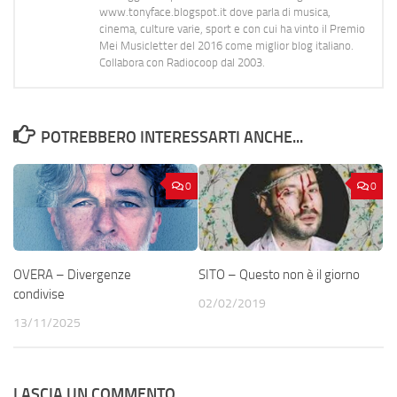
www.tonyface.blogspot.it dove parla di musica,
cinema, culture varie, sport e con cui ha vinto il Premio
Mei Musicletter del 2016 come miglior blog italiano.
Collabora con Radiocoop dal 2003.
POTREBBERO INTERESSARTI ANCHE...
0
0
OVERA – Divergenze
SITO – Questo non è il giorno
condivise
02/02/2019
13/11/2025
LASCIA UN COMMENTO