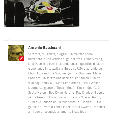
Antonio Bacciocchi
Scrittore, musicista, blogger. Ha militato come
batterista in una ventina di gruppi (tra cui Not Moving,
Link Quartet, Lilith), incidendo una cinquantina di dischi
e suonando in tutta Italia, Europa e USA e aprendo per
Clash, Iggy and the Stooges, Johnny Thunders, Manu
Chao etc. Ha scritto una decina di libri tra cui "Uscito
vivo dagli anni 80", "Mod Generations", "Paul Weller,
L’uomo cangiante", "Rock n Goal", "Rock n Spor"t, Gil
Scott-Heron Il Bob Dylan Nero" e "Ray Charles- Il genio
senza tempo". Collabora con i mensili “Classic Rock”,
"Vinile" e i quotidiani “Il Manifesto” e “Libertà”. E' tra i
giurati del Premio Tenco e del Rockol Awards. Da sedici
anni aggiorna quotidianamente il suo blog